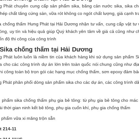
g Phát chuyên cung cấp sản phẩm sika,
băng cản nước sika
, sika c
thép
chất tăng cứng sàn, vữa rót không co ngót chất lượng, giá cạnh tr
ika chống thấm Hưng Phát tại Hải Dương nhận tư vấn, cung cấp vật t
ng, uy tín và hiệu quả giúp Quý khách yên tâm về giá cả cũng như ch
iến độ thi công của công trình
 Sika chống thấm tại Hải Dương
 Phát luôn luôn là niềm tin của khách hàng khi sử dụng sản phẩm Si
 cho các công trình dự án lớn trên toàn quốc nói chung cũng như đị
hi công toàn bộ trọn gói các hạng mục chống thấm, sơn epoxy đảm bảo 
 Phát phân phối dòng sản phẩm sika cho các dự án, các công trình d
 phẩm sika chống thấm phụ gia bê tông: từ phụ gia bê tông cho mác
ài thời gian ninh kết bê tông, phụ gia cuốn khí, phụ gia chống thấm
 phẩm vữa xi măng trộn sẵn
t 214-11