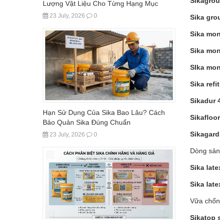
Sikagrou
Lượng Vật Liệu Cho Từng Hạng Mục
23 July, 2026
0
Sika gro
Sika mo
Sika mo
SIka mo
Sika refi
Sikadur
Hạn Sử Dụng Của Sika Bao Lâu? Cách
Sikafloo
Bảo Quản Sika Đúng Chuẩn
Sikagar
23 July, 2026
0
Dòng sản
Sika lat
Sika late
Vữa chốn
Sikatop 