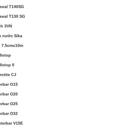
useal T140SG
useal T130 SG
ch 3VN
n nước Sika
l 7.5cmx10m
llstop
lstop II
rotite CJ
erbar O15
erbar O20
erbar O25
erbar O32
terbar V15E