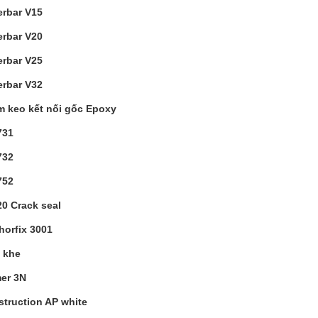
erbar V15
erbar V20
erbar V25
erbar V32
 keo kết nối gốc Epoxy
731
732
752
20 Crack seal
horfix 3001
 khe
mer 3N
struction AP white