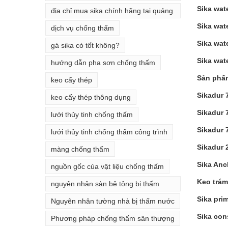
thấm
Sika wat
địa chỉ mua sika chính hãng tại quảng
ninh
Sika wat
dịch vụ chống thấm
Sika wat
gá sika có tốt không?
Sika wat
hướng dẫn pha sơn chống thấm
Sản phẩm
keo cấy thép
Sikadur 
keo cấy thép thông dụng
Sikadur 
lưới thủy tinh chống thấm
Sikadur 
lưới thủy tinh chống thấm công trình
Sikadur 
màng chống thấm
Sika Anc
nguồn gốc của vật liệu chống thấm
Keo trám
nguyên nhân sàn bê tông bị thấm
nước
Sika pri
Nguyên nhân tường nhà bị thấm nước
Sika con
Phương pháp chống thấm sân thượng