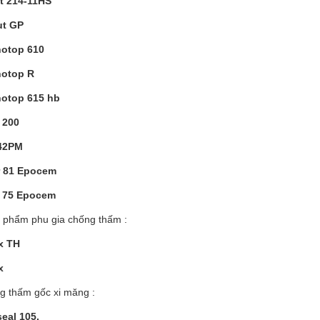
t 214-11HS
ut GP
notop 610
notop R
notop 615 hb
t 200
 42PM
r 81 Epocem
d 75 Epocem
 phẩm phu gia chống thấm :
ex TH
x
g thấm gốc xi măng :
seal 105,