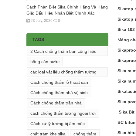
Cách Phân Biệt Sika Chính Hãng Và Hàng
Sikatop 
Giả: Dấu Hiệu Nhận Biết Chính Xác
Sikatop 
23 July, 2026
0
Sika 102
TAGS
M
àng ch
Sikapro
2 Cách chống thấm ban công hiệu
quả
Sikapro
băng cản nước
Sika rain
các loại vật liệu chống thấm tường
đứng
Sika rain
Cách chống thấm lỗ thoát sàn
Sikalasti
Cách chống thấm nhà vệ sinh
Sika pox
Cách chống thấm trần nhà
Sika Bit
cách chống thấm tường ngoài trời
BC bitum
Cách xử lý tường bị ẩm mốc
Sika bit
chất trám khe sika
chống thấm