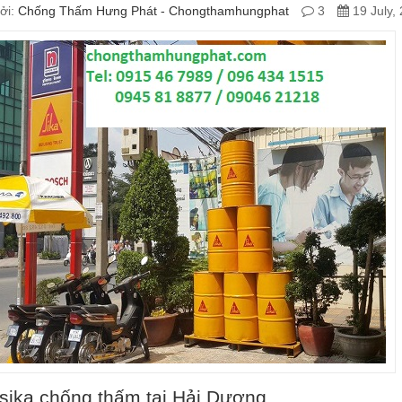
ởi:
Chống Thấm Hưng Phát - Chongthamhungphat
3
19 July,
 sika chống thấm tại Hải Dương