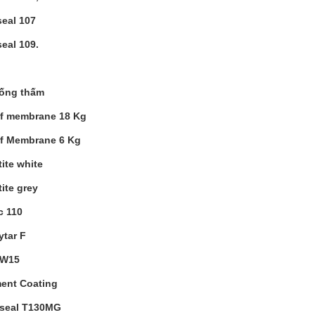
seal 107
seal 109.
ống thấm
of membrane 18 Kg
of Membrane 6 Kg
tite white
tite grey
c 110
ytar F
 W15
ent Coating
useal T130MG