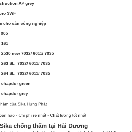
struction AP grey
 pro 3WF
m cho sàn công nghiệp
 905
r 161
r 2530 new 7032/ 6011/ 7035
r 263 SL- 7032/ 6011/ 7035
r 264 SL- 7032/ 6011/ 7035
r chapdur green
r chapdur grey
hâm của Sika Hưng Phát
oàn hảo - Chi phí rẻ nhất - Chất lượng tốt nhất
 Sika chống thấm tại Hải Dương