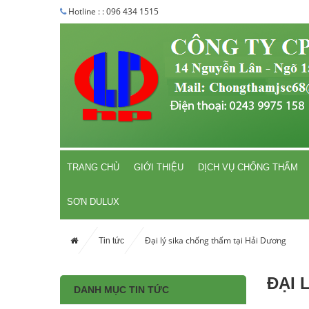
Hotline : : 096 434 1515
TRANG CHỦ
GIỚI THIỆU
DỊCH VỤ CHỐNG THẤM
SƠN DULUX
Đại lý sika chống thấm tại Hải Dương
Tin tức
ĐẠI 
DANH MỤC TIN TỨC