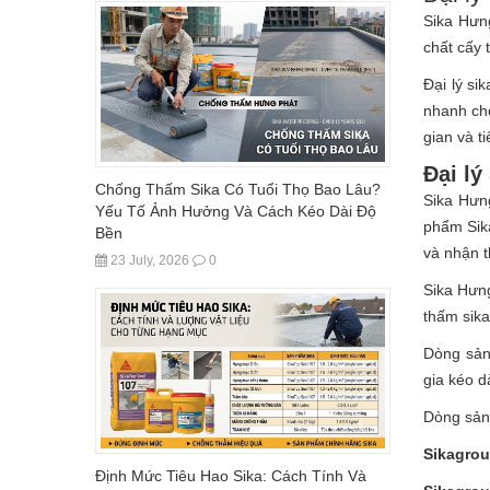
Sika Hưn
chất cấy 
Đại lý s
nhanh chó
gian và t
Đại lý
Chống Thấm Sika Có Tuổi Thọ Bao Lâu?
Sika Hưng
Yếu Tố Ảnh Hưởng Và Cách Kéo Dài Độ
phẩm Sika
Bền
và nhận t
23 July, 2026
0
Sika Hưng
thấm sika
Dòng sản
gia kéo d
Dòng sản
Sikagrou
Định Mức Tiêu Hao Sika: Cách Tính Và