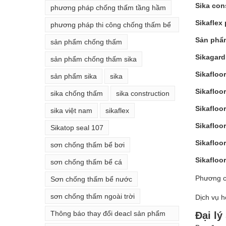
Sika con
phương pháp chống thấm tầng hầm
Sikaflex
phương pháp thi công chống thấm bể
phốt
Sản phẩ
sản phẩm chống thấm
Sikagard
sản phẩm chống thấm sika
Sikafloo
sản phẩm sika
sika
Sikafloo
sika chống thấm
sika construction
Sikafloo
sika việt nam
sikaflex
Sikafloo
Sikatop seal 107
Sikafloo
sơn chống thấm bể bơi
Sikafloo
sơn chống thấm bể cá
Phương c
Sơn chống thấm bể nước
sơn chống thấm ngoài trời
Dịch vụ h
Thông báo thay đổi deacl sản phẩm
Đại lý