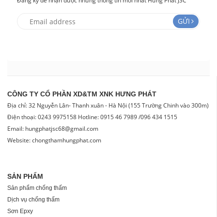
Đăng ký để nhận được những thông tin mới nhất Hưng Phát JSC
GỬI
CÔNG TY CỔ PHẦN XD&TM XNK HƯNG PHÁT
Địa chỉ: 32 Nguyễn Lân- Thanh xuân - Hà Nội (155 Trường Chinh vào 300m)
Điện thoại: 0243 9975158 Hotline: 0915 46 7989 /096 434 1515
Email: hungphatjsc68@gmail.com
Website: chongthamhungphat.com
SẢN PHẨM
Sản phẩm chống thấm
Dịch vụ chống thấm
Sơn Epxy