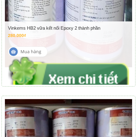
Vinkems HB2 vữa kết nối Epoxy 2 thành phần
280.000₫
Mua hàng