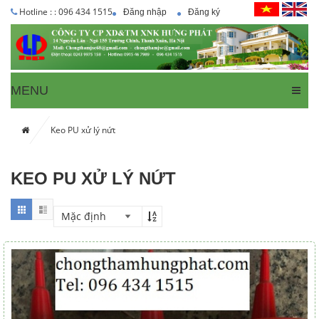
Hotline : : 096 434 1515
Đăng nhập
Đăng ký
MENU
Keo PU xử lý nứt
KEO PU XỬ LÝ NỨT