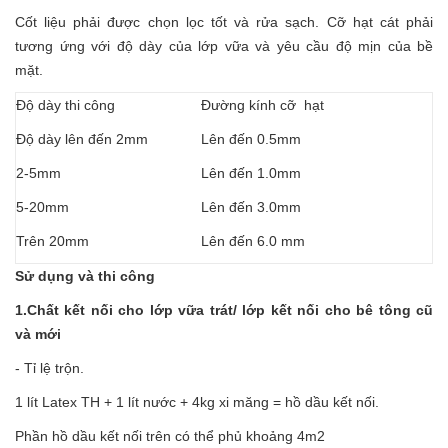
Cốt liệu phải được chọn lọc tốt và rửa sạch. Cỡ hạt cát phải
tương ứng với độ dày của lớp vữa và yêu cầu độ mịn của bề
mặt.
Độ dày thi công
Đường kính cỡ hạt
Độ dày lên đến 2mm
Lên đến 0.5mm
2-5mm
Lên đến 1.0mm
5-20mm
Lên đến 3.0mm
Trên 20mm
Lên đến 6.0 mm
Sử dụng và thi công
1.Chất kết nối cho lớp vữa trát/ lớp kết nối cho bê tông cũ
và mới
- Tỉ lệ trộn.
1 lít Latex TH + 1 lít nước + 4kg xi măng = hồ dầu kết nối.
Phần hồ dầu kết nối trên có thể phủ khoảng 4m2