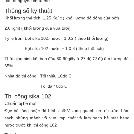
bao bì nguyên chưa mở
Thông số kỹ thuật
Khối lượng thể tích: 1.25 Kg/lit ( khối lượng đổ đống của bột)
2.0Kg/lít ( khối lượng của vữa tươi)
Tỷ lệ trộn: Bột sika 102: nước =1:0.2 ( theo khối lượng)
Bột sika 102: nước = 1:0.3 ( theo thể tích)
Thời gian ninh kết ban đầu 60-90giây ở 27 độ C/ độ ẩm tương đối
65%
Nhiệt độ thi công: Tối thiểu 10độ C
Tôi đa 40độ C
Thi công sika 102
Chuẩn bị bề mặt
Đục bê tông hoặc đá hình chữ V xung quanh nơi rỉ nước. Làm
sạch những mảnh vỡ vụn, tạp chất và làm sạch bề mặt bằng
nước trước khi thi công 102