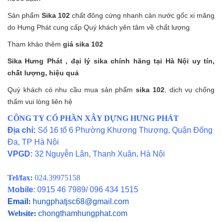
Sản phẩm
Sika 102
chất đông cứng nhanh cản nước gốc xi măng
do Hưng Phát cung cấp Quý khách yên tâm về chất lượng
Tham khảo thêm
giá sika 102
Sika Hưng Phát ,
đại lý sika chính hãng tại Hà Nội
uy tín,
chất lượng, hiệu quả
Quý khách có nhu cầu mua sản phẩm
sika 102
,
dịch vụ chống
thấm
vui lòng liên hệ
CÔNG TY CỔ PHẦN XÂY DỰNG HƯNG PHÁT
Địa chỉ:
Số 16 tổ 6 Phường Khương Thượng, Quận Đống
Đa, TP Hà Nội
VPGD:
32 Nguyễn Lân, Thanh Xuân, Hà Nội
Tel/fax:
024.39975158
M
obile
: 0915 46 7989/ 096 434 1515
Email
:
hungphatjsc68@gmail.com
Website:
chongthamhungphat.com