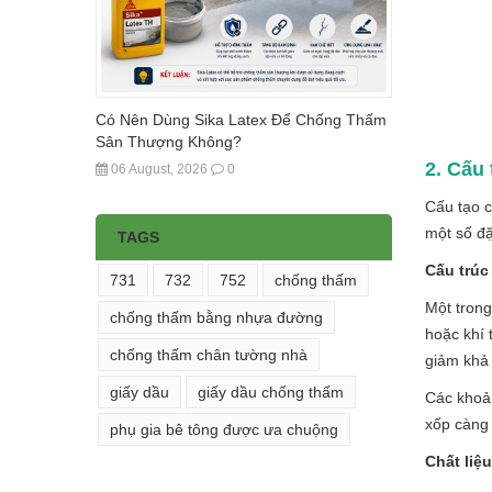
Có Nên Dùng Sika Latex Để Chống Thấm
Sân Thượng Không?
2. Cấu
06 August, 2026
0
Cấu tạo c
một số đặ
TAGS
Cấu trúc
731
732
752
chống thấm
Một trong
chống thấm bằng nhựa đường
hoặc khí 
chống thấm chân tường nhà
giảm khả 
giấy dầu
giấy dầu chống thấm
Các khoản
xốp càng 
phụ gia bê tông được ưa chuộng
Chất liệ