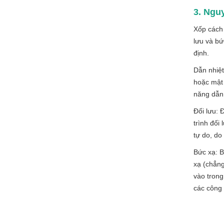
3. Ngu
Xốp cách 
lưu và bứ
định.
Dẫn nhiệt
hoặc mật 
năng dẫn 
Đối lưu: 
trình đối
tự do, do
Bức xạ: B
xạ (chẳng
vào trong
các công 