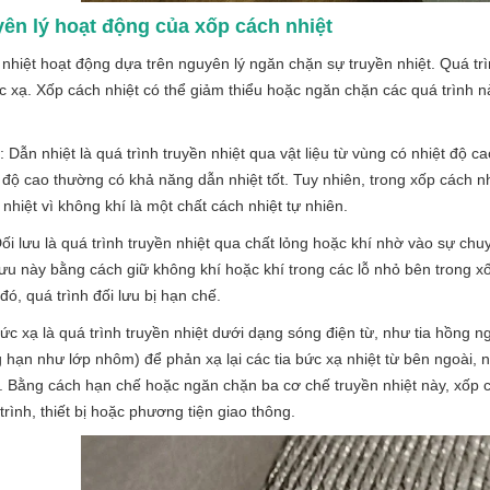
yên lý hoạt động của xốp cách nhiệt
nhiệt hoạt động dựa trên nguyên lý ngăn chặn sự truyền nhiệt. Quá trìn
c xạ. Xốp cách nhiệt có thể giảm thiểu hoặc ngăn chặn các quá trình nà
: Dẫn nhiệt là quá trình truyền nhiệt qua vật liệu từ vùng có nhiệt độ c
độ cao thường có khả năng dẫn nhiệt tốt. Tuy nhiên, trong xốp cách nhi
nhiệt vì không khí là một chất cách nhiệt tự nhiên.
Đối lưu là quá trình truyền nhiệt qua chất lỏng hoặc khí nhờ vào sự c
 lưu này bằng cách giữ không khí hoặc khí trong các lỗ nhỏ bên trong 
 đó, quá trình đối lưu bị hạn chế.
ức xạ là quá trình truyền nhiệt dưới dạng sóng điện từ, như tia hồng
 hạn như lớp nhôm) để phản xạ lại các tia bức xạ nhiệt từ bên ngoài,
. Bằng cách hạn chế hoặc ngăn chặn ba cơ chế truyền nhiệt này, xốp c
trình, thiết bị hoặc phương tiện giao thông.