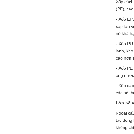
Xốp cách 
(PE), cao
- Xốp EPS
xốp lớn v
nó khá hạ
- Xốp PU 
lạnh, kho
cao hơn 
- Xốp PE 
ống nước,
- Xốp cao
các hệ th
Lớp bề m
Ngoài cấu
tác động 
không chỉ