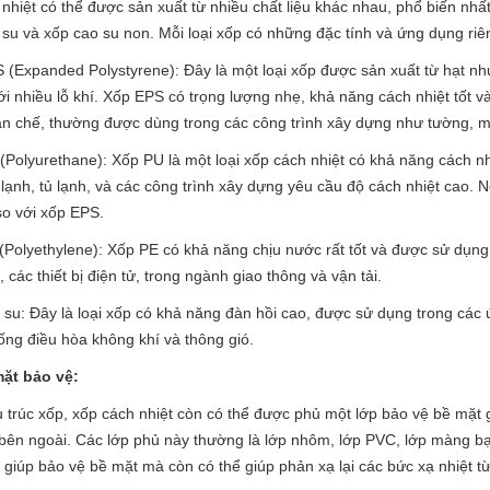
nhiệt có thể được sản xuất từ nhiều chất liệu khác nhau, phổ biến nhấ
 su và xốp cao su non. Mỗi loại xốp có những đặc tính và ứng dụng riên
 (Expanded Polystyrene): Đây là một loại xốp được sản xuất từ hạt nhự
ới nhiều lỗ khí. Xốp EPS có trọng lượng nhẹ, khả năng cách nhiệt tốt v
n chế, thường được dùng trong các công trình xây dựng như tường, m
(Polyurethane): Xốp PU là một loại xốp cách nhiệt có khả năng cách nh
 lạnh, tủ lạnh, và các công trình xây dựng yêu cầu độ cách nhiệt cao
so với xốp EPS.
(Polyethylene): Xốp PE có khả năng chịu nước rất tốt và được sử dụn
 các thiết bị điện tử, trong ngành giao thông và vận tải.
 su: Đây là loại xốp có khả năng đàn hồi cao, được sử dụng trong các 
ống điều hòa không khí và thông gió.
ặt bảo vệ:
 trúc xốp, xốp cách nhiệt còn có thể được phủ một lớp bảo vệ bề mặt 
bên ngoài. Các lớp phủ này thường là lớp nhôm, lớp PVC, lớp màng bạ
 giúp bảo vệ bề mặt mà còn có thể giúp phản xạ lại các bức xạ nhiệt từ