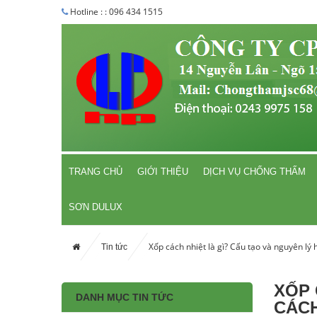
Hotline : : 096 434 1515
TRANG CHỦ
GIỚI THIỆU
DỊCH VỤ CHỐNG THẤM
SƠN DULUX
Xốp cách nhiệt là gì? Cấu tạo và nguyên lý
Tin tức
XỐP 
DANH MỤC TIN TỨC
CÁCH