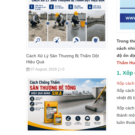
Trong th
cách nhi
độ ổn đị
Cách Xử Lý Sân Thượng Bị Thấm Dột
Hiệu Quả
Thấm Hư
07 August, 2026
0
1. Xốp 
Xốp cách 
Xốp cách 
nhiệt độ 
Xốp cách 
thành một
luôn thoả