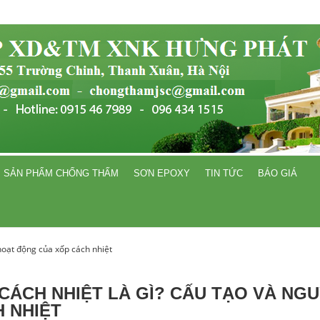
SẢN PHẨM CHỐNG THẤM
SƠN EPOXY
TIN TỨC
BÁO GIÁ
 hoạt động của xốp cách nhiệt
CÁCH NHIỆT LÀ GÌ? CẤU TẠO VÀ NG
 NHIỆT