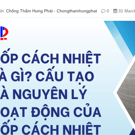
ởi:
Chống Thấm Hưng Phát - Chongthamhungphat
0
31 March