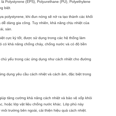
t là Polystyrene (EPS), Polyurethane (PU), Polyethylene
g biệt.
a polystyrene, khi đun nóng sẽ nở ra tạo thành các khối
à dễ dàng gia công. Tuy nhiên, khả năng chịu nhiệt của
ái, sàn.
iệt cực kỳ tốt, được sử dụng trong các hệ thống làm
. Nó có khả năng chống cháy, chống nước và có độ bền
g chủ yếu trong các ứng dụng như cách nhiệt cho đường
ứng dụng yêu cầu cách nhiệt và cách âm, đặc biệt trong
giúp tăng cường khả năng cách nhiệt và bảo vệ xốp khỏi
c, hoặc lớp vật liệu chống nước khác. Lớp phủ này
 môi trường bên ngoài, cải thiện hiệu quả cách nhiệt.