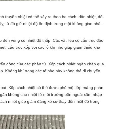
h truyền nhiệt có thể xảy ra theo ba cách: dẫn nhiệt, đối
y, từ đó giữ nhiệt độ ổn định trong một không gian nhất
ao đến vùng có nhiệt độ thấp. Các vật liệu có cấu trúc đặc
ệt, cấu trúc xốp với các lỗ khí nhỏ giúp giảm thiểu khả
huyển động của các phân tử. Xốp cách nhiệt ngăn chặn quá
xốp. Không khí trong các tế bào này không thể di chuyển
 ngoại. Xốp cách nhiệt có thể được phủ một lớp màng phản
 ngăn không cho nhiệt từ môi trường bên ngoài xâm nhập
ách nhiệt giúp giảm đáng kể sự thay đổi nhiệt độ trong