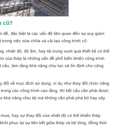
h cũ?
n đề, đặc biệt là các vấn đề liên quan đến sự suy giảm
t trong việc sửa chữa và cải tạo công trình cũ:
g, nhiệt độ, độ ẩm, hay tải trọng vượt quá thiết kế có thể
 mòn của thép là những vấn đề phổ biến khiến công trình
t cấu, làm tăng khả năng chịu lực và ổn định cho công
hay đổi về mục đích sử dụng, ví dụ như thay đổi chức năng
rong các công trình cao tầng, thì kết cấu cần phải được
o khả năng chịu tải mà không cần phải phá bỏ hay xây
mưa, hay sự thay đổi của nhiệt độ có thể khiến thép
hôi phục lại sự liên kết giữa thép và bê tông, đồng thời