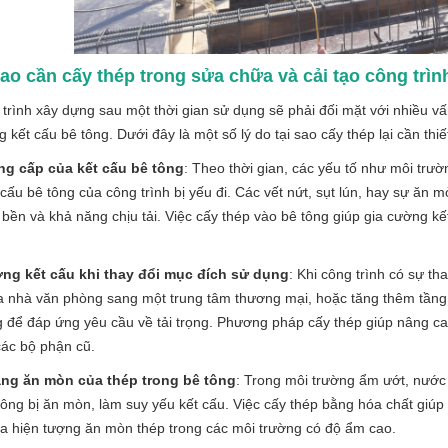
sao cần cấy thép trong sửa chữa và cải tạo công trìn
trình xây dựng sau một thời gian sử dụng sẽ phải đối mặt với nhiều vấ
g kết cấu bê tông. Dưới đây là một số lý do tại sao cấy thép lại cần thiế
ng cấp của kết cấu bê tông
: Theo thời gian, các yếu tố như môi trườn
 cấu bê tông của công trình bị yếu đi. Các vết nứt, sụt lún, hay sự ăn
 bền và khả năng chịu tải. Việc cấy thép vào bê tông giúp gia cường kế
ờng kết cấu khi thay đổi mục đích sử dụng
: Khi công trình có sự t
a nhà văn phòng sang một trung tâm thương mại, hoặc tăng thêm tầng t
 để đáp ứng yêu cầu về tải trọng. Phương pháp cấy thép giúp nâng ca
các bộ phận cũ.
rạng ăn mòn của thép trong bê tông
: Trong môi trường ẩm ướt, nước 
tông bị ăn mòn, làm suy yếu kết cấu. Việc cấy thép bằng hóa chất giúp k
a hiện tượng ăn mòn thép trong các môi trường có độ ẩm cao.