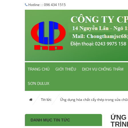
Hotline : : 096 434 1515
TRANG CHỦ
GIỚI THIỆU
DỊCH VỤ CHỐNG THẤM
SƠN DULUX
Ứng dụng hóa chất cấy thép trong sửa chữa 
Tin tức
ỨNG 
DANH MỤC TIN TỨC
TRÌN