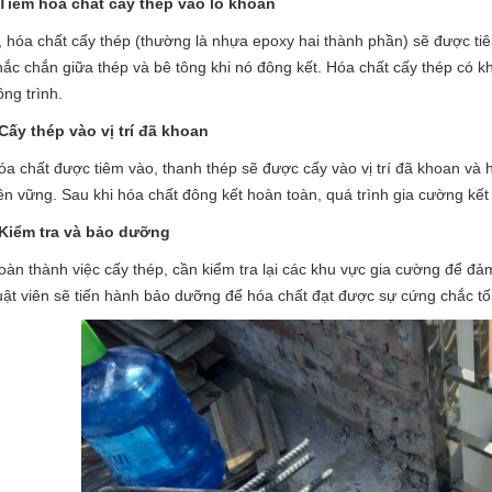
Tiêm hóa chất cấy thép vào lỗ khoan
, hóa chất cấy thép (thường là nhựa epoxy hai thành phần) sẽ được ti
chắc chắn giữa thép và bê tông khi nó đông kết. Hóa chất cấy thép có kh
ông trình.
Cấy thép vào vị trí đã khoan
óa chất được tiêm vào, thanh thép sẽ được cấy vào vị trí đã khoan và h
bền vững. Sau khi hóa chất đông kết hoàn toàn, quá trình gia cường kết
Kiểm tra và bảo dưỡng
oàn thành việc cấy thép, cần kiểm tra lại các khu vực gia cường để đảm
uật viên sẽ tiến hành bảo dưỡng để hóa chất đạt được sự cứng chắc tối 