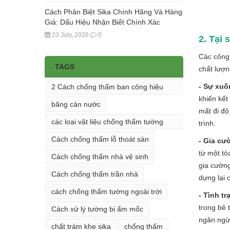
Cách Phân Biệt Sika Chính Hãng Và Hàng
Giả: Dấu Hiệu Nhận Biết Chính Xác
23 July, 2026
0
2. Tại 
Các công 
TAGS
chất lượn
- Sự xuố
2 Cách chống thấm ban công hiệu
khiến kết
quả
băng cản nước
mất đi độ
các loại vật liệu chống thấm tường
trình.
đứng
Cách chống thấm lỗ thoát sàn
- Gia cư
từ một tò
Cách chống thấm nhà vệ sinh
gia cường
Cách chống thấm trần nhà
dựng lại 
cách chống thấm tường ngoài trời
- Tình t
trong bê 
Cách xử lý tường bị ẩm mốc
ngăn ngừ
chất trám khe sika
chống thấm