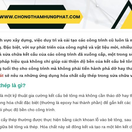
nh vực xây dựng, việc duy trì và cải tạo các công trình cũ luôn là
. Đặc biệt, với sự phát triển của công nghệ và vật liệu mới, nh
 sửa chữa kết cấu của các công trình đã xuống cấp, một trong s
 pháp hiệu quả không chỉ giúp cải thiện độ bền của kết cấu bê tông
g tuổi thọ cho công trình mà không phải tiến hành phá dỡ hay tha
át
sẽ nêu ra những ứng dụng hóa chất cấy thép trong sửa chữa và
thép là gì?
là một kỹ thuật gia cường kết cấu bê tông mà không cần tháo dỡ hay 
ng hóa chất đặc biệt (thường là epoxy hai thành phần) để gắn kết cá
ôi phục độ bền cho công trình.
 cấy thép thường được thực hiện bằng cách khoan lỗ vào bê tông, sau 
giữa bê tông và thép. Hóa chất này sẽ đông kết và tạo ra một liên kết 