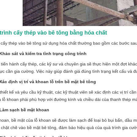
 trình cấy thép vào bê tông bằng hóa chất
 cấy thép vào bê tông sử dụng hóa chất thường bao gồm các bước sau
Khảo sát và kiểm tra tình trạng công trình
 tiến hành cấy thép, các kỹ sư và chuyên gia sẽ thực hiện một đợt khả
ực cần gia cường. Việc này giúp đánh giá đúng tình trạng kết cấu và 
Xác định vị trí và khoan lỗ trên bề mặt bê tông
thiết kế và yêu cầu kỹ thuật, các kỹ thuật viên sẽ xác định các vị trí c
 lỗ khoan phải phù hợp với đường kính và chiều dài của thanh thép m
 Làm sạch bề mặt khoan
hoan, bề mặt của lỗ khoan sẽ được làm sạch để loại bỏ bụi bẩn, dầu m
chặt chẽ vào bề mặt bê tông, đảm bảo hiệu quả của quá trình gia cườ