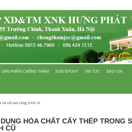
SẢN PHẨM CHỐNG THẤM
SƠN EPOXY
TIN TỨC
BÁO GIÁ
và cải tạo công trình cũ
DỤNG HÓA CHẤT CẤY THÉP TRONG S
H CŨ