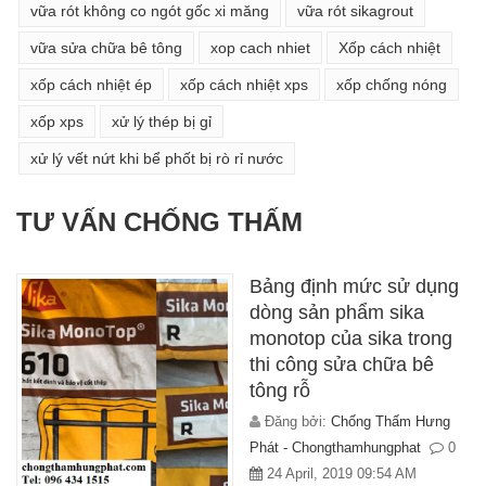
vữa rót không co ngót gốc xi măng
vữa rót sikagrout
vữa sửa chữa bê tông
xop cach nhiet
Xốp cách nhiệt
xốp cách nhiệt ép
xốp cách nhiệt xps
xốp chống nóng
xốp xps
xử lý thép bị gỉ
xử lý vết nứt khi bể phốt bị rò rỉ nước
TƯ VẤN CHỐNG THẤM
Bảng định mức sử dụng
dòng sản phẩm sika
monotop của sika trong
thi công sửa chữa bê
tông rỗ
Đăng bởi:
Chống Thấm Hưng
Phát - Chongthamhungphat
0
24 April, 2019 09:54 AM