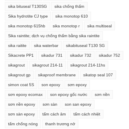
sika bituseal T130SG
sika chống thấm
Sika hydrotite CJ type
sika monotop 610
sika monotop 615hb
sika monotop r
sika multiseal
Sika raintite; dịch vụ chống thấm bằng sika raintite
sika raitite
sika waterbar
sikabituseal T130 SG
Sikacrete PP1
sikadur 731
sikadur 732
sikadur 752
sikagrout
sikagrout 214-11
sikagrout 214-11hs
sikagrout gp
sikaproof membrane
sikatop seal 107
simon coat 5S
son epoxy
sơn epoxy
sơn epoxy ecomax
son epoxy gốc nước
sơn nền
sơn nền epoxy
sơn sàn
son san epoxy
sơn sàn epoxy
tấm cách âm
tấm cách nhiệt
tấm chống nóng
thanh trương nở