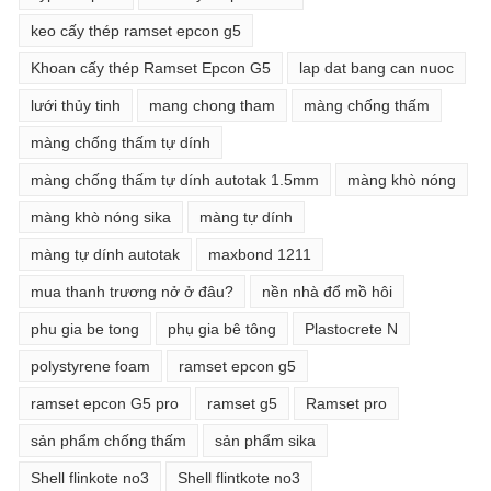
keo cấy thép ramset epcon g5
Khoan cấy thép Ramset Epcon G5
lap dat bang can nuoc
lưới thủy tinh
mang chong tham
màng chống thấm
màng chống thấm tự dính
màng chống thấm tự dính autotak 1.5mm
màng khò nóng
màng khò nóng sika
màng tự dính
màng tự dính autotak
maxbond 1211
mua thanh trương nở ở đâu?
nền nhà đổ mồ hôi
phu gia be tong
phụ gia bê tông
Plastocrete N
polystyrene foam
ramset epcon g5
ramset epcon G5 pro
ramset g5
Ramset pro
sản phẩm chống thấm
sản phẩm sika
Shell flinkote no3
Shell flintkote no3