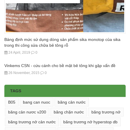
Bảng định mức sử dụng dòng sản phẩm sika monotop của sika
trong thi công sửa chữa bê tông rỗ
24 April, 2019
0
Vinkems CSN - cứu cánh cho bề mặt bê tông khi gặp vấn đề
26 November, 2015
0
TAGS
B05
bang can nuoc
băng cản nước
băng cản nươc v200
băng chặn nước
băng trương nở
băng trương nở cản nước
băng trương nở hyperstop db