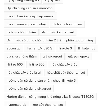
đại lý băng trương nở
Đại lý sika
Địa chỉ cung cấp sika monotop
địa chỉ bán keo cấy thép ramset
địa chỉ mua xốp cách nhiệt
dich vu chong tham
dịch vụ chống thấm
định mức keo ramset
Định mức sử dụng chống thấm 2 thành phần gốc xi măng
epcon g5
fischer EM 390 S
flinkote 3
flinkote no3
giá sika chống thấm
giá sikagrout
giá sơn epoxy
Hilit re 500
hilti re 500
hóa chất cấy thép
hóa chất cấy thép là gì
hóa chất cấy thép ramset
hướng dẫn sử dụng sản phẩm sheel flinkote 3
hướng dẫn sử dụng sikagrout
Hướng dẫn thi công màng khò nóng sika Bituseal T130SG
hyperstop db
keo cấy thép ramset