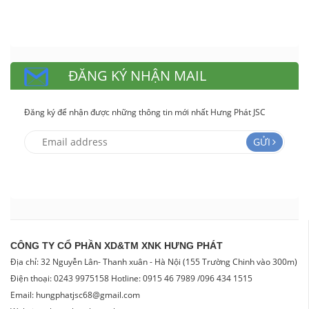
ĐĂNG KÝ NHẬN MAIL
Đăng ký để nhận được những thông tin mới nhất Hưng Phát JSC
GỬI
CÔNG TY CỔ PHẦN XD&TM XNK HƯNG PHÁT
Địa chỉ: 32 Nguyễn Lân- Thanh xuân - Hà Nội (155 Trường Chinh vào 300m)
Điện thoại: 0243 9975158 Hotline: 0915 46 7989 /096 434 1515
Email: hungphatjsc68@gmail.com