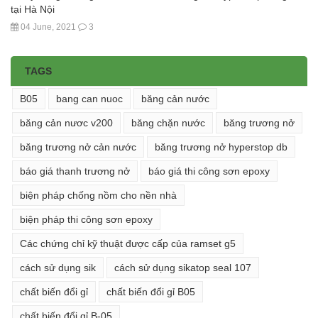
tại Hà Nội
04 June, 2021
3
TAGS
B05
bang can nuoc
băng cản nước
băng cản nươc v200
băng chặn nước
băng trương nở
băng trương nở cản nước
băng trương nở hyperstop db
báo giá thanh trương nở
báo giá thi công sơn epoxy
biện pháp chống nồm cho nền nhà
biện pháp thi công sơn epoxy
Các chứng chỉ kỹ thuật được cấp của ramset g5
cách sử dụng sik
cách sử dụng sikatop seal 107
chất biến đổi gỉ
chất biến đổi gỉ B05
chất biến đổi gỉ B-05