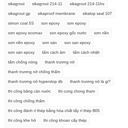
sikagrout
sikagrout 214-11
sikagrout 214-11hs
sikagrout gp
sikaproof membrane
sikatop seal 107
simon coat 5S
son epoxy
sơn epoxy
sơn epoxy ecomax
son epoxy gốc nước
sơn nền
sơn nền epoxy
sơn sàn
son san epoxy
sơn sàn epoxy
tấm cách âm
tấm cách nhiệt
tấm chống nóng
thanh trương nở
thanh trương nở chống thấm
thanh trương nở hyperstop db
thanh trương nở là gi?
thi công băng cản nước
thi cong chong tham
thi công chống thấm
thi công đánh rỉ thép bằng hóa chất tẩy rỉ thép B05
thi công khe hở
thi công khoan cấy thép