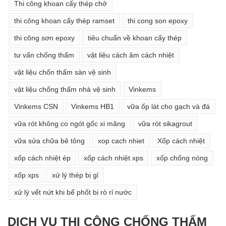
Thi công khoan cấy thép chở
thi công khoan cấy thép ramset
thi cong son epoxy
thi công sơn epoxy
tiêu chuẩn về khoan cấy thép
tư vấn chống thấm
vật liệu cách âm cách nhiệt
vật liệu chốn thấm sàn vệ sinh
vật liệu chống thấm nhà vệ sinh
Vinkems
Vinkems CSN
Vinkems HB1
vữa ốp lát cho gạch và đá
vữa rót không co ngót gốc xi măng
vữa rót sikagrout
vữa sửa chữa bê tông
xop cach nhiet
Xốp cách nhiệt
xốp cách nhiệt ép
xốp cách nhiệt xps
xốp chống nóng
xốp xps
xử lý thép bị gỉ
xử lý vết nứt khi bể phốt bị rò rỉ nước
DỊCH VỤ THI CÔNG CHỐNG THẤM