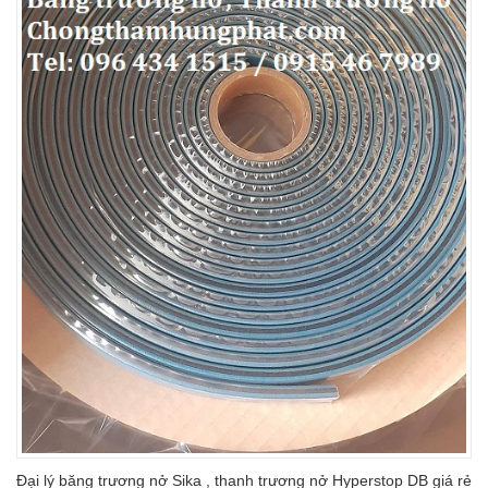
Đại lý băng trương nở Sika , thanh trương nở Hyperstop DB giá rẻ