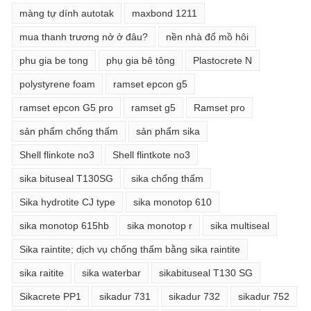
màng tự dính autotak
maxbond 1211
mua thanh trương nở ở đâu?
nền nhà đổ mồ hôi
phu gia be tong
phụ gia bê tông
Plastocrete N
polystyrene foam
ramset epcon g5
ramset epcon G5 pro
ramset g5
Ramset pro
sản phẩm chống thấm
sản phẩm sika
Shell flinkote no3
Shell flintkote no3
sika bituseal T130SG
sika chống thấm
Sika hydrotite CJ type
sika monotop 610
sika monotop 615hb
sika monotop r
sika multiseal
Sika raintite; dịch vụ chống thấm bằng sika raintite
sika raitite
sika waterbar
sikabituseal T130 SG
Sikacrete PP1
sikadur 731
sikadur 732
sikadur 752