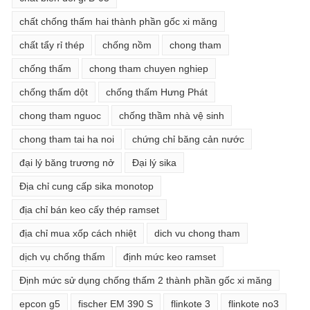
chất chống thấm hai thành phần gốc xi măng
chất tẩy rỉ thép
chống nồm
chong tham
chống thấm
chong tham chuyen nghiep
chống thấm dột
chống thấm Hưng Phát
chong tham nguoc
chống thầm nhà vệ sinh
chong tham tai ha noi
chứng chỉ băng cản nước
đại lý băng trương nở
Đại lý sika
Địa chỉ cung cấp sika monotop
địa chỉ bán keo cấy thép ramset
địa chỉ mua xốp cách nhiệt
dich vu chong tham
dịch vụ chống thấm
định mức keo ramset
Định mức sử dụng chống thấm 2 thành phần gốc xi măng
epcon g5
fischer EM 390 S
flinkote 3
flinkote no3