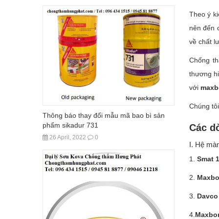
Theo ý ki
nên đến 
về chất l
Chống th
thương h
với
maxb
Chúng tôi
Thông báo thay đổi mẫu mã bao bì sản
phẩm sikadur 731
Các d
26 April, 2022
0
I. Hệ màn
1.
Smat 
2.
Maxbo
3.
Davco
4.
Maxbo