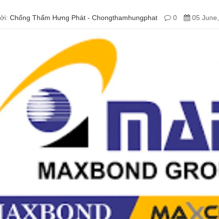
ởi:
Chống Thấm Hưng Phát - Chongthamhungphat
0
05 June,