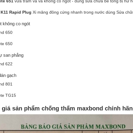
ete 651
vữa trám và và không co ngót - dùng sữa chữa bê tông bị hư hỏ
 K11 Rapid Plug
Xi măng đông cứng nhanh trong nước dùng Sửa chữ
t không co ngót
nd 650
ete 650
tự san phẳng
nd 622
 dán gạch
nd 801
ete TG15
o giá sản phẩm chống thấm maxbond chính hãng