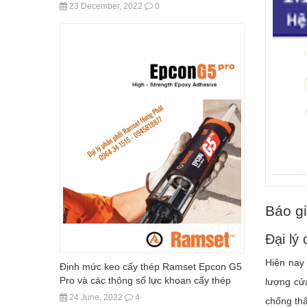
23 December, 2022
0
Báo g
Đại lý
Hiện nay
Định mức keo cấy thép Ramset Epcon G5
Pro và các thông số lực khoan cấy thép
lượng cử
24 June, 2022
4
chống thấ