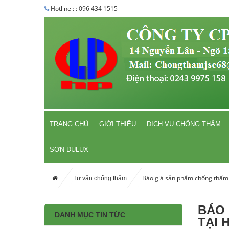
Hotline : : 096 434 1515
TRANG CHỦ
GIỚI THIỆU
DỊCH VỤ CHỐNG THẤM
SƠN DULUX
Báo giá sản phẩm chống thấm 
Tư vấn chống thấm
BÁO 
DANH MỤC TIN TỨC
TẠI 