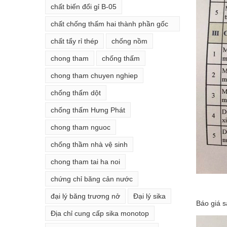
chất biến đổi gỉ B-05
chất chống thấm hai thành phần gốc
xi măng
chất tẩy rỉ thép
chống nồm
chong tham
chống thấm
chong tham chuyen nghiep
chống thấm dột
chống thấm Hưng Phát
chong tham nguoc
chống thầm nhà vệ sinh
chong tham tai ha noi
chứng chỉ băng cản nước
đại lý băng trương nở
Đại lý sika
Báo giá 
Địa chỉ cung cấp sika monotop