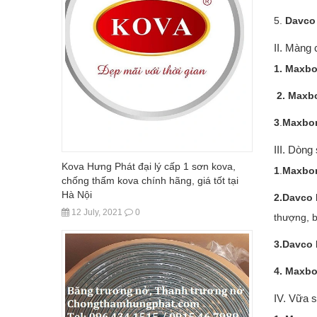
5.
Davco
II. Màng
1. Maxb
2.
Maxbo
3
.
Maxbo
III. Dòn
Kova Hưng Phát đại lý cấp 1 sơn kova,
1
.
Maxbo
chống thấm kova chính hãng, giá tốt tại
Hà Nội
2.Davco 
12 July, 2021
0
thượng, 
3.Davco
4. Maxbo
IV. Vữa 