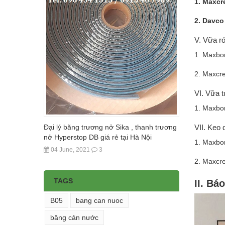
1. Maxcr
2. Davco
V. Vữa ró
1. Maxbo
2. Maxcr
VI. Vữa 
1. Maxbo
VII. Keo
Đại lý băng trương nở Sika , thanh trương
nở Hyperstop DB giá rẻ tại Hà Nội
1. Maxbo
04 June, 2021
3
2. Maxcr
TAGS
II. Bá
B05
bang can nuoc
băng cản nước