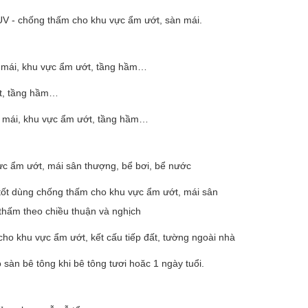
UV - chống thấm cho khu vực ẩm ướt, sàn mái.
mái, khu vực ẩm ướt, tầng hầm…
t, tầng hầm…
 mái, khu vực ẩm ướt, tầng hầm…
c ẩm ướt, mái sân thượng, bể bơi, bể nước
 tốt dùng chống thấm cho khu vực ẩm ướt, mái sân
thấm theo chiều thuận và nghịch
o khu vực ẩm ướt, kết cấu tiếp đất, tường ngoài nhà
sàn bê tông khi bê tông tươi hoăc 1 ngày tuổi.