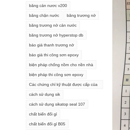
băng cản nươc v200
băng chặn nước
băng trương nở
băng trương nở cản nước
băng trương nở hyperstop db
báo giá thanh trương nở
báo giá thi công sơn epoxy
biện pháp chống nồm cho nền nhà
biện pháp thi công sơn epoxy
Các chứng chỉ kỹ thuật được cấp của
ramset g5
cách sử dụng sik
cách sử dụng sikatop seal 107
chất biến đổi gỉ
chất biến đổi gỉ B05