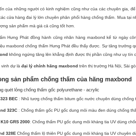
ến của những người có kinh nghiệm cũng như của các chuyên gia, để l
các cửa hàng đai lý lớn chuyên phân phối hàng chống thấm. Mua tại 
ượng sản phẩm mà giá cả cũng tốt hơn.
ấm Hưng Phát đồng hành cũng nhãn hàng maxbond kể từ ngày công t
iệu maxbond chống thấm Hưng Phát đều thấy được. Sự tăng trưởng quả
ond
không ngứng tăng lên khẳng định được thị phần cũng như uy tín
 vinh dự là
đại lý chính hãng maxbond
trên thị trường Hà Nội, Sài gò
òng sản phẩm chống thấm của hãng maxbond
g quét lỏng chống thấm gốc polyurethane - acrylic
1323 BEC
: Nhũ tươg chống thấm bitum gốc nước chuyên dùng chống 
nd 323C
: Chống thấm gốc PU gốc dung môi màu đen dúng chống thấ
 K10 GRS 2000
: Chống thấm PU gốc dung môi kháng tia UV dùng chốn
nd 328E
Chống thấm lộ thiên PU gốc dung môi kháng tia UV chuyên 