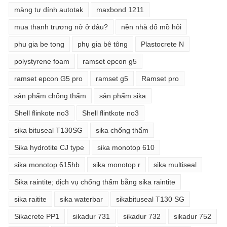
màng tự dính autotak
maxbond 1211
mua thanh trương nở ở đâu?
nền nhà đổ mồ hôi
phu gia be tong
phụ gia bê tông
Plastocrete N
polystyrene foam
ramset epcon g5
ramset epcon G5 pro
ramset g5
Ramset pro
sản phẩm chống thấm
sản phẩm sika
Shell flinkote no3
Shell flintkote no3
sika bituseal T130SG
sika chống thấm
Sika hydrotite CJ type
sika monotop 610
sika monotop 615hb
sika monotop r
sika multiseal
Sika raintite; dịch vụ chống thấm bằng sika raintite
sika raitite
sika waterbar
sikabituseal T130 SG
Sikacrete PP1
sikadur 731
sikadur 732
sikadur 752