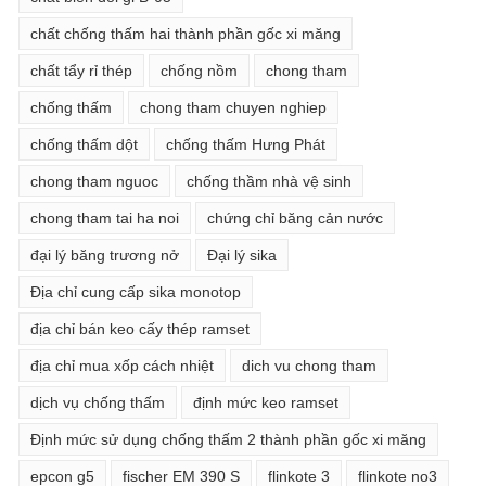
chất chống thấm hai thành phần gốc xi măng
chất tẩy rỉ thép
chống nồm
chong tham
chống thấm
chong tham chuyen nghiep
chống thấm dột
chống thấm Hưng Phát
chong tham nguoc
chống thầm nhà vệ sinh
chong tham tai ha noi
chứng chỉ băng cản nước
đại lý băng trương nở
Đại lý sika
Địa chỉ cung cấp sika monotop
địa chỉ bán keo cấy thép ramset
địa chỉ mua xốp cách nhiệt
dich vu chong tham
dịch vụ chống thấm
định mức keo ramset
Định mức sử dụng chống thấm 2 thành phần gốc xi măng
epcon g5
fischer EM 390 S
flinkote 3
flinkote no3