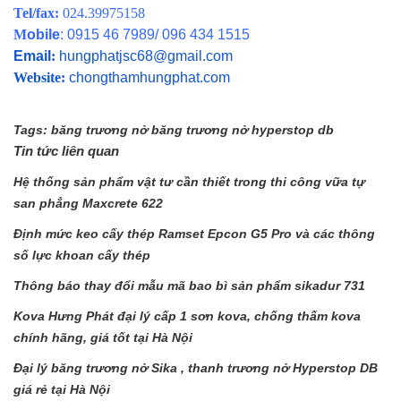
Tel/fax:
024.39975158
M
obile
: 0915 46 7989/ 096 434 1515
Email
:
hungphatjsc68@gmail.com
Website:
chongthamhungphat.com
Tags:
băng trương nở
băng trương nở hyperstop db
Tin tức liên quan
Hệ thống sản phẩm vật tư cần thiết trong thi công vữa tự
san phẳng Maxcrete 622
Định mức keo cấy thép Ramset Epcon G5 Pro và các thông
số lực khoan cấy thép
Thông báo thay đổi mẫu mã bao bì sản phẩm sikadur 731
Kova Hưng Phát đại lý cấp 1 sơn kova, chống thấm kova
chính hãng, giá tốt tại Hà Nội
Đại lý băng trương nở Sika , thanh trương nở Hyperstop DB
giá rẻ tại Hà Nội