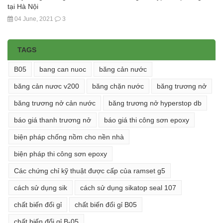
tại Hà Nội
04 June, 2021
3
TAGS
B05
bang can nuoc
băng cản nước
băng cản nươc v200
băng chặn nước
băng trương nở
băng trương nở cản nước
băng trương nở hyperstop db
báo giá thanh trương nở
báo giá thi công sơn epoxy
biện pháp chống nồm cho nền nhà
biện pháp thi công sơn epoxy
Các chứng chỉ kỹ thuật được cấp của ramset g5
cách sử dụng sik
cách sử dụng sikatop seal 107
chất biến đổi gỉ
chất biến đổi gỉ B05
chất biến đổi gỉ B-05