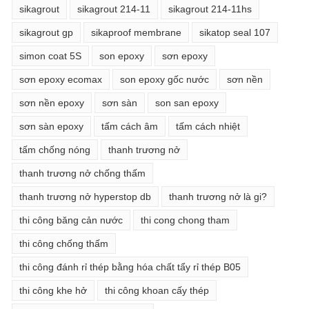
sikagrout
sikagrout 214-11
sikagrout 214-11hs
sikagrout gp
sikaproof membrane
sikatop seal 107
simon coat 5S
son epoxy
sơn epoxy
sơn epoxy ecomax
son epoxy gốc nước
sơn nền
sơn nền epoxy
sơn sàn
son san epoxy
sơn sàn epoxy
tấm cách âm
tấm cách nhiệt
tấm chống nóng
thanh trương nở
thanh trương nở chống thấm
thanh trương nở hyperstop db
thanh trương nở là gi?
thi công băng cản nước
thi cong chong tham
thi công chống thấm
thi công đánh rỉ thép bằng hóa chất tẩy rỉ thép B05
thi công khe hở
thi công khoan cấy thép