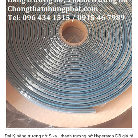
Đại lý băng trương nở Sika , thanh trương nở Hyperstop DB giá rẻ