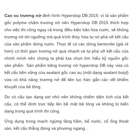
Cao su trương nở
định hình Hyperstop DB 2015: vì là sản phẩm
gốc polyme chậm trương nở nên Hyperstop DB 2015 thích hợp
cho việc thi công ngay cả trong điều kiện bão hòa nước, sẽ không
trương nở tới ngưỡng mà quá trình thủy hóa tự nó phá vỡ kết cấu
của sản phẩm dừng nước. Thực tế có các dòng bentonite (giá rẻ
hơn) có thời gian trương nở quá nhanh và tự phá vỡ kết cấu của
chính mình nên chúng ta phải lựa chọn tìm hiểu kỹ nguồn gốc
sản phẩm. Sản phẩm băng trương nở hyperstop DB này vừa có
kết cấu bền vững của sealant gốc cao su (một dạng sealant butyl)
vừa có khả năng trương nở để liên tục hàn gắn các vết khiếm
khuyết của bê tông.
Do có cấu tạo dạng sợi nhỏ nên không chiếm diện tích của kết
cấu, có thể dính trực tiếp lên bề mặt bê tông và không bị biến
dạng trong quá trình thi công.
Ứng dụng trong mạch ngừng tầng hầm, bể nước, cổ ống thoát
sàn, kết cấu thẳng đứng và phương ngang...