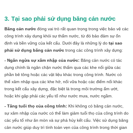
3. Tại sao phải sử dụng băng cản nước
Băng cản nước
đóng vai trò rất quan trọng trong việc bảo vệ các
công trình xây dựng khỏi sự thấm nước, từ đó bảo đảm sự ổn
định và bền vững của kết cấu. Dưới đây là những lý do
tại sao
phải sử dụng băng cản nước
trong các công trình xây dựng:
- Ngăn ngừa sự xâm nhập của nước:
Băng cản nước có tác
dụng chính là ngăn chặn nước thấm qua các khe nối giữa các
phần bê tông hoặc các vật liệu khác trong công trình. Nước có
thể xâm nhập qua các khe hở, nối vữa hoặc các điểm nối khác
trong kết cấu xây dựng, đặc biệt là trong môi trường ẩm ướt,
hoặc khi gặp phải các yếu tố như nước mưa, nước ngầm.
- Tăng tuổi thọ của công trình:
Khi không có băng cản nước,
sự xâm nhập của nước có thể làm giảm tuổi thọ của công trình do
các yếu tố như ăn mòn và sự phá hủy kết cấu. Việc sử dụng băng
cản nước giúp duy trì tính toàn vẹn của công trình trong thời gian