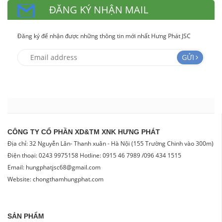
ĐĂNG KÝ NHẬN MAIL
Đăng ký để nhận được những thông tin mới nhất Hưng Phát JSC
GỬI
CÔNG TY CỔ PHẦN XD&TM XNK HƯNG PHÁT
Địa chỉ: 32 Nguyễn Lân- Thanh xuân - Hà Nội (155 Trường Chinh vào 300m)
Điện thoại: 0243 9975158 Hotline: 0915 46 7989 /096 434 1515
Email: hungphatjsc68@gmail.com
Website: chongthamhungphat.com
SẢN PHẨM