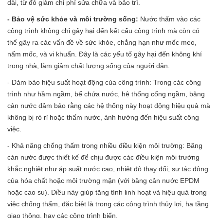
dài, từ đó giảm chi phí sửa chữa và bảo trì.
- Bảo vệ sức khỏe và môi trường sống:
Nước thấm vào các
công trình không chỉ gây hại đến kết cấu công trình mà còn có
thể gây ra các vấn đề về sức khỏe, chẳng hạn như mốc meo,
nấm mốc, và vi khuẩn. Đây là các yếu tố gây hại đến không khí
trong nhà, làm giảm chất lượng sống của người dân.
- Đảm bảo hiệu suất hoạt động của công trình: Trong các công
trình như hầm ngầm, bể chứa nước, hệ thống cống ngầm, băng
cản nước đảm bảo rằng các hệ thống này hoạt động hiệu quả mà
không bị rò rỉ hoặc thấm nước, ảnh hưởng đến hiệu suất công
việc.
- Khả năng chống thấm trong nhiều điều kiện môi trường: Băng
cản nước được thiết kế để chịu được các điều kiện môi trường
khắc nghiệt như áp suất nước cao, nhiệt độ thay đổi, sự tác động
của hóa chất hoặc môi trường mặn (với băng cản nước EPDM
hoặc cao su). Điều này giúp tăng tính linh hoạt và hiệu quả trong
việc chống thấm, đặc biệt là trong các công trình thủy lợi, hạ tầng
giao thông, hay các công trình biển.