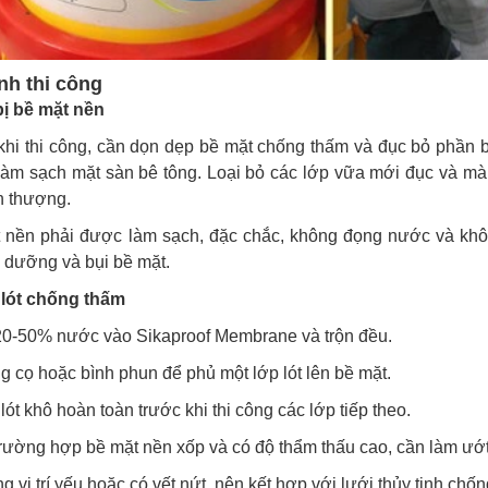
nh thi công
ị bề mặt nền
 khi thi công, cần dọn dẹp bề mặt chống thấm và đục bỏ phần
 làm sạch mặt sàn bê tông. Loại bỏ các lớp vữa mới đục và m
n thượng.
t nền phải được làm sạch, đặc chắc, không đọng nước và kh
 dưỡng và bụi bề mặt.
 lót chống thấm
20-50% nước vào Sikaproof Membrane và trộn đều.
g cọ hoặc bình phun để phủ một lớp lót lên bề mặt.
 lót khô hoàn toàn trước khi thi công các lớp tiếp theo.
trường hợp bề mặt nền xốp và có độ thẩm thấu cao, cần làm ướ
g vị trí yếu hoặc có vết nứt, nên kết hợp với lưới thủy tinh chố