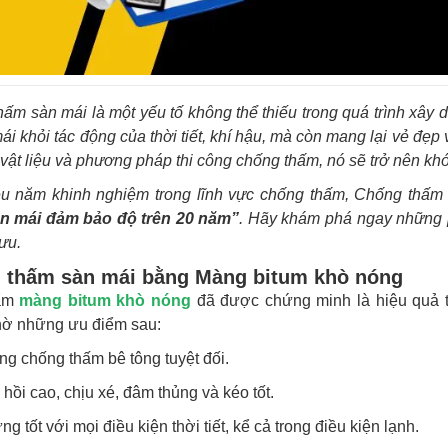
ấm sàn mái là một yếu tố không thể thiếu trong quá trình xây 
ái khỏi tác động của thời tiết, khí hậu, mà còn mang lại vẻ đẹp
vật liệu và phương pháp thi công chống thấm, nó sẽ trở nên kh
ều năm khinh nghiệm trong lĩnh vực chống thấm, Chống thấm
n mái đảm bảo độ trên 20 năm”
. Hãy khám phá ngay những 
 ưu.
 thấm sàn mái bằng Màng bitum khò nóng
ẩm
màng bitum khò nóng
đã được chứng minh là hiệu quả t
hờ những ưu điểm sau:
ng chống thấm bê tông tuyệt đối.
 hồi cao, chịu xé, đâm thủng và kéo tốt.
ng tốt với mọi điều kiện thời tiết, kể cả trong điều kiện lạnh.