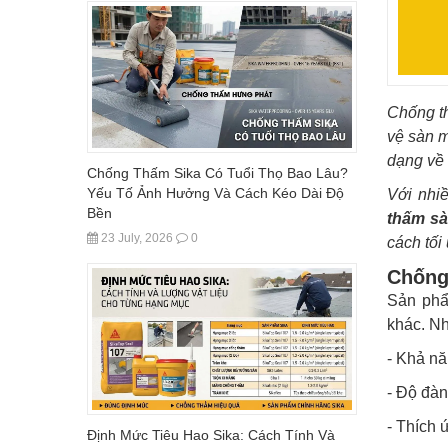
Chống th
vệ sàn m
dạng về 
Chống Thấm Sika Có Tuổi Thọ Bao Lâu?
Yếu Tố Ảnh Hưởng Và Cách Kéo Dài Độ
Với nhi
Bền
thấm sà
23 July, 2026
0
cách tối
Chống
Sản ph
khác. N
- Khả nă
- Độ đàn
- Thích ứ
Định Mức Tiêu Hao Sika: Cách Tính Và