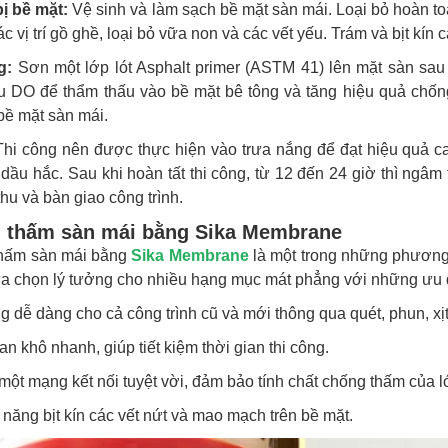
ị bề mặt:
Vệ sinh và làm sạch bề mặt sàn mái. Loại bỏ hoàn toà
c vị trí gồ ghề, loại bỏ vữa non và các vết yếu. Trám và bịt kí
g:
Sơn một lớp lót Asphalt primer (ASTM 41) lên mặt sàn sa
u DO để thẩm thấu vào bề mặt bê tông và tăng hiệu quả chố
bề mặt sàn mái.
hi công nên được thực hiện vào trưa nắng để đạt hiệu quả c
 dầu hắc. Sau khi hoàn tất thi công, từ 12 đến 24 giờ thì ngâm
hu và bàn giao công trình.
 thấm sàn mái bằng Sika Membrane
hấm sàn mái bằng
Sika Membrane
là một trong những phương 
ựa chọn lý tưởng cho nhiều hạng mục mát phẳng với những ưu 
ng dễ dàng cho cả công trình cũ và mới thông qua quét, phun, xịt
ian khô nhanh, giúp tiết kiệm thời gian thi công.
 một mạng kết nối tuyệt vời, đảm bảo tính chất chống thấm của 
 năng bịt kín các vết nứt và mao mạch trên bề mặt.