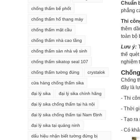
Chuẩn b
chống thấm bể phốt
phẳng cá
chống thấm hố thang máy
Thi côn
thêm dầ
chống thấm mặt cầu
toàn bộ 
chống thấm nhà cao tầng
Lưu ý:
T
chống thấm sàn nhà vệ sinh
thể quét
chống thấm sikatop seal 107
nghiệm t
Chống
chống thấm tường đứng
crystalok
Chống t
cửa hàng chống thấm sika
đây là l
đại lý sika
đại lý sika chính hãng
- Thi cô
đại lý sika chống thấm tại hà nội
- Thời g
đại lý sika chống thấm tại Nam Định
- Tạo ra
đại lý sika tại quảng ninh
- Có khả
dấu hiệu nhận biết tường đứng bị