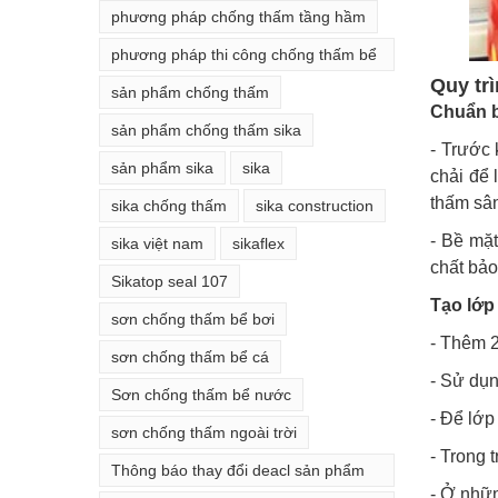
phương pháp chống thấm tầng hầm
phương pháp thi công chống thấm bể
Quy trì
phốt
sản phẩm chống thấm
Chuẩn b
sản phẩm chống thấm sika
- Trước
sản phẩm sika
sika
chải để
thấm sâ
sika chống thấm
sika construction
- Bề mặ
sika việt nam
sikaflex
chất bảo
Sikatop seal 107
Tạo lớp
sơn chống thấm bể bơi
- Thêm 
sơn chống thấm bể cá
- Sử dụn
Sơn chống thấm bể nước
- Để lớp
sơn chống thấm ngoài trời
- Trong 
Thông báo thay đổi deacl sản phẩm
- Ở nhữn