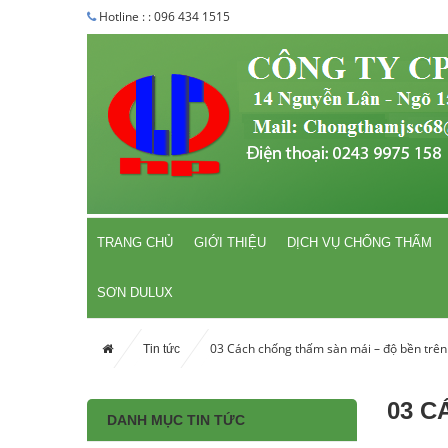
Hotline : : 096 434 1515
TRANG CHỦ
GIỚI THIỆU
DỊCH VỤ CHỐNG THẤM
SƠN DULUX
03 Cách chống thấm sàn mái – độ bền trê
Tin tức
03 C
DANH MỤC TIN TỨC