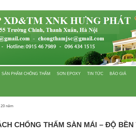
SẢN PHẨM CHỐNG THẤM
SƠN EPOXY
TIN TỨC
BÁO GIÁ
n 20 năm
ÁCH CHỐNG THẤM SÀN MÁI – ĐỘ BỀN