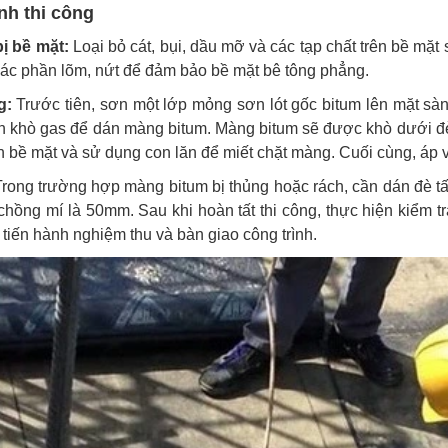
nh thi công
ị bề mặt:
Loại bỏ cát, bụi, dầu mỡ và các tạp chất trên bề mặ
ác phần lõm, nứt để đảm bảo bề mặt bê tông phẳng.
g:
Trước tiên, sơn một lớp mỏng sơn lót gốc bitum lên mặt sàn
n khò gas để dán màng bitum. Màng bitum sẽ được khò dưới đè
 bề mặt và sử dụng con lăn để miết chặt màng. Cuối cùng, áp 
rong trường hợp màng bitum bị thủng hoặc rách, cần dán đè 
chồng mí là 50mm. Sau khi hoàn tất thi công, thực hiện kiểm 
 tiến hành nghiệm thu và bàn giao công trình.