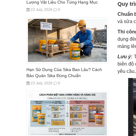
Lượng Vật Liệu Cho Từng Hạng Mục
Quy trì
23 July, 2026
0
Chuẩn b
và sửa c
Thi côn
dụng đè
màng lên
Lưu ý:
T
biên độ 
Hạn Sử Dụng Của Sika Bao Lâu? Cách
yêu cầu,
Bảo Quản Sika Đúng Chuẩn
23 July, 2026
0