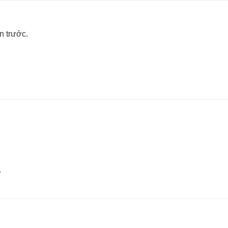
n trước.
.