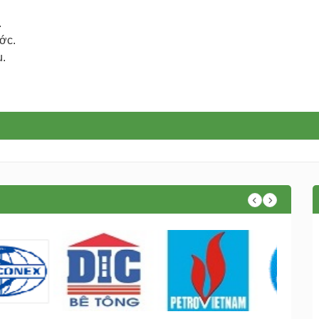
.
ớc.
u.