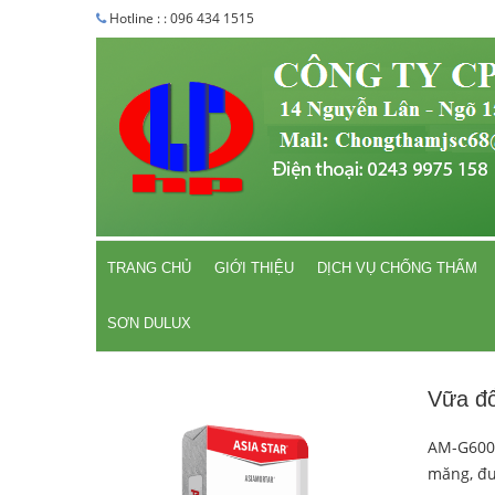
Hotline : : 096 434 1515
TRANG CHỦ
GIỚI THIỆU
DỊCH VỤ CHỐNG THẤM
SƠN DULUX
Vữa đ
AM-G600 
măng, đượ