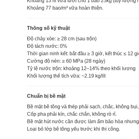
Khoảng 13 lít vữa tươi cho 1 bao 25kg (tùy lượng 
Khoảng 77 bao/m³ vữa hoàn thiện.
Thông số kỹ thuật
Độ chảy xòe: ≥ 28 cm (sau trộn)
Độ tách nước: 0%
Thời gian ninh kết: bắt đầu ≥ 3 giờ, kết thúc ≤ 12 g
Cường độ nén: ≥ 60 MPa (28 ngày)
Tỷ lệ nước trộn: khoảng 12–14% theo khối lượng
Khối lượng thể tích vữa: ~2.19 kg/lít
Chuẩn bị bề mặt
Bề mặt bê tông và thép phải sạch, chắc, không bụi
Cốp pha phải kín, chắc chắn, không rò rỉ.
Bề mặt hút nước cần được làm ẩm bão hòa nhưng
Loại bỏ lớp bê tông yếu trước khi thi công.