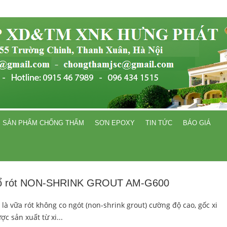
SẢN PHẨM CHỐNG THẤM
SƠN EPOXY
TIN TỨC
BÁO GIÁ
ổ rót NON-SHRINK GROUT AM-G600
là vữa rót không co ngót (non-shrink grout) cường độ cao, gốc xi
c sản xuất từ xi...