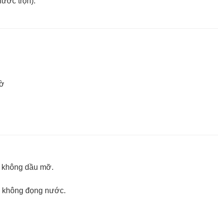
nước trộn).
iờ
, không dầu mỡ.
 không đọng nước.