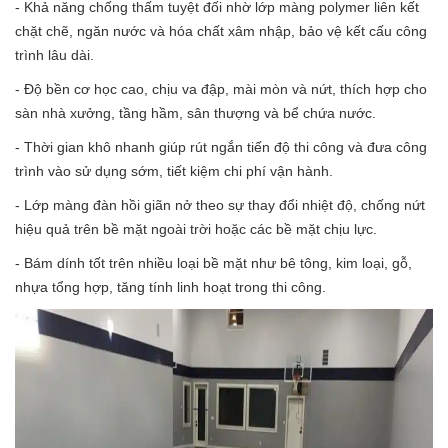
- Khả năng chống thấm tuyệt đối nhờ lớp màng polymer liên kết
chặt chẽ, ngăn nước và hóa chất xâm nhập, bảo vệ kết cấu công
trình lâu dài.
- Độ bền cơ học cao, chịu va đập, mài mòn và nứt, thích hợp cho
sàn nhà xưởng, tầng hầm, sân thượng và bể chứa nước.
- Thời gian khô nhanh giúp rút ngắn tiến độ thi công và đưa công
trình vào sử dụng sớm, tiết kiệm chi phí vận hành.
- Lớp màng đàn hồi giãn nở theo sự thay đổi nhiệt độ, chống nứt
hiệu quả trên bề mặt ngoài trời hoặc các bề mặt chịu lực.
- Bám dính tốt trên nhiều loại bề mặt như bê tông, kim loại, gỗ,
nhựa tổng hợp, tăng tính linh hoạt trong thi công.