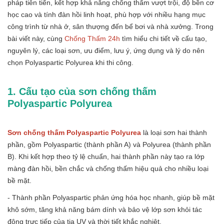
pháp tiên tiến, kết hợp khả năng chống thấm vượt trội, độ bền cơ
học cao và tính đàn hồi linh hoạt, phù hợp với nhiều hạng mục
công trình từ nhà ở, sân thượng đến bể bơi và nhà xưởng. Trong
bài viết này, cùng
Chống Thấm 24h
tìm hiểu chi tiết về cấu tạo,
nguyên lý, các loại sơn, ưu điểm, lưu ý, ứng dụng và lý do nên
chọn Polyaspartic Polyurea khi thi công.
1. Cấu tạo của sơn chống thấm
Polyaspartic Polyurea
Sơn chống thấm Polyaspartic Polyurea
là loại sơn hai thành
phần, gồm Polyaspartic (thành phần A) và Polyurea (thành phần
B). Khi kết hợp theo tỷ lệ chuẩn, hai thành phần này tạo ra lớp
màng đàn hồi, bền chắc và chống thấm hiệu quả cho nhiều loại
bề mặt.
- Thành phần Polyaspartic phản ứng hóa học nhanh, giúp bề mặt
khô sớm, tăng khả năng bám dính và bảo vệ lớp sơn khỏi tác
động trực tiếp của tia UV và thời tiết khắc nghiệt.