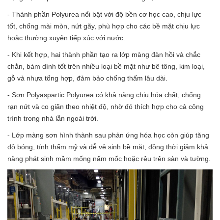
- Thành phần Polyurea nổi bật với độ bền cơ học cao, chịu lực
tốt, chống mài mòn, nứt gãy, phù hợp cho các bề mặt chịu lực
hoặc thường xuyên tiếp xúc với nước.
- Khi kết hợp, hai thành phần tạo ra lớp màng đàn hồi và chắc
chắn, bám dính tốt trên nhiều loại bề mặt như bê tông, kim loại,
gỗ và nhựa tổng hợp, đảm bảo chống thấm lâu dài.
- Sơn Polyaspartic Polyurea có khả năng chịu hóa chất, chống
rạn nứt và co giãn theo nhiệt độ, nhờ đó thích hợp cho cả công
trình trong nhà lẫn ngoài trời.
- Lớp màng sơn hình thành sau phản ứng hóa học còn giúp tăng
độ bóng, tính thẩm mỹ và dễ vệ sinh bề mặt, đồng thời giảm khả
năng phát sinh mầm mống nấm mốc hoặc rêu trên sàn và tường.