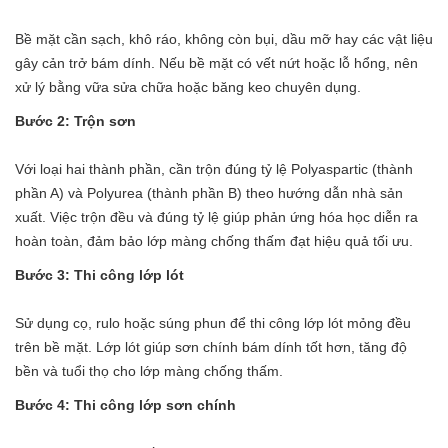
Bề mặt cần sạch, khô ráo, không còn bụi, dầu mỡ hay các vật liệu
gây cản trở bám dính. Nếu bề mặt có vết nứt hoặc lỗ hổng, nên
xử lý bằng vữa sửa chữa hoặc băng keo chuyên dụng.
Bước 2: Trộn sơn
Với loại hai thành phần, cần trộn đúng tỷ lệ Polyaspartic (thành
phần A) và Polyurea (thành phần B) theo hướng dẫn nhà sản
xuất. Việc trộn đều và đúng tỷ lệ giúp phản ứng hóa học diễn ra
hoàn toàn, đảm bảo lớp màng chống thấm đạt hiệu quả tối ưu.
Bước 3: Thi công lớp lót
Sử dụng cọ, rulo hoặc súng phun để thi công lớp lót mỏng đều
trên bề mặt. Lớp lót giúp sơn chính bám dính tốt hơn, tăng độ
bền và tuổi thọ cho lớp màng chống thấm.
Bước 4: Thi công lớp sơn chính