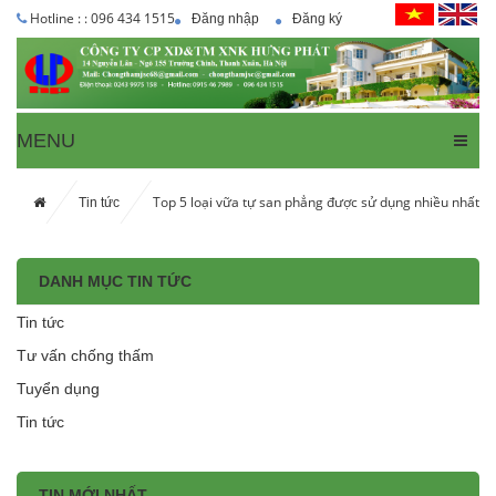
Hotline : : 096 434 1515
Đăng nhập
Đăng ký
MENU
Top 5 loại vữa tự san phẳng được sử dụng nhiều nhất
Tin tức
DANH MỤC TIN TỨC
Tin tức
Tư vấn chống thấm
Tuyển dụng
Tin tức
TIN MỚI NHẤT