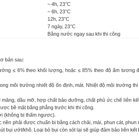
~ 4h, 23°C
~ 6h, 23°C
12h, 23°C
7 ngày, 23°C
Bằng nước ngay sau khi thi công
cơ bản sau:
ường ≤ 6% theo khối lượng, hoặc ≤ 85% theo độ ẩm tương đ
rong môi trường nhiết độ ổn định, mát. Nhiệt độ môi trường th
i măng, dầu mỡ, hợp chất bảo dưỡng, chất phủ ức chế liên kết
 được bề mặt bằng phẳng trước khi thi công.
i (không bị thấm ngược).
các nền phải được chuẩn bị bằng cách chải, mài, phun cát, phu
t bụi ướt/khô. Loại bỏ bụi còn sót lại sẽ giúp đảm bảo liên kết