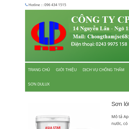
Hotline : : 096 434 1515
TRANG CHỦ
GIỚI THIỆU
DỊCH VỤ CHỐNG THẤM
SƠN DULUX
Sơn l
Mô tả Ap
nước, có 