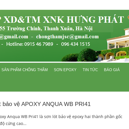
SẢN PHẨM CHỐNG THẤM
SƠN EPOXY
TIN TỨC
BÁO GIÁ
ót bảo vệ APOXY ANQUA WB PRI41
oxy Anqua WB Pri41 là sơn lót bảo vệ epoxy hai thành phần gốc
độ cứng cao...