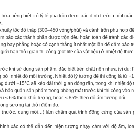
ứa riêng biệt, có tỷ lệ pha trộn được xác định trước chính xác
A.
khuấy tốc độ thấp (300–450 vòng/phút) và cánh trộn phù hợp để 
 Đảm bảo các thành phần được trộn đều hoàn toàn để tránh các 
bằng bay phẳng hoặc có cạnh thẳng ít nhất một lần để đảm bảo t
iới hạn thời gian thi công (pot life của vật liệu) ở nhiệt độ thực 
rước khi sử dụng sản phẩm, đặc biệt trên chất nền nhựa (ví dụ:
g bởi nhiệt độ môi trường. Nhiệt độ lý tưởng để thi công là t
ng dưới +15°C sẽ kéo dài thời gian đóng rắn, trong khi nhiệt độ
 bảo quản sản phẩm trong phòng mát trước khi thi công vào 
 ưu ≤ 6% theo khối lượng, hoặc ≤ 85% theo độ ẩm tương đối.
đọng sương tại thời điểm đo.
g (nước, dung môi…) làm chậm quá trình đông cứng của sản 
g chính xác có thể dẫn đến hiện tượng nhạy cảm với độ ẩm, l