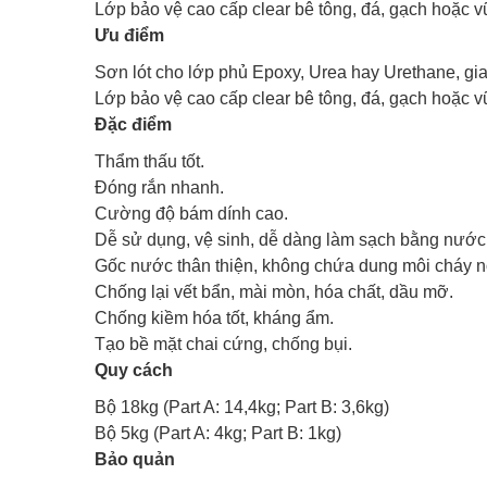
Lớp bảo vệ cao cấp clear bê tông, đá, gạch hoặc vữ
Ưu điểm
Sơn lót cho lớp phủ Epoxy, Urea hay Urethane, gi
Lớp bảo vệ cao cấp clear bê tông, đá, gạch hoặc vữ
Đặc điểm
Thẩm thấu tốt.
Đóng rắn nhanh.
Cường độ bám dính cao.
Dễ sử dụng, vệ sinh, dễ dàng làm sạch bằng nước
Gốc nước thân thiện, không chứa dung môi cháy n
Chống lại vết bẩn, mài mòn, hóa chất, dầu mỡ.
Chống kiềm hóa tốt, kháng ẩm.
Tạo bề mặt chai cứng, chống bụi.
Quy cách
Bộ 18kg (Part A: 14,4kg; Part B: 3,6kg)
Bộ 5kg (Part A: 4kg; Part B: 1kg)
Bảo quản