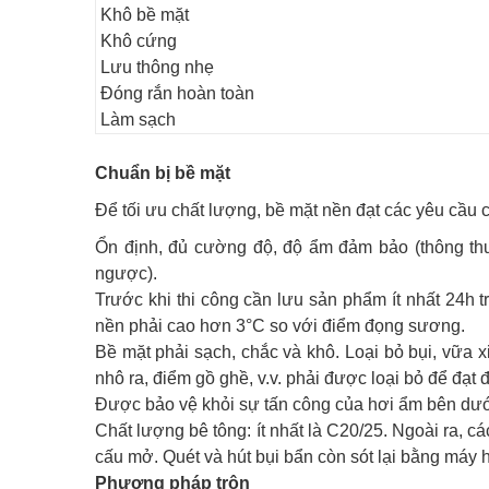
Khô bề mặt
Khô cứng
Lưu thông nhẹ
Đóng rắn hoàn toàn
Làm sạch
Chuẩn bị bề mặt
Để tối ưu chất lượng, bề mặt nền đạt các yêu cầu 
Ổn định, đủ cường độ, độ ẩm đảm bảo (thông th
ngược).
Trước khi thi công cần lưu sản phẩm ít nhất 24h t
nền phải cao hơn 3°C so với điểm đọng sương.
Bề mặt phải sạch, chắc và khô. Loại bỏ bụi, vữa x
nhô ra, điểm gồ ghề, v.v. phải được loại bỏ để đạt
Được bảo vệ khỏi sự tấn công của hơi ẩm bên dướ
Chất lượng bê tông: ít nhất là C20/25. Ngoài ra, 
cấu mở. Quét và hút bụi bẩn còn sót lại bằng máy hú
Phương pháp trộn