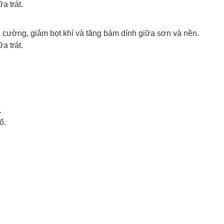
a trát.
a cường, giảm bọt khí và tăng bám dính giữa sơn và nền.
a trát.
.
ổ.