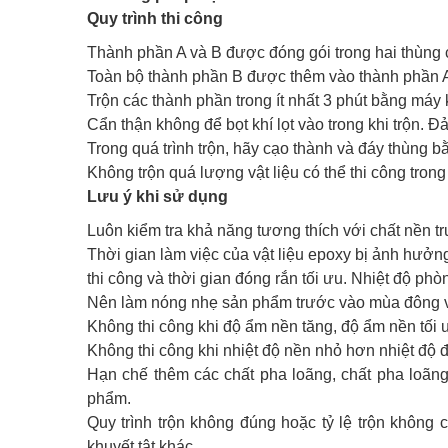
Quy trình thi công
Thành phần A và B được đóng gói trong hai thùng ch
Toàn bộ thành phần B được thêm vào thành phần 
Trộn các thành phần trong ít nhất 3 phút bằng máy 
Cẩn thận không để bọt khí lọt vào trong khi trộn.
Trong quá trình trộn, hãy cạo thành và đáy thùng 
Không trộn quá lượng vật liệu có thể thi công trong g
Lưu ý khi sử dụng
Luôn kiểm tra khả năng tương thích với chất nền t
Thời gian làm việc của vật liệu epoxy bị ảnh hưởn
thi công và thời gian đóng rắn tối ưu. Nhiệt độ phò
Nên làm nóng nhẹ sản phẩm trước vào mùa đông và
Không thi công khi độ ẩm nền tăng, độ ẩm nền tối
Không thi công khi nhiệt độ nền nhỏ hơn nhiệt độ 
Hạn chế thêm các chất pha loãng, chất pha loãn
phẩm.
Quy trình trộn không đúng hoặc tỷ lệ trộn khôn
khuyết tật khác.