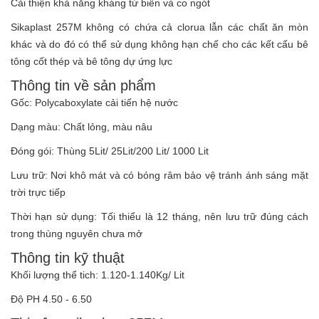
Cải thiện khả năng kháng từ biến và co ngót
Sikaplast 257M không có chứa cả clorua lẫn các chất ăn mòn
khác và do đó có thể sử dụng không hạn chế cho các kết cấu bê
tông cốt thép và bê tông dự ứng lực
Thông tin về sản phẩm
Gốc: Polycaboxylate cải tiến hệ nước
Dạng màu: Chất lỏng, màu nâu
Đóng gói: Thùng 5Lit/ 25Lit/200 Lit/ 1000 Lit
Lưu trữ: Nơi khô mát và có bóng râm bảo vệ tránh ánh sáng mặt
trời trực tiếp
Thời hạn sử dụng: Tối thiểu là 12 tháng, nên lưu trữ đúng cách
trong thùng nguyên chưa mở
Thông tin kỹ thuật
Khối lượng thể tich: 1.120-1.140Kg/ Lit
Độ PH 4.50 - 6.50