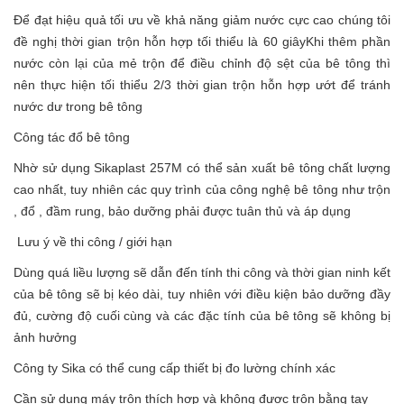
Để đạt hiệu quả tối ưu về khả năng giảm nước cực cao chúng tôi
đề nghị thời gian trộn hỗn hợp tối thiểu là 60 giâyKhi thêm phần
nước còn lại của mẻ trộn để điều chỉnh độ sệt của bê tông thì
nên thực hiện tối thiểu 2/3 thời gian trộn hỗn hợp ướt để tránh
nước dư trong bê tông
Công tác đổ bê tông
Nhờ sử dụng Sikaplast 257M có thể sản xuất bê tông chất lượng
cao nhất, tuy nhiên các quy trình của công nghệ bê tông như trộn
, đổ , đầm rung, bảo dưỡng phải được tuân thủ và áp dụng
Lưu ý về thi công / giới hạn
Dùng quá liều lượng sẽ dẫn đến tính thi công và thời gian ninh kết
của bê tông sẽ bị kéo dài, tuy nhiên với điều kiện bảo dưỡng đầy
đủ, cường độ cuối cùng và các đặc tính của bê tông sẽ không bị
ảnh hưởng
Công ty Sika có thể cung cấp thiết bị đo lường chính xác
Cần sử dụng máy trộn thích hợp và không được trộn bằng tay