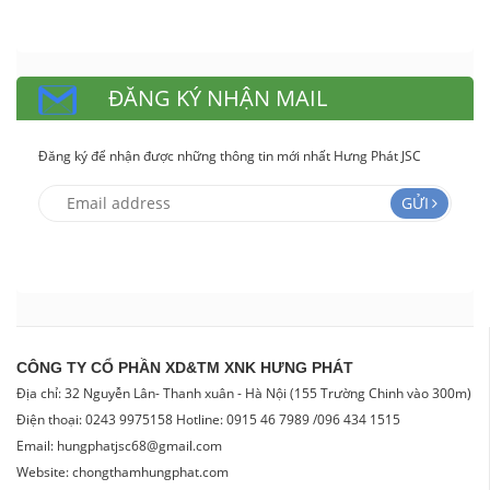
ĐĂNG KÝ NHẬN MAIL
Đăng ký để nhận được những thông tin mới nhất Hưng Phát JSC
GỬI
CÔNG TY CỔ PHẦN XD&TM XNK HƯNG PHÁT
Địa chỉ: 32 Nguyễn Lân- Thanh xuân - Hà Nội (155 Trường Chinh vào 300m)
Điện thoại: 0243 9975158 Hotline: 0915 46 7989 /096 434 1515
Email: hungphatjsc68@gmail.com
Website: chongthamhungphat.com