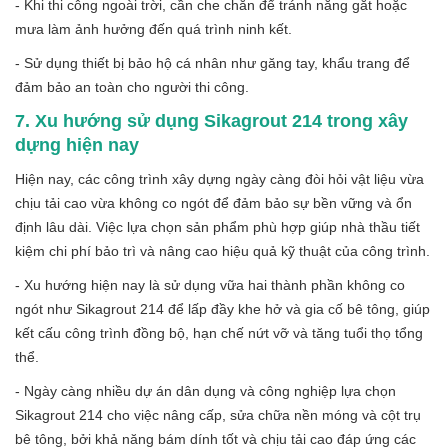
- Khi thi công ngoài trời, cần che chắn để tránh nắng gắt hoặc
mưa làm ảnh hưởng đến quá trình ninh kết.
- Sử dụng thiết bị bảo hộ cá nhân như găng tay, khẩu trang để
đảm bảo an toàn cho người thi công.
7. Xu hướng sử dụng Sikagrout 214 trong xây
dựng hiện nay
Hiện nay, các công trình xây dựng ngày càng đòi hỏi vật liệu vừa
chịu tải cao vừa không co ngót để đảm bảo sự bền vững và ổn
định lâu dài. Việc lựa chọn sản phẩm phù hợp giúp nhà thầu tiết
kiệm chi phí bảo trì và nâng cao hiệu quả kỹ thuật của công trình.
- Xu hướng hiện nay là sử dụng vữa hai thành phần không co
ngót như Sikagrout 214 để lấp đầy khe hở và gia cố bê tông, giúp
kết cấu công trình đồng bộ, hạn chế nứt vỡ và tăng tuổi thọ tổng
thể.
- Ngày càng nhiều dự án dân dụng và công nghiệp lựa chọn
Sikagrout 214 cho việc nâng cấp, sửa chữa nền móng và cột trụ
bê tông, bởi khả năng bám dính tốt và chịu tải cao đáp ứng các