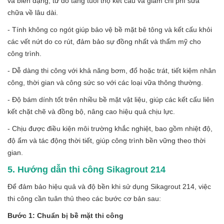
và biến dạng, từ đó tăng tuổi thọ kết cấu và giảm chi phí sửa
chữa về lâu dài.
- Tính không co ngót giúp bảo vệ bề mặt bê tông và kết cấu khỏi
các vết nứt do co rút, đảm bảo sự đồng nhất và thẩm mỹ cho
công trình.
- Dễ dàng thi công với khả năng bơm, đổ hoặc trát, tiết kiệm nhân
công, thời gian và công sức so với các loại vữa thông thường.
- Độ bám dính tốt trên nhiều bề mặt vật liệu, giúp các kết cấu liên
kết chặt chẽ và đồng bộ, nâng cao hiệu quả chịu lực.
- Chịu được điều kiện môi trường khắc nghiệt, bao gồm nhiệt độ,
độ ẩm và tác động thời tiết, giúp công trình bền vững theo thời
gian.
5. Hướng dẫn thi công Sikagrout 214
Để đảm bảo hiệu quả và độ bền khi sử dụng Sikagrout 214, việc
thi công cần tuân thủ theo các bước cơ bản sau:
Bước 1: Chuẩn bị bề mặt thi công