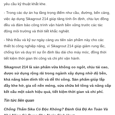
yêu cầu kỹ thuật khắt khe.
- Trong các dự án hạ tầng trọng điểm như cầu, đường, bến cảng,
việc áp dụng Sikagrout 214 giúp tăng tính ổn định, chịu lực đồng
đều và đảm bảo công trình vận hành bền vững trước các tác
động môi trường và thời tiết khắc nghiệt.
- Nhà thầu và kỹ sư ngày càng ưu tiên sản phẩm này cho các
thiết bị công nghiệp nặng, vì Sikagrout 214 giúp giảm rung lắc,
chống lún và duy trì sự ổn định lâu dài cho máy móc, đồng thời
tiết kiệm thời gian thi công và chi phí vận hành.
Sikagrout 214 là sản phẩm vữa không co ngót, chịu tải cao,
được sử dụng rộng rãi trong ngành xây dựng nhờ độ bền,
khả năng bám dính tốt và dễ thi công. Sản phẩm giúp lấp
đầy khe hở, gia cố nền móng, sửa chữa bê tông và nâng cấp
kết cấu một cách hiệu quả, tiết kiệm thời gian và chi phí.
Tin tức liên quan
Chống Thấm Sika Có Độc Không? Đánh Giá Độ An Toàn Và