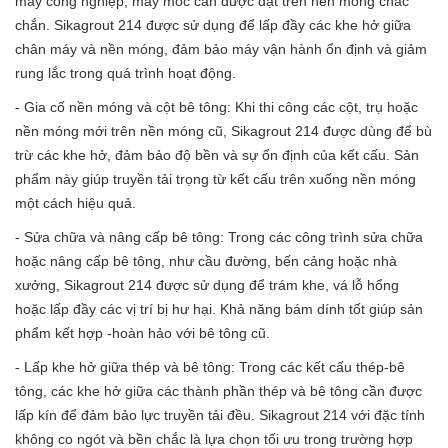
máy công nghiệp, máy móc cần được đặt trên nền móng chắc
chắn. Sikagrout 214 được sử dụng để lấp đầy các khe hở giữa
chân máy và nền móng, đảm bảo máy vận hành ổn định và giảm
rung lắc trong quá trình hoạt động.
- Gia cố nền móng và cột bê tông: Khi thi công các cột, trụ hoặc
nền móng mới trên nền móng cũ, Sikagrout 214 được dùng để bù
trừ các khe hở, đảm bảo độ bền và sự ổn định của kết cấu. Sản
phẩm này giúp truyền tải trọng từ kết cấu trên xuống nền móng
một cách hiệu quả.
- Sửa chữa và nâng cấp bê tông: Trong các công trình sửa chữa
hoặc nâng cấp bê tông, như cầu đường, bến cảng hoặc nhà
xưởng, Sikagrout 214 được sử dụng để trám khe, vá lỗ hổng
hoặc lấp đầy các vị trí bị hư hại. Khả năng bám dính tốt giúp sản
phẩm kết hợp -hoàn hảo với bê tông cũ.
- Lấp khe hở giữa thép và bê tông: Trong các kết cấu thép-bê
tông, các khe hở giữa các thành phần thép và bê tông cần được
lấp kín để đảm bảo lực truyền tải đều. Sikagrout 214 với đặc tính
không co ngót và bền chắc là lựa chọn tối ưu trong trường hợp