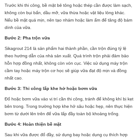
Trước khi thi công, bề mặt bê tông hoặc thép cần được làm sạch,
không còn bụi bẩn, dầu mỡ, vữa thừa hoặc vật liệu lỏng khác.
Nếu bề mặt quá mịn, nên tạo nhám hoặc làm ẩm để tăng độ bám
dính của vữa.
Bước 2: Pha trộn vữa
Sikagrout 214 là sản phẩm hai thành phần, cần trộn đúng tỷ lệ
theo hướng dẫn của nhà sản xuất. Quá trình trộn phải đảm bảo
hỗn hợp đồng nhất, không còn vón cục. Việc sử dụng máy trộn
cầm tay hoặc máy trộn cơ học sẽ giúp vữa đạt độ mịn và đồng
nhất cao.
Bước 3: Thi công lấp khe hở hoặc bơm vữa
Đổ hoặc bơm vữa vào vị trí cần thi công, tránh để không khí bị kẹt
bên trong. Trong trường hợp khe hở sâu hoặc hẹp, nên thực hiện
bơm từ dưới lên trên để vữa lấp đầy toàn bộ khoảng trống.
Bước 4: Hoàn thiện bề mặt
Sau khi vữa được đổ đầy, sử dụng bay hoặc dụng cụ thích hợp