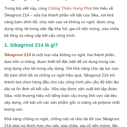
Trong bài viết này, cùng
Chống Thấm Hưng Phát
tìm hiểu về
Sikagrout 214 – vữa hai thành phần nổi bật của Sika, với khả
năng bám dính tốt, chịu nén cao và không co ngót, được ứng
dụng rộng rãi trong việc lấp khe hở, gia cố nền móng, sửa chữa
bê tông và nâng cấp kết cấu công trình.
1. Sikagrout 214 là gì?
Sikagrout 214
là một loại vữa không co ngót, hai thành phần,
dựa trên xi măng, được thiết kế đặc biệt để sử dụng trong các
ứng dụng chịu tải trong xây dựng. Với khả năng chịu áp lực cao,
độ bám dính tốt và chống co ngót hiệu quả, Sikagrout 214 trở
thành lựa chọn hàng đầu cho các công trình yêu cầu độ bền lâu
dài và ổn định về kết cấu. Vữa này được sản xuất bởi tập đoàn
Sika, một thương hiệu nổi tiếng toàn cầu trong lĩnh vực vật liệu
xây dựng, nổi bật với các sản phẩm gốc xi măng và polyme chất
lượng cao.
Khả năng chống co ngót, chống nứt và chịu tải tốt của Sikagrout
214 giúp nó thích hợp cho việc sửa chữa, gia cố nền móng, lấp