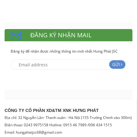
ĐĂNG KÝ NHẬN MAIL
Đăng ký để nhận được những thông tin mới nhất Hưng Phát JSC
GỬI
CÔNG TY CỔ PHẦN XD&TM XNK HƯNG PHÁT
Địa chỉ: 32 Nguyễn Lân- Thanh xuân - Hà Nội (155 Trường Chinh vào 300m)
Điện thoại: 0243 9975158 Hotline: 0915 46 7989 /096 434 1515
Email: hungphatjsc68@gmail.com