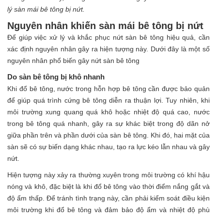
lý sàn mái bê tông bị nứt.
Nguyên nhân khiến sàn mái bê tông bị nứt
Để giúp việc xử lý và khắc phục nứt sàn bê tông hiệu quả, cần
xác định nguyên nhân gây ra hiện tượng này. Dưới đây là một số
nguyên nhân phổ biến gây nứt sàn bê tông
Do sàn bê tông bị khô nhanh
Khi đổ bê tông, nước trong hỗn hợp bê tông cần được bảo quản
để giúp quá trình cứng bê tông diễn ra thuận lợi. Tuy nhiên, khi
môi trường xung quang quá khô hoặc nhiệt độ quá cao, nước
trong bê tông quá nhanh, gây ra sự khác biệt trong độ dãn nở
giữa phần trên và phần dưới của sàn bê tông. Khi đó, hai mặt của
sàn sẽ có sự biến dạng khác nhau, tạo ra lực kéo lẫn nhau và gây
nứt.
Hiện tượng này xảy ra thường xuyên trong môi trường có khí hậu
nóng và khô, đặc biệt là khi đổ bê tông vào thời điểm nắng gắt và
độ ẩm thấp. Để tránh tình trạng này, cần phải kiểm soát điều kiện
môi trường khi đổ bê tông và đảm bảo độ ẩm và nhiệt độ phù