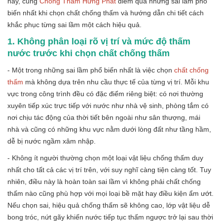
này, cùng
Chống Thấm Hưng Phát
điểm qua những sai lầm phổ
biến nhất khi chọn chất chống thấm và hướng dẫn chi tiết cách
khắc phục từng sai lầm một cách hiệu quả.
1. Không phân loại rõ vị trí và mức độ thấm
nước trước khi chọn chất chống thấm
- Một trong những sai lầm phổ biến nhất là việc chọn
chất chống
thấm
mà không dựa trên nhu cầu thực tế của từng vị trí. Mỗi khu
vực trong công trình đều có đặc điểm riêng biệt: có nơi thường
xuyên tiếp xúc trực tiếp với nước như nhà vệ sinh, phòng tắm có
nơi chịu tác động của thời tiết bên ngoài như sân thượng, mái
nhà và cũng có những khu vực nằm dưới lòng đất như tầng hầm,
dễ bị nước ngầm xâm nhập.
- Không ít người thường chọn một loại vật liệu chống thấm duy
nhất cho tất cả các vị trí trên, với suy nghĩ càng tiện càng tốt. Tuy
nhiên, điều này là hoàn toàn sai lầm vì không phải chất chống
thấm nào cũng phù hợp với mọi loại bề mặt hay điều kiện ẩm ướt.
Nếu chọn sai, hiệu quả chống thấm sẽ không cao, lớp vật liệu dễ
bong tróc, nứt gãy khiến nước tiếp tục thấm ngược trở lại sau thời