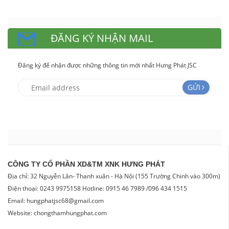
ĐĂNG KÝ NHẬN MAIL
Đăng ký để nhận được những thông tin mới nhất Hưng Phát JSC
GỬI
CÔNG TY CỔ PHẦN XD&TM XNK HƯNG PHÁT
Địa chỉ: 32 Nguyễn Lân- Thanh xuân - Hà Nội (155 Trường Chinh vào 300m)
Điện thoại: 0243 9975158 Hotline: 0915 46 7989 /096 434 1515
Email: hungphatjsc68@gmail.com
Website: chongthamhungphat.com