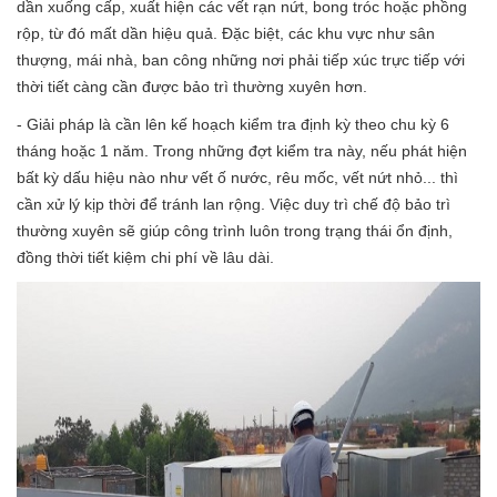
dần xuống cấp, xuất hiện các vết rạn nứt, bong tróc hoặc phồng
rộp, từ đó mất dần hiệu quả. Đặc biệt, các khu vực như sân
thượng, mái nhà, ban công những nơi phải tiếp xúc trực tiếp với
thời tiết càng cần được bảo trì thường xuyên hơn.
- Giải pháp là cần lên kế hoạch kiểm tra định kỳ theo chu kỳ 6
tháng hoặc 1 năm. Trong những đợt kiểm tra này, nếu phát hiện
bất kỳ dấu hiệu nào như vết ố nước, rêu mốc, vết nứt nhỏ... thì
cần xử lý kịp thời để tránh lan rộng. Việc duy trì chế độ bảo trì
thường xuyên sẽ giúp công trình luôn trong trạng thái ổn định,
đồng thời tiết kiệm chi phí về lâu dài.