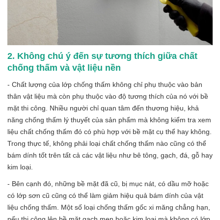
2. Không chú ý đến sự tương thích giữa chất
chống thấm và vật liệu nền
- Chất lượng của lớp chống thấm không chỉ phụ thuộc vào bản
thân vật liệu mà còn phụ thuộc vào độ tương thích của nó với bề
mặt thi công. Nhiều người chỉ quan tâm đến thương hiệu, khả
năng chống thấm lý thuyết của sản phẩm mà không kiểm tra xem
liệu chất chống thấm đó có phù hợp với bề mặt cụ thể hay không.
Trong thực tế, không phải loại chất chống thấm nào cũng có thể
bám dính tốt trên tất cả các vật liệu như bê tông, gạch, đá, gỗ hay
kim loại.
- Bên cạnh đó, những bề mặt đã cũ, bị mục nát, có dầu mỡ hoặc
có lớp sơn cũ cũng có thể làm giảm hiệu quả bám dính của vật
liệu chống thấm. Một số loại chống thấm gốc xi măng chẳng hạn,
nếu thi công lên bề mặt gạch men hoặc kim loại mà không có lớp