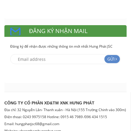
ĐĂNG KÝ NHẬN MAIL
Đăng ký để nhận được những thông tin mới nhất Hưng Phát JSC
GỬI
CÔNG TY CỔ PHẦN XD&TM XNK HƯNG PHÁT
Địa chỉ: 32 Nguyễn Lân- Thanh xuân - Hà Nội (155 Trường Chinh vào 300m)
Điện thoại: 0243 9975158 Hotline: 0915 46 7989 /096 434 1515
Email: hungphatjsc68@gmail.com
Website: chongthamhungphat.com