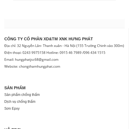
CÔNG TY CỔ PHẦN XD&TM XNK HƯNG PHÁT
Địa chỉ: 32 Nguyễn Lân- Thanh xuân - Hà Nội (155 Trường Chinh vào 300m)
Điện thoại: 0243 9975158 Hotline: 0915 46 7989 /096 434 1515
Email: hungphatjsc68@gmail.com
Website: chongthamhungphat.com
SẢN PHẨM
Sản phẩm chống thấm
Dịch vụ chống thấm
Sơn Epxy