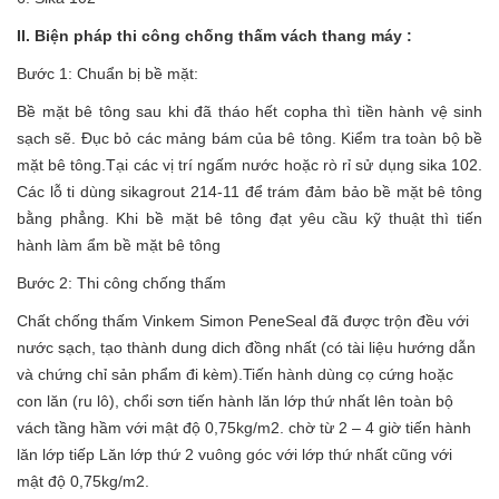
II. Biện pháp thi công chống thấm vách thang máy :
Bước 1: Chuẩn bị bề mặt:
Bề mặt bê tông sau khi đã tháo hết copha thì tiền hành vệ sinh
sạch sẽ. Đục bỏ các mảng bám của bê tông. Kiểm tra toàn bộ bề
mặt bê tông.Tại các vị trí ngấm nước hoặc rò rỉ sử dụng sika 102.
Các lỗ ti dùng sikagrout 214-11 để trám đảm bảo bề mặt bê tông
bằng phẳng. Khi bề mặt bê tông đạt yêu cầu kỹ thuật thì tiến
hành làm ẩm bề mặt bê tông
Bước 2: Thi công chống thấm
Chất chống thấm Vinkem Simon PeneSeal đã được trộn đều với
nước sạch, tạo thành dung dich đồng nhất (có tài liệu hướng dẫn
và chứng chỉ sản phẩm đi kèm).Tiến hành dùng cọ cứng hoặc
con lăn (ru lô), chổi sơn tiến hành lăn lớp thứ nhất lên toàn bộ
vách tầng hầm với mật độ 0,75kg/m2. chờ từ 2 – 4 giờ tiến hành
lăn lớp tiếp Lăn lớp thứ 2 vuông góc với lớp thứ nhất cũng với
mật độ 0,75kg/m2.