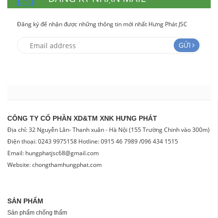
Đăng ký để nhận được những thông tin mới nhất Hưng Phát JSC
GỬI
CÔNG TY CỔ PHẦN XD&TM XNK HƯNG PHÁT
Địa chỉ: 32 Nguyễn Lân- Thanh xuân - Hà Nội (155 Trường Chinh vào 300m)
Điện thoại: 0243 9975158 Hotline: 0915 46 7989 /096 434 1515
Email: hungphatjsc68@gmail.com
Website: chongthamhungphat.com
SẢN PHẨM
Sản phẩm chống thấm