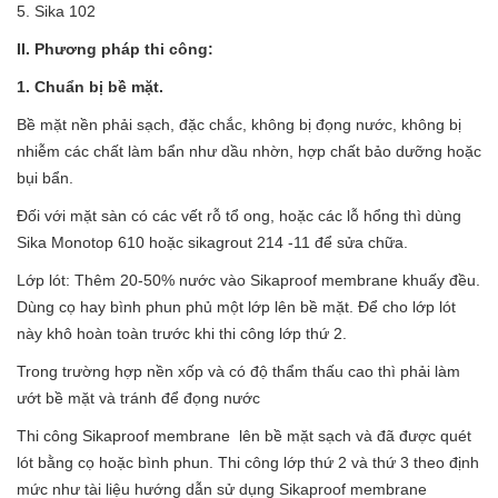
5. Sika 102
I
I
.
Phương pháp thi công
:
1. Chuẩn bị bề mặt.
Bề mặt nền phải sạch, đặc chắc, không bị đọng nước, không bị
nhiễm các chất làm bẩn như dầu nhờn, hợp chất bảo dưỡng hoặc
bụi bẩn.
Đối với mặt sàn có các vết rỗ tổ ong, hoặc các lỗ hổng thì dùng
Sika Monotop 610 hoặc sikagrout 214 -11 để sửa chữa.
Lớp lót: Thêm 20-50% nước vào Sikaproof membrane khuấy đều.
Dùng cọ hay bình phun phủ một lớp lên bề mặt. Để cho lớp lót
này khô hoàn toàn trước khi thi công lớp thứ 2.
Trong trường hợp nền xốp và có độ thẩm thấu cao thì phải làm
ướt bề mặt và tránh để đọng nước
Thi công Sikaproof membrane lên bề mặt sạch và đã được quét
lót bằng cọ hoặc bình phun. Thi công lớp thứ 2 và thứ 3 theo định
mức như tài liệu hướng dẫn sử dụng Sikaproof membrane