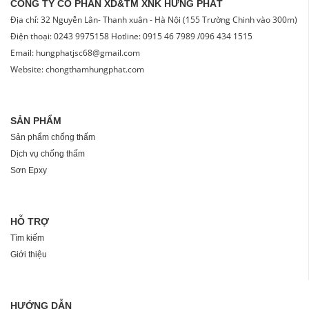
CÔNG TY CỔ PHẦN XD&TM XNK HƯNG PHÁT
Địa chỉ: 32 Nguyễn Lân- Thanh xuân - Hà Nội (155 Trường Chinh vào 300m)
Điện thoại: 0243 9975158 Hotline: 0915 46 7989 /096 434 1515
Email: hungphatjsc68@gmail.com
Website: chongthamhungphat.com
SẢN PHẨM
Sản phẩm chống thấm
Dịch vụ chống thấm
Sơn Epxy
HỖ TRỢ
Tìm kiếm
Giới thiệu
HƯỚNG DẪN