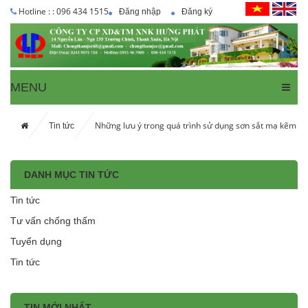
Hotline : : 096 434 1515
Đăng nhập
Đăng ký
MENU
Những lưu ý trong quá trình sử dụng sơn sắt mạ kẽm
Tin tức
DANH MỤC TIN TỨC
Tin tức
Tư vấn chống thấm
Tuyển dụng
Tin tức
TIN MỚI NHẤT