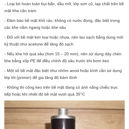
- Loại bỏ hoàn toàn bụi bẩn, dầu mỡ, lớp sơn cũ, tạp chất trên bề
mặt khe cần trám
- Đảm bảo bề mặt khô ráo, không có nước đọng, đặc biệt trong
các khe nằm ngang hoặc khe sâu
- Đối với bề mặt kim loại hoặc nhựa, nên lau sạch bằng dung môi
kỹ thuật như acetone để tăng độ sạch
- Nếu khe hở quá sâu (hơn 15 – 20 mm), nên sử dụng dây chèn
khe bằng xốp PE để điều chỉnh độ sâu trước khi bơm keo
- Một số bề mặt đặc biệt như nhôm anod hoặc kính cần sử dụng
lớp lót (primer) để gia tăng độ bám dính
- Không thi công keo trên bề mặt đang có ánh nắng chiếu trực
tiếp hoặc khi nhiệt độ bề mặt vượt quá 35°C