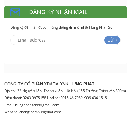
ĐĂNG KÝ NHẬN MAIL
Đăng ký để nhận được những thông tin mới nhất Hưng Phát JSC
GỬI
CÔNG TY CỔ PHẦN XD&TM XNK HƯNG PHÁT
Địa chỉ: 32 Nguyễn Lân- Thanh xuân - Hà Nội (155 Trường Chinh vào 300m)
Điện thoại: 0243 9975158 Hotline: 0915 46 7989 /096 434 1515
Email: hungphatjsc68@gmail.com
Website: chongthamhungphat.com