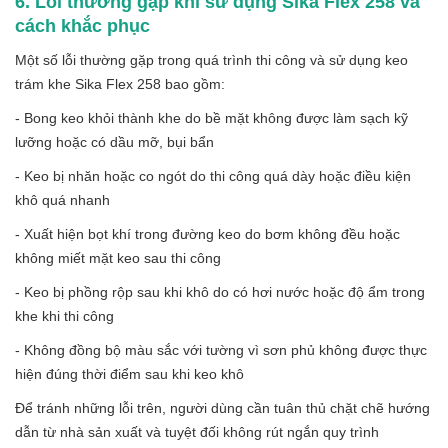
6. Lỗi thường gặp khi sử dụng Sika Flex 258 và
cách khắc phục
Một số lỗi thường gặp trong quá trình thi công và sử dụng keo
trám khe Sika Flex 258 bao gồm:
- Bong keo khỏi thành khe do bề mặt không được làm sạch kỹ
lưỡng hoặc có dầu mỡ, bụi bẩn
- Keo bị nhăn hoặc co ngót do thi công quá dày hoặc điều kiện
khô quá nhanh
- Xuất hiện bọt khí trong đường keo do bơm không đều hoặc
không miết mặt keo sau thi công
- Keo bị phồng rộp sau khi khô do có hơi nước hoặc độ ẩm trong
khe khi thi công
- Không đồng bộ màu sắc với tường vì sơn phủ không được thực
hiện đúng thời điểm sau khi keo khô
Để tránh những lỗi trên, người dùng cần tuân thủ chặt chẽ hướng
dẫn từ nhà sản xuất và tuyệt đối không rút ngắn quy trình