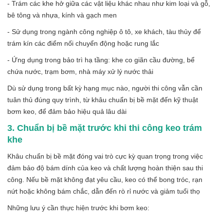
- Trám các khe hở giữa các vật liệu khác nhau như kim loại và gỗ,
bê tông và nhựa, kính và gạch men
- Sử dụng trong ngành công nghiệp ô tô, xe khách, tàu thủy để
trám kín các điểm nối chuyển động hoặc rung lắc
- Ứng dụng trong bảo trì hạ tầng: khe co giãn cầu đường, bể
chứa nước, trạm bơm, nhà máy xử lý nước thải
Dù sử dụng trong bất kỳ hạng mục nào, người thi công vẫn cần
tuân thủ đúng quy trình, từ khâu chuẩn bị bề mặt đến kỹ thuật
bơm keo, để đảm bảo hiệu quả lâu dài
3. Chuẩn bị bề mặt trước khi thi công keo trám
khe
Khâu chuẩn bị bề mặt đóng vai trò cực kỳ quan trọng trong việc
đảm bảo độ bám dính của keo và chất lượng hoàn thiện sau thi
công. Nếu bề mặt không đạt yêu cầu, keo có thể bong tróc, rạn
nứt hoặc không bám chắc, dẫn đến rò rỉ nước và giảm tuổi thọ
Những lưu ý cần thực hiện trước khi bơm keo: