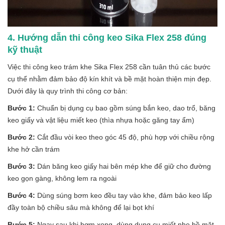
4. Hướng dẫn thi công keo Sika Flex 258 đúng
kỹ thuật
Việc thi công keo trám khe Sika Flex 258 cần tuân thủ các bước
cụ thể nhằm đảm bảo độ kín khít và bề mặt hoàn thiện mịn đẹp.
Dưới đây là quy trình thi công cơ bản:
Bước 1:
Chuẩn bị dụng cụ bao gồm súng bắn keo, dao trổ, băng
keo giấy và vật liệu miết keo (thìa nhựa hoặc găng tay ẩm)
Bước 2:
Cắt đầu vòi keo theo góc 45 độ, phù hợp với chiều rộng
khe hở cần trám
Bước 3:
Dán băng keo giấy hai bên mép khe để giữ cho đường
keo gọn gàng, không lem ra ngoài
Bước 4:
Dùng súng bơm keo đều tay vào khe, đảm bảo keo lấp
đầy toàn bộ chiều sâu mà không để lại bọt khí
Bước 5:
Ngay sau khi bơm xong, dùng dụng cụ miết nhẹ bề mặt