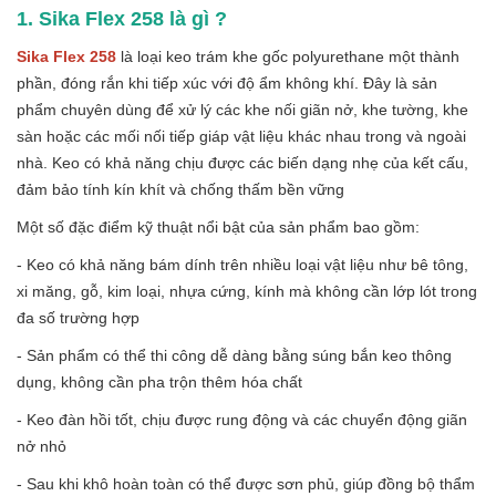
1. Sika Flex 258 là gì ?
Sika Flex 258
là loại keo trám khe gốc polyurethane một thành
phần, đóng rắn khi tiếp xúc với độ ẩm không khí. Đây là sản
phẩm chuyên dùng để xử lý các khe nối giãn nở, khe tường, khe
sàn hoặc các mối nối tiếp giáp vật liệu khác nhau trong và ngoài
nhà. Keo có khả năng chịu được các biến dạng nhẹ của kết cấu,
đảm bảo tính kín khít và chống thấm bền vững
Một số đặc điểm kỹ thuật nổi bật của sản phẩm bao gồm:
- Keo có khả năng bám dính trên nhiều loại vật liệu như bê tông,
xi măng, gỗ, kim loại, nhựa cứng, kính mà không cần lớp lót trong
đa số trường hợp
- Sản phẩm có thể thi công dễ dàng bằng súng bắn keo thông
dụng, không cần pha trộn thêm hóa chất
- Keo đàn hồi tốt, chịu được rung động và các chuyển động giãn
nở nhỏ
- Sau khi khô hoàn toàn có thể được sơn phủ, giúp đồng bộ thẩm