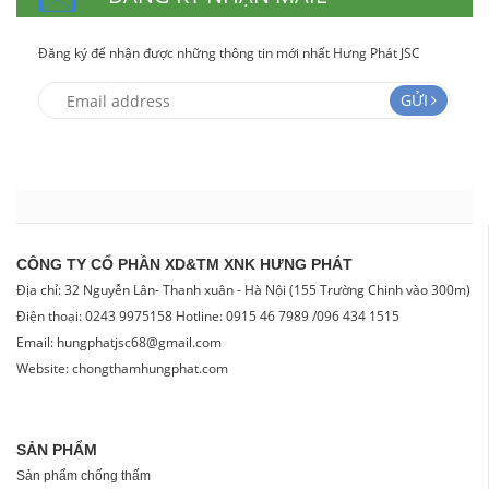
Đăng ký để nhận được những thông tin mới nhất Hưng Phát JSC
GỬI
CÔNG TY CỔ PHẦN XD&TM XNK HƯNG PHÁT
Địa chỉ: 32 Nguyễn Lân- Thanh xuân - Hà Nội (155 Trường Chinh vào 300m)
Điện thoại: 0243 9975158 Hotline: 0915 46 7989 /096 434 1515
Email: hungphatjsc68@gmail.com
Website: chongthamhungphat.com
SẢN PHẨM
Sản phẩm chống thấm