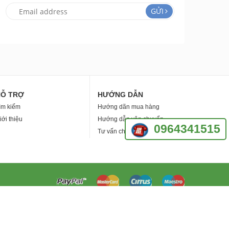
GỬI
HỖ TRỢ
HƯỚNG DẪN
ìm kiếm
Hướng dãn mua hàng
iới thiệu
Hướng dẫn vận chuyển
0964341515
Tư vấn chống thấm