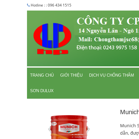
Hotline : : 096 434 1515
TRANG CHỦ
GIỚI THIỆU
DỊCH VỤ CHỐNG THẤM
SƠN DULUX
Munic
Munich S
dẫn, đượ