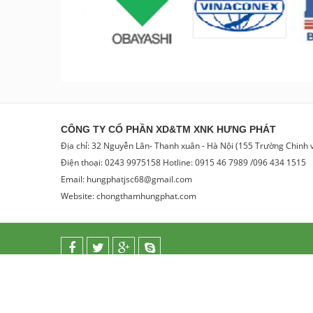
CÔNG TY CỔ PHẦN XD&TM XNK HƯNG PHÁT
Địa chỉ: 32 Nguyễn Lân- Thanh xuân - Hà Nội (155 Trường Chinh
Điện thoại: 0243 9975158 Hotline: 0915 46 7989 /096 434 1515
Email: hungphatjsc68@gmail.com
Website: chongthamhungphat.com
© - Cung cấp bởi
Sapo