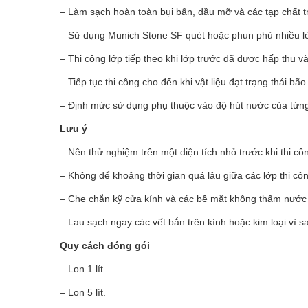
– Làm sạch hoàn toàn bụi bẩn, dầu mỡ và các tạp chất t
– Sử dụng Munich Stone SF quét hoặc phun phủ nhiều l
– Thi công lớp tiếp theo khi lớp trước đã được hấp thụ 
– Tiếp tục thi công cho đến khi vật liệu đạt trạng thái bão
– Định mức sử dụng phụ thuộc vào độ hút nước của từng lo
Lưu ý
– Nên thử nghiệm trên một diện tích nhỏ trước khi thi cô
– Không để khoảng thời gian quá lâu giữa các lớp thi cô
– Che chắn kỹ cửa kính và các bề mặt không thấm nước t
– Lau sạch ngay các vết bắn trên kính hoặc kim loại vì s
Quy cách đóng gói
– Lon 1 lít.
– Lon 5 lít.