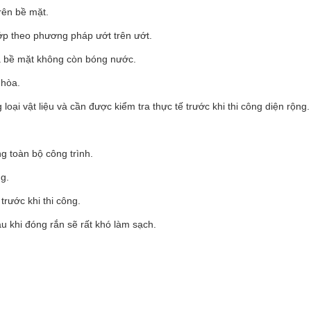
rên bề mặt.
ớp theo phương pháp ướt trên ướt.
và bề mặt không còn bóng nước.
 hòa.
ại vật liệu và cần được kiểm tra thực tế trước khi thi công diện rộng.
ng toàn bộ công trình.
ng.
rước khi thi công.
au khi đóng rắn sẽ rất khó làm sạch.