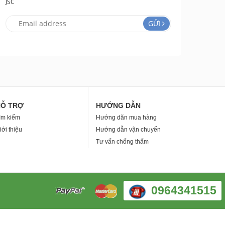
JSC
GỬI
HỖ TRỢ
HƯỚNG DẪN
ìm kiếm
Hướng dãn mua hàng
iới thiệu
Hướng dẫn vận chuyển
Tư vấn chống thấm
0964341515