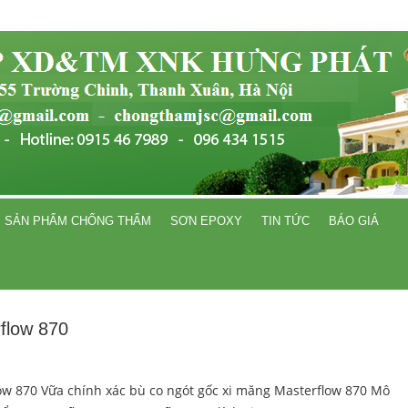
SẢN PHẨM CHỐNG THẤM
SƠN EPOXY
TIN TỨC
BÁO GIÁ
flow 870
ow 870 Vữa chính xác bù co ngót gốc xi măng Masterflow 870 Mô