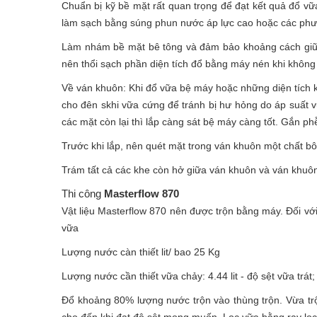
Chuẩn bị kỹ bề mặt rất quan trọng để đạt kết quả đổ v
làm sạch bằng súng phun nước áp lực cao hoặc các ph
Làm nhám bề mặt bê tông và đảm bảo khoảng cách giữa 
nên thổi sạch phần diện tích đổ bằng máy nén khi không
Về ván khuôn: Khi đổ vữa bệ máy hoặc những diện tích k
cho đên skhi vữa cứng để tránh bị hư hỏng do áp suất 
các mặt còn lại thì lắp càng sát bệ máy càng tốt. Gắn 
Trước khi lắp, nên quét mặt trong ván khuôn một chất b
Trám tất cả các khe còn hở giữa ván khuôn và ván khuô
Thi công
Masterflow 870
Vật liệu Masterflow 870 nên được trộn bằng máy. Đối vớ
vữa
Lượng nước càn thiết lit/ bao 25 Kg
Lượng nước cần thiết vữa chảy: 4.44 lit - độ sệt vữa trát; 
Đổ khoảng 80% lượng nước trộn vào thùng trộn. Vừa trộ
cho đến khi đạt độ sệt mong muốn. Lọc vữa bằng ray lọc