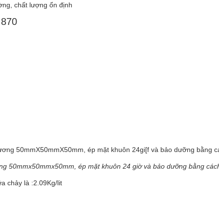
ường, chất lượng ổn định
 870
 phương 50mmX50mmX50mm, ép mặt khuôn 24gi[f và bảo dưỡng bằng c
hương 50mmx50mmx50mm, ép mặt khuôn 24 giờ và bảo dưỡng bằng các
 chảy là :2.09Kg/lit