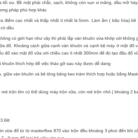
ữa tối ưu. Bề mặt phải chắc, sạch, không còn vụn xi măng, dầu mỡ hày
ương pháp phù hợp khác
điểm cao nhất và thấp nhất ít nhất là 5mm. Làm ẩm ( bão hòa) bề 
 có dầu
hông có giới hạn như vậy thì phải lắp ván khuôn vừa khớp với không 
vữa đổ. Khoảng cách giữa cạnh ván khuôn và cạnh bệ máy ở mặt đổ vữ
phễu đổ vào mặt đổ vữa với chiều cao ít nhất 300mm để đủ tạo đầu đổ
ôi khuôn thích hớp để việc tháo gỡ sau này được dễ dang
n, giữa ván khuôn và bê tông băng keo trám thích hợp hoặc bằng Mast
i mẻ trộn lớn có thể dùng máy trộn vữa, còn mẻ trộn nhỏ ( khoảng 2 b
3.6lit
n vừa đổ từ từ masterflow 870 vào trộn đều khoảng 3 phut đến khi cô
 7 - 9 mm để loại bỏ vữa vón cục