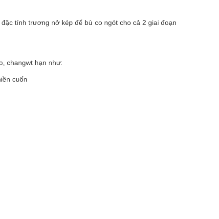
à đặc tính trương nở kép để bù co ngót cho cả 2 giai đoạn
o, changwt hạn như:
hiền cuốn