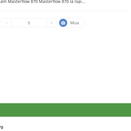
ẩm Masterflow 870 Masterflow 870 là loại...
Mua
70