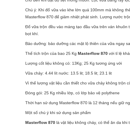
Chú ý: Khi đổ vữa vào khe lớn quá 100mm mà không thể 
Masterflow 870 để giảm nhiệt phát sinh. Lượng nước trộ
Đổ vữa trộn đều vào máng tạo đầu vữa trên ván khuôn tr
bọt khí.
Bảo dưỡng: bảo dưỡng các mặt lộ thiên của vữa ngay sa
Thể tích trộn của bao 25 Kg
Masterflow 870
với tỉ lệ kh
Lượng cốt liệu không có: 13Kg; 25 Kg tương ứng với
Vữa chảy: 4.44 lít nước: 13.5 lit; 18.5 lit; 23.1 lit
Vì thế lượng vật liệu cần thiết cho vữa chảy không trộn 
Đóng gói: 25 Kg nhiều lớp, có lớp bảo vệ polythene
Thời hạn sử dụng Masterflow 870 là 12 tháng nếu giữ ng
Một số chú ý khi sử dụng sản phẩm
Masterflow 870
là vật liệu không cháy, có thể ăn da khi