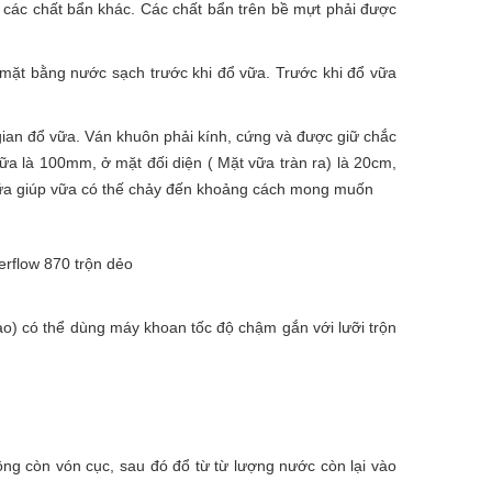
 các chất bẩn khác. Các chất bẩn trên bề mựt phải được
mặt bằng nước sạch trước khi đổ vữa. Trước khi đổ vữa
gian đổ vữa. Ván khuôn phải kính, cứng và được giữ chắc
a là 100mm, ở mặt đối diện ( Mặt vữa tràn ra) là 20cm,
 vữa giúp vữa có thế chảy đến khoảng cách mong muốn
erflow 870 trộn dẻo
ao) có thể dùng máy khoan tốc độ chậm gắn với lưỡi trộn
ng còn vón cục, sau đó đổ từ từ lượng nước còn lại vào