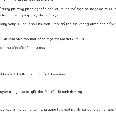
dùng phương pháp đặt sẵn cốt liệu thì có thể trộn sỏi hoặc đá mi<12m
n trong trường hợp này không thay đổi
ong vòng 15 phút sau khi trộn. Phải đổ liên tục không dừng cho đến k
u khi vữa vừa ráo mặt bằng một lớp Masterkure 181
ác nhau của cốt liệu như sau:
cốt liệu là 18.5 Kg/m2 cho mỗi 10mm dày
uyên trong bao bì, giữ khô ở nhiệt độ bình thương
 tiếp xúc vì thế cần phải mang găng tay, mặt nạ khi sử dụng sản phẩm, 