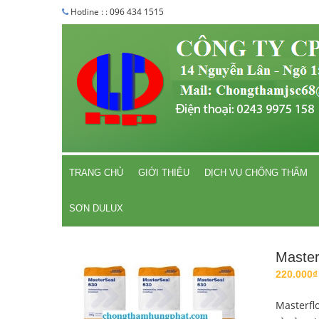
Hotline : : 096 434 1515
TRANG CHỦ
GIỚI THIỆU
DỊCH VỤ CHỐNG THẤM
SƠN DULUX
Master
220.000₫
Masterfl