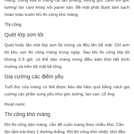
màng. Dùng vữa xi măng cát tạo phẳng, vuông góc cạnh với góc
tường/ lan can/ khớp nối panel sàn. Bề mặt phải được làm sạch
hoàn toàn trước khi thi công khò màng.
Thi công
Quét lớp sơn lót
Quét hoặc lăn một lớp sơn lót mỏng và đều lên bề mặt. Chỉ sơn
lót khu vực thi công màng trong ngày. Sau khi thi công lớp lót
khóng 2-3 giờ, có thể dán màng trong điều kiện thời tiết bình
trường và trên bề mặt bê tông
Gia cường các điểm yếu
Tuổi thọ của màng có thể được kéo dài hiệu quả bằng cách gia
cường các phần xung yếu như góc tường, lan can, cổ ống
thoát nước
Thi công khò màng
Khi thi công dán màng, cần để cuộn màng theo chiều khò. Cần
lăn tấm trải theo 1 đường thẳng. Khi thi công khò nhiệt, khò đều