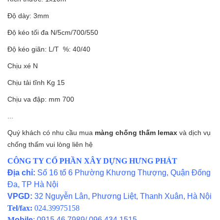
Độ dày: 3mm
Độ kéo tối đa N/5cm/700/550
Độ kéo giãn: L/T %: 40/40
Chịu xé N
Chịu tải tĩnh Kg 15
Chịu va đập: mm 700
...
Quý khách có nhu cầu mua
màng chống thấm lemax
và
dịch vụ
chống thấm
vui lòng liên hệ
CÔNG TY CỔ PHẦN XÂY DỰNG HƯNG PHÁT
Địa chỉ:
Số 16 tổ 6 Phường Khương Thượng, Quận Đống
Đa, TP Hà Nội
VPGD:
32 Nguyễn Lân, Phương Liệt, Thanh Xuân, Hà Nội
Tel/fax:
024.39975158
M
obile
: 0915 46 7989/ 096 434 1515