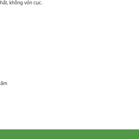
hất, không vón cục.
hẩm