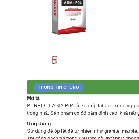
THÔNG TIN CHUNG
Mô tả
PERFECT ASIA P04 là keo ốp lát gốc xi măng polym
trong nhà. Sản phẩm có độ bám dính cao, khả năng 
Ứng dụng
Sử dụng để ốp lát đá tự nhiên như granite, marble, đ
Thi công gạch/đá trong khu vực nội thất như phòng