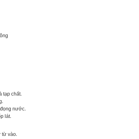
công
 tạp chất.
g.
 đọng nước.
 lát.
 từ vào.