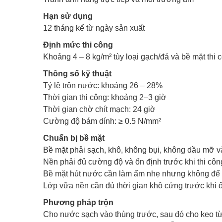
Hạn sử dụng
12 tháng kể từ ngày sản xuất
Định mức thi công
Khoảng 4 – 8 kg/m² tùy loại gạch/đá và bề mặt thi 
Thông số kỹ thuật
Tỷ lệ trộn nước: khoảng 26 – 28%
Thời gian thi công: khoảng 2–3 giờ
Thời gian chờ chít mạch: 24 giờ
Cường độ bám dính: ≥ 0.5 N/mm²
Chuẩn bị bề mặt
Bề mặt phải sạch, khô, không bụi, không dầu mỡ và
Nền phải đủ cường độ và ổn định trước khi thi côn
Bề mặt hút nước cần làm ẩm nhẹ nhưng không để
Lớp vữa nền cần đủ thời gian khô cứng trước khi ốp
Phương pháp trộn
Cho nước sạch vào thùng trước, sau đó cho keo từ