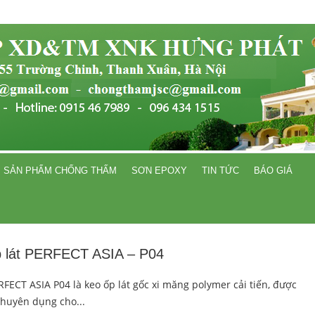
SẢN PHẨM CHỐNG THẤM
SƠN EPOXY
TIN TỨC
BÁO GIÁ
 lát PERFECT ASIA – P04
RFECT ASIA P04 là keo ốp lát gốc xi măng polymer cải tiến, được
chuyên dụng cho...