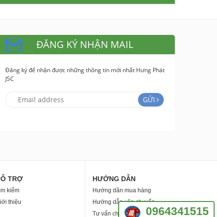
ĐĂNG KÝ NHẬN MAIL
Đăng ký để nhận được những thông tin mới nhất Hưng Phát
JSC
GỬI
HỖ TRỢ
HƯỚNG DẪN
ìm kiếm
Hướng dãn mua hàng
iới thiệu
Hướng dẫn vận chuyển
0964341515
Tư vấn chống thấm