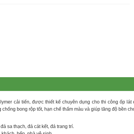
er cải tiến, được thiết kế chuyên dụng cho thi công ốp lát đ
chống bong rộp tốt, hạn chế thấm màu và giúp tăng độ bền cho b
á sa thạch, đá cát kết, đá trang trí.
 khách, bếp, nhà vệ sinh.