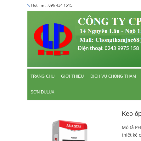
Hotline : : 096 434 1515
TRANG CHỦ
GIỚI THIỆU
DỊCH VỤ CHỐNG THẤM
SƠN DULUX
Keo ốp
Mô tả PE
thiết kế 