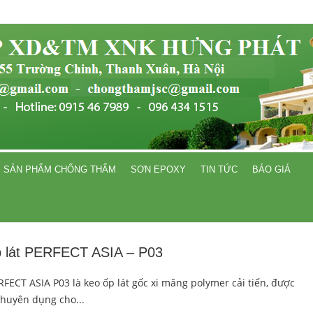
SẢN PHẨM CHỐNG THẤM
SƠN EPOXY
TIN TỨC
BÁO GIÁ
 lát PERFECT ASIA – P03
RFECT ASIA P03 là keo ốp lát gốc xi măng polymer cải tiến, được
chuyên dụng cho...