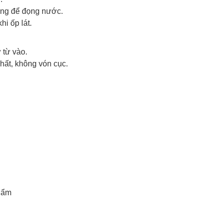
ng để đọng nước.
i ốp lát.
 từ vào.
hất, không vón cục.
hẩm