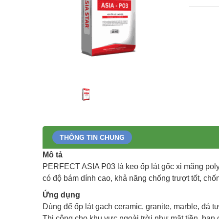
THÔNG TIN CHUNG
Mô tả
PERFECT ASIA P03 là keo ốp lát gốc xi măng polym
có độ bám dính cao, khả năng chống trượt tốt, chốn
Ứng dụng
Dùng để ốp lát gạch ceramic, granite, marble, đá tự 
Thi công cho khu vực ngoài trời như mặt tiền, ban