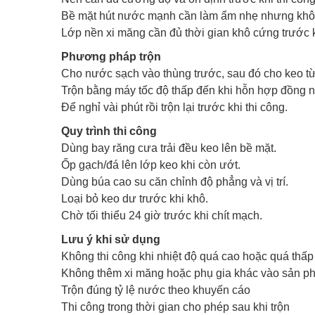
Bề mặt hút nước mạnh cần làm ẩm nhẹ nhưng khô
Lớp nền xi măng cần đủ thời gian khô cứng trước kh
Phương pháp trộn
Cho nước sạch vào thùng trước, sau đó cho keo từ
Trộn bằng máy tốc độ thấp đến khi hỗn hợp đồng n
Để nghỉ vài phút rồi trộn lại trước khi thi công.
Quy trình thi công
Dùng bay răng cưa trải đều keo lên bề mặt.
Ốp gạch/đá lên lớp keo khi còn ướt.
Dùng búa cao su căn chỉnh độ phẳng và vị trí.
Loại bỏ keo dư trước khi khô.
Chờ tối thiểu 24 giờ trước khi chít mạch.
Lưu ý khi sử dụng
Không thi công khi nhiệt độ quá cao hoặc quá thấp
Không thêm xi măng hoặc phụ gia khác vào sản p
Trộn đúng tỷ lệ nước theo khuyến cáo
Thi công trong thời gian cho phép sau khi trộn