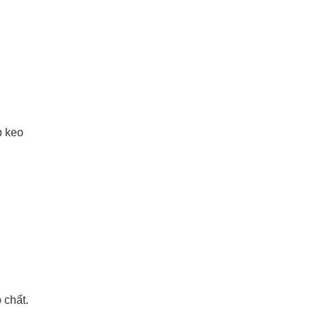
p keo
 chất.
.