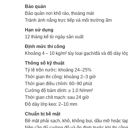
Bảo quản
Bảo quản nơi khô ráo, thoáng mát
Tránh ánh nắng trực tiếp và môi trường ẩm
Hạn sử dụng
12 tháng kể từ ngày sản xuất
Định mức thi công
Khoảng 4 – 10 kg/m² tùy loại gạch/đá và độ dày lớ
Thông số kỹ thuật
Tỷ lệ trộn nước: khoảng 24–25%
Thời gian thi công: khoảng 2–3 giờ
Thời gian điều chỉnh: 60–90 phút
Cường độ bám dính: ≥ 1.0 N/mm²
Thời gian chít mạch: sau 24 giờ
Độ dày lớp keo: 2–10 mm
Chuẩn bị bề mặt
Bề mặt phải sạch, khô, không bụi, dầu mỡ hoặc tạp
Nền cần đủ cường độ và ổn định trước khi thi công