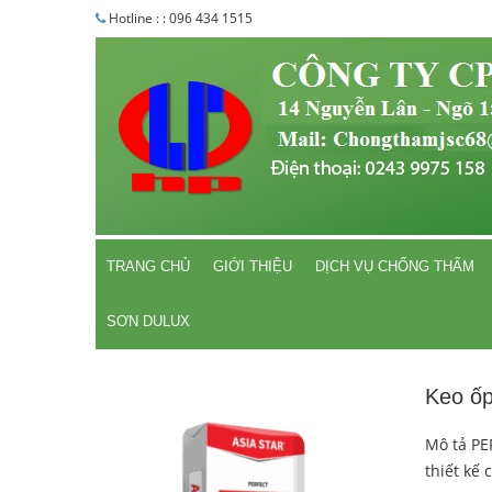
Hotline : : 096 434 1515
TRANG CHỦ
GIỚI THIỆU
DỊCH VỤ CHỐNG THẤM
SƠN DULUX
Keo ốp
Mô tả PE
thiết kế 