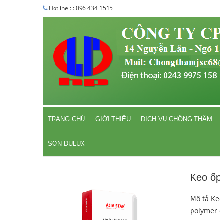
Hotline : : 096 434 1515
TRANG CHỦ
GIỚI THIỆU
DỊCH VỤ CHỐNG THẤM
SƠN DULUX
Keo ố
Mô tả Ke
polymer đ