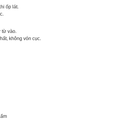
i ốp lát.
c.
 từ vào.
hất, không vón cục.
hẩm