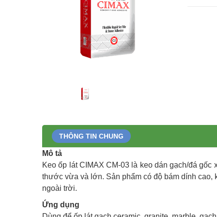
THÔNG TIN CHUNG
Mô tả
Keo ốp lát CIMAX CM-03 là keo dán gạch/đá gốc xi 
thước vừa và lớn. Sản phẩm có độ bám dính cao, kh
ngoài trời.
Ứng dụng
Dùng để ốp lát gạch ceramic, granite, marble, gạch