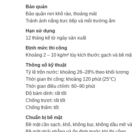
Bảo quản
Bảo quản nơi khô ráo, thoáng mát
Tránh ánh nắng trực tiếp và môi trường ẩm
Hạn sử dụng
12 tháng kể từ ngày sản xuất
Định mức thi công
Khoảng 2 – 10 kg/m² tùy kích thước gạch và bề mặt
Thông số kỹ thuật
Tỷ lệ trộn nước: khoảng 26–28% theo khối lượng
Thời gian thi công: khoảng 120 phút (25°C)
Thời gian điều chỉnh: 60–90 phút
Độ bám dính: rất tốt
Chống trượt: rất tốt
Chống thấm: tốt
Chuẩn bị bề mặt
Bề mặt cần sạch, khô, không bụi, không dầu mỡ và
Bề mặt phải phẳng và ổn định trước khi thi công.