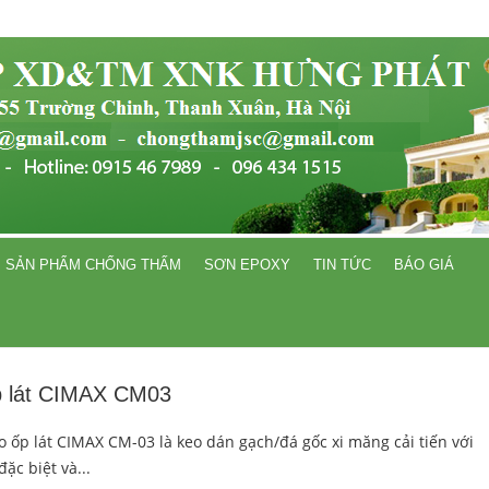
SẢN PHẨM CHỐNG THẤM
SƠN EPOXY
TIN TỨC
BÁO GIÁ
p lát CIMAX CM03
o ốp lát CIMAX CM-03 là keo dán gạch/đá gốc xi măng cải tiến với
ặc biệt và...