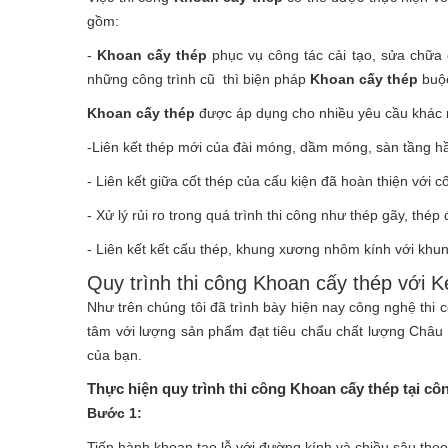
gồm:
-
Khoan cấy thép
phục vụ công tác cải tạo, sửa chữa 
những công trình cũ thì biện pháp
Khoan cấy thép
buộc
Khoan cấy thép
được áp dụng cho nhiều yêu cầu khác 
-Liên kết thép mới của đài móng, dầm móng, sàn tầng hầ
- Liên kết giữa cốt thép của cấu kiện đã hoàn thiện với c
- Xử lý rủi ro trong quá trình thi công như thép gãy, thép
- Liên kết kết cấu thép, khung xương nhôm kính với kh
Quy trình thi công Khoan cấy thép với
Như trên chúng tôi đã trình bày hiện nay công nghệ thi
tâm với lượng sản phẩm đạt tiêu chẩu chất lượng Châu Â
của bạn.
Thực hiện quy trình thi công Khoan cấy thép tại c
Bước 1:
Tiến hành khoan tạo lỗ với đường kính và chiều sâu the