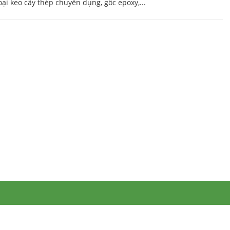
oại keo cấy thép chuyên dụng, gốc epoxy,...