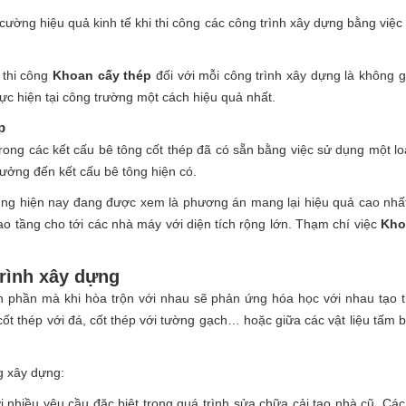
cường hiệu quả kinh tế khi thi công các công trình xây dựng bằng việc r
 thi công
Khoan cấy thép
đối với mỗi công trình xây dựng là không 
ực hiện tại công trường một cách hiệu quả nhất.
p
trong các kết cấu bê tông cốt thép đã có sẵn bằng việc sử dụng một l
ưởng đến kết cấu bê tông hiện có.
g hiện nay đang được xem là phương án mang lại hiệu quả cao nhất
o tầng cho tới các nhà máy với diện tích rộng lớn. Thạm chí việc
Kho
trình xây dựng
nh phần mà khi hòa trộn với nhau sẽ phản ứng hóa học với nhau tạo 
 cốt thép với đá, cốt thép với tường gạch… hoặc giữa các vật liệu tấm
g xây dựng:
i nhiều yêu cầu đặc biệt trong quá trình sửa chữa cải tạo nhà cũ. Cá