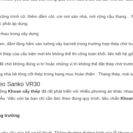
công trình cũ: thêm dầm cột, cơi nơi sàn nhà, mở rộng cầu thang...
 phải áp dụng.
nhau trong xây dựng
m, dầm tầng hầm vào tường vây barrett trong trường hợp thép chờ trướ
ốt thép của cấu kiện mới khi không thể thi công toàn khối. liên kết hệ 
 để chờ không đúng vị trí hoặc những vị trí không thể đặt thép chờ trước
ung nhà bê tông cốt thép trong hạng mục hoàn thiện : Thang thép, má
 Keo Sanko VR30
 công
Khoan cấy thép
đã rất phát triển với nhiều phương án khác nha
u. Việc còn lại bạn chỉ cần làm theo đúng quy trình, tiêu chẩn
Khoan
ông trường
o yêu cầu của hồ sơ kỹ thuật. Thông thường đường kính của lỗ khoan s