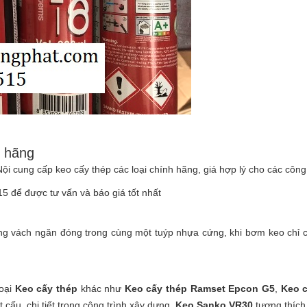
h hãng
 cung cấp keo cấy thép các loại chính hãng, giá hợp lý cho các công tr
5 để được tư vấn và báo giá tốt nhất
ụng vách ngăn đóng trong cùng một tuýp nhựa cứng, khi bơm keo chỉ c
loại
Keo cấy thép
khác như
Keo cấy thép
Ramset Epcon G5
,
Keo c
t cấu, chi tiết trong công trình xây dựng.
Keo
Sanko VR30
tương thích 