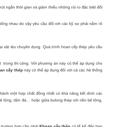
út ngắn thời gian và giảm thiểu những rủi ro đặc biệt đối
giống nhau do vậy yêu cầu đối với các kỹ sư phải nắm rõ
oại vật iệu chuyên dụng. Quá trình hoan cấy thép yêu cầu
 trong thi công. Với phương án này có thể áp dụng cho
an cấy thép
này có thể áp dụng đối với cả các hê thống
thành một hợp chất đồng nhất có khả năng kết dính các
 bê tông, tấm đá… hoặc giữa bulong thép với nền bê tông,
c trường hợp cần phải
Khoan cấy thép
có tể kể đến bao