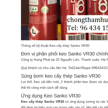
Thông số kỹ thuật Keo cấy thép Sanko VR30
Đơn vị phân phối keo Sanko VR30 chín
Công ty Hưng Phát tại 32 Nguyễn Lân, Thanh xuân, Hà Nội
Quý khách có nhu cầu liên hệ: Tel/Zalo/Skype 096434151
Súng bơm keo cấy thép Sanko VR30
Lợi thế: Keo cải tiến mới, 2 thành phần keo được sử d
thể thi công một cách dễ dàng
Ứng dụng Keo Sanko VR30
Keo cấy thép Sanko VR30
có ứng dụng tương tự các 
đối đem lại hiệu quả cao trong việc gia cố, liên kết các kế