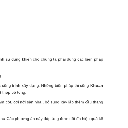
rình sử dụng khiến cho chúng ta phải dùng các biện pháp
g.
c công trình xây dựng. Những biện pháp thi công
Khoan
t thép bê tông.
ầm cột, cơi nới sàn nhà , bổ sung xây lắp thêm cầu thang
hau Các phương án này đáp ứng được tối đa hiệu quả kể