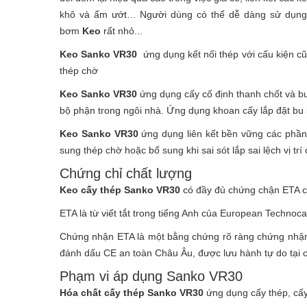
khô và ẩm ướt… Người dùng có thể dễ dàng sử dụn
bơm
Keo
rất nhỏ...
Keo
Sanko VR30
ứng dụng kết nối thép với cấu kiện cũ, 
thép chờ
Keo
Sanko VR30
ứng dụng cấy cố định thanh chốt và bu
bộ phận trong ngôi nhà. Ứng dụng khoan cấy lắp đặt bu l
Keo
Sanko VR30
ứng dụng liên kết bền vững các phần
sung thép chờ hoặc bổ sung khi sai sót lắp sai lệch vị tr
Chứng chỉ chất lượng
Keo cấy thép Sanko VR30
có đầy đủ chứng chận ETA 
ETA là từ viết tắt trong tiếng Anh của European Technoc
Chứng nhận ETA là một bằng chứng rõ ràng chứng nhận
đánh dấu CE an toàn Châu Âu, được lưu hành tự do tại 
Phạm vi áp dụng Sanko VR30
Hóa chất cấy thép
Sanko VR30
ứng dụng cấy thép, cấy 