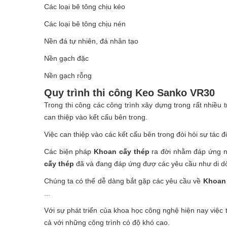
Các loại bê tông chịu kéo
Các loại bê tông chịu nén
Nền đá tự nhiên, đá nhân tạo
Nền gạch đặc
Nền gạch rỗng
Quy trình thi công
Keo
Sanko VR30
Trong thi công các công trình xây dựng trong rất nhiều
can thiệp vào kết cấu bên trong.
Việc can thiệp vào các kết cấu bên trong đòi hỏi sự tác đ
Các biện pháp
Khoan cấy thép
ra đời nhằm đáp ứng nh
cấy thép
đã và đang đáp ứng đượ các yêu cầu như di dời c
Chúng ta có thể dễ dàng bắt gặp các yêu cầu về
Khoan 
...
Với sự phát triển của khoa học công nghệ hiện nay việc 
cả với những công trình có độ khó cao.