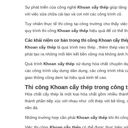
Sự phát triển của công nghệ
Khoan cấy thép
giúp tăng 
với việc sửa chữa cải tạo và cơi nới các công trình cũ.
Tuy nhiên thực tế thi công tại công trường cho thấy việc
quy trình thi công
Khoan cấy thép
hiệu quả để có thể th
Các khái niệm cơ bản trong thi công Khoan cấy thé
Khoan cấy thép
là quá trình neo thép , thêm thép vào 
phải tạo ra những mối liên kết bền vững mà không ảnh h
Quá trình
Khoan cấy thép
sử dụng hóa chất chuyên dụn
các công trình xây dựng dân dụng, câc công trình nhà ca
giao thông cũng dem lại hiệu quả kinh tế cao.
Thi công Khoan cấy thép trong công 
Hóa chất cấy thép là một loại hóa chất gồm nhiều thà
thành phần tiếp xúc với nhau như: cốt thép với bê tông,
nền đá
Những trường hợp cần phải
Khoan cấy thép
khi thi côn
Việc thi công
Khoan cấy thép
có thể được thực hiện vớ