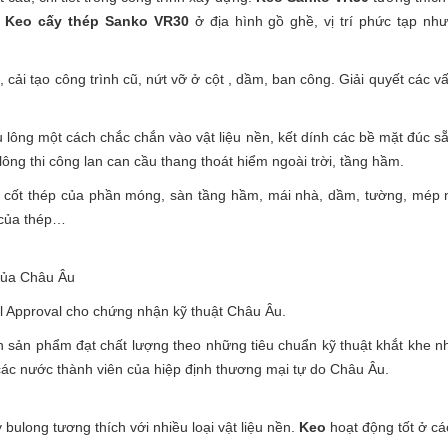
g
Keo cấy thép Sanko VR30
ở địa hình gồ ghề, vị trí phức tạp như 
cải tạo công trình cũ, nứt vỡ ở cột , dầm, ban công. Giải quyết các vấ
 lông một cách chắc chắn vào vật liệu nền, kết dính các bề mặt đúc s
ông thi công lan can cầu thang thoát hiểm ngoài trời, tầng hầm.
 cốt thép của phần móng, sàn tầng hầm, mái nhà, dầm, tường, mép n
í của thép…
của Châu Âu
al Approval cho chứng nhận kỹ thuật Châu Âu.
 sản phẩm đạt chất lượng theo những tiêu chuẩn kỹ thuật khắt khe
các nước thành viên của hiệp định thương mại tự do Châu Âu.
bulong tương thích với nhiều loại vật liệu nền.
Keo
hoạt động tốt ở các