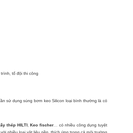
ình, tổ đội thi công
ần sử dụng súng bơm keo Silicon loại bình thường là có
ấy thép
HILTI
,
Keo fischer
… có nhiều công dụng tuyệt
với nhiều loại vật liệu nền, thích ứng trong cả môi trường