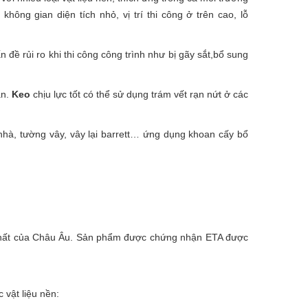
không gian diện tích nhỏ, vị trí thi công ở trên cao, lỗ
n đề rủi ro khi thi công công trình như bị gãy sắt,bổ sung
ẵn.
Keo
chịu lực tốt có thể sử dụng trám vết rạn nứt ở các
hà, tường vây, vây lại barrett… ứng dụng khoan cấy bổ
 nhất của Châu Âu. Sản phẩm được chứng nhận ETA được
 vật liệu nền: