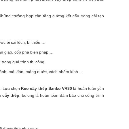
 Những trường hợp cần tăng cường kết cấu trong cải tạo
c bị sai lệch, bị thiếu …
giàn giáo, cốp pha biện pháp …
 trong quá trình thi công
i sảnh, mái đón, máng nước, vách nhôm kính …
u. Lựa chọn
Keo cấy thép Sanko VR30
là hoàn toàn yên
 cấy thép
, bulong là hoàn toàn đảm bảo cho công trình
ẽ được tính như sau: