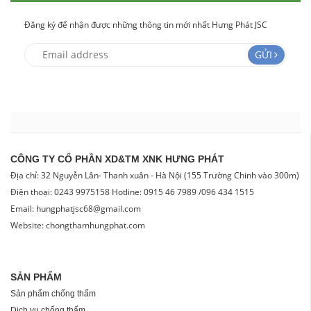
Đăng ký để nhận được những thông tin mới nhất Hưng Phát JSC
GỬI
CÔNG TY CỔ PHẦN XD&TM XNK HƯNG PHÁT
Địa chỉ: 32 Nguyễn Lân- Thanh xuân - Hà Nội (155 Trường Chinh vào 300m)
Điện thoại: 0243 9975158 Hotline: 0915 46 7989 /096 434 1515
Email: hungphatjsc68@gmail.com
Website: chongthamhungphat.com
SẢN PHẨM
Sản phẩm chống thấm
Dịch vụ chống thấm