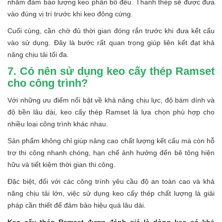
nhằm đảm bảo lượng keo phân bổ đều. Thanh thép sẽ được đưa
vào đúng vị trí trước khi keo đông cứng.
Cuối cùng, cần chờ đủ thời gian đóng rắn trước khi đưa kết cấu
vào sử dụng. Đây là bước rất quan trọng giúp liên kết đạt khả
năng chịu tải tối đa.
7. Có nên sử dụng keo cấy thép Ramset
cho công trình?
Với những ưu điểm nổi bật về khả năng chịu lực, độ bám dính và
độ bền lâu dài, keo cấy thép Ramset là lựa chọn phù hợp cho
nhiều loại công trình khác nhau.
Sản phẩm không chỉ giúp nâng cao chất lượng kết cấu mà còn hỗ
trợ thi công nhanh chóng, hạn chế ảnh hưởng đến bê tông hiện
hữu và tiết kiệm thời gian thi công.
Đặc biệt, đối với các công trình yêu cầu độ an toàn cao và khả
năng chịu tải lớn, việc sử dụng keo cấy thép chất lượng là giải
pháp cần thiết để đảm bảo hiệu quả lâu dài.
Keo cấy thép Ramset được đánh giá là dòng keo có khả