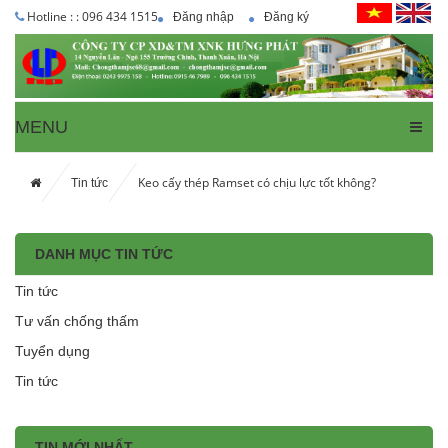
Hotline : : 096 434 1515
Đăng nhập
Đăng ký
MENU
Keo cấy thép Ramset có chịu lực tốt không?
Tin tức
DANH MỤC TIN TỨC
Tin tức
Tư vấn chống thấm
Tuyển dụng
Tin tức
TIN MỚI NHẤT