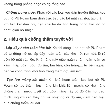
không bằng phẳng hoặc có độ rỗng cao.
- Chống bong tróc:
Khác với các loại keo dán truyền thống, keo
bọt nở PU Foam bám dính trực tiếp vào bề mặt vật liệu, tạo thành
lớp liên kết đàn hồi, hạn chế tối đa tình trạng bong tróc do co
ngót, giãn nở nhiệt.
2. Hiệu quả chống thấm tuyệt vời
- Lấp đầy hoàn toàn khe hở:
Khi thi công, keo bọt nở PU Foam
sẽ tự động nở ra, lấp đầy hoàn toàn các khe hở, ron nứt, lỗ rỗ
trên bề mặt vật liệu. Khả năng này giúp ngăn chặn hoàn toàn sự
xâm nhập của nước, độ ẩm, bụi bẩn, côn trùng,... từ bên ngoài,
bảo vệ công trình khỏi tình trạng thấm dột, ẩm ướt.
- Tạo lớp màng kín khít:
Khi khô hoàn toàn, keo bọt nở PU
Foam sẽ tạo thành lớp màng kín khít, liền mạch, có khả năng
chống thấm nước tuyệt vời. Lớp màng này có độ đàn hồi cao,
thích ứng với các thay đổi về nhiệt độ và độ ẩm, đảm bảo hiệu
quả chống thấm lâu dài.