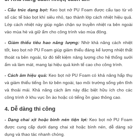
- Cấu trúc dạng bọt:
Keo bọt nở PU Foam được cấu tạo từ vô
số các tế bào bọt khí siêu nhỏ, tạo thành lớp cách nhiệt hiệu quả.
Lớp cách nhiệt này giúp ngăn chặn sự truyền nhiệt ra bên ngoài
vào mùa hè và giữ ấm cho công trình vào mùa đông.
- Giảm thiểu tiêu hao năng lượng:
Nhờ khả năng cách nhiệt
tốt, keo bọt nở PU Foam giúp giảm thiểu đáng kể lượng nhiệt thất
thoát ra bên ngoài, từ đó tiết kiệm năng lượng cho hệ thống sưởi
ấm và làm mát, mang lại hiệu quả kinh tế cao cho công trình.
- Cách âm hiệu quả:
Keo bọt nở PU Foam có khả năng hấp thụ
và giảm thiểu tiếng ồn từ bên ngoài, tạo môi trường sống yên tĩnh
và thoải mái. Khả năng cách âm này đặc biệt hữu ích cho các
công trình ở khu vực ồn ào hoặc có tiếng ồn giao thông cao.
4. Dễ dàng thi công
- Dạng chai xịt hoặc bình nén tiện lợi:
Keo bọt nở PU Foam
được cung cấp dưới dạng chai xịt hoặc bình nén, dễ dàng sử
dụng và thao tác nhanh chóng.