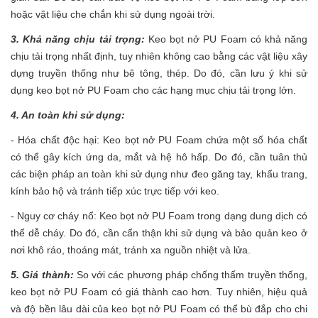
hoặc vật liệu che chắn khi sử dụng ngoài trời.
3. Khả năng chịu tải trọng:
Keo bọt nở PU Foam có khả năng
chịu tải trọng nhất định, tuy nhiên không cao bằng các vật liệu xây
dựng truyền thống như bê tông, thép. Do đó, cần lưu ý khi sử
dụng keo bọt nở PU Foam cho các hạng mục chịu tải trọng lớn.
4. An toàn khi sử dụng:
- Hóa chất độc hại: Keo bọt nở PU Foam chứa một số hóa chất
có thể gây kích ứng da, mắt và hệ hô hấp. Do đó, cần tuân thủ
các biện pháp an toàn khi sử dụng như đeo găng tay, khẩu trang,
kính bảo hộ và tránh tiếp xúc trực tiếp với keo.
- Nguy cơ cháy nổ: Keo bọt nở PU Foam trong dạng dung dịch có
thể dễ cháy. Do đó, cần cẩn thận khi sử dụng và bảo quản keo ở
nơi khô ráo, thoáng mát, tránh xa nguồn nhiệt và lửa.
5. Giá thành:
So với các phương pháp chống thấm truyền thống,
keo bọt nở PU Foam có giá thành cao hơn. Tuy nhiên, hiệu quả
và độ bền lâu dài của keo bọt nở PU Foam có thể bù đắp cho chi