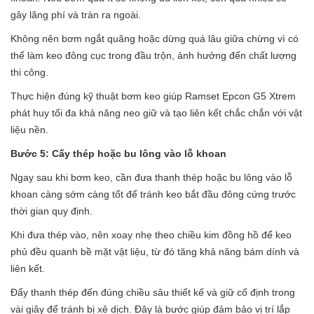
gây lãng phí và tràn ra ngoài.
Không nên bơm ngắt quãng hoặc dừng quá lâu giữa chừng vì có
thể làm keo đông cục trong đầu trộn, ảnh hưởng đến chất lượng
thi công.
Thực hiện đúng kỹ thuật bơm keo giúp Ramset Epcon G5 Xtrem
phát huy tối đa khả năng neo giữ và tạo liên kết chắc chắn với vật
liệu nền.
Bước 5: Cấy thép hoặc bu lông vào lỗ khoan
Ngay sau khi bơm keo, cần đưa thanh thép hoặc bu lông vào lỗ
khoan càng sớm càng tốt để tránh keo bắt đầu đông cứng trước
thời gian quy định.
Khi đưa thép vào, nên xoay nhẹ theo chiều kim đồng hồ để keo
phủ đều quanh bề mặt vật liệu, từ đó tăng khả năng bám dính và
liên kết.
Đẩy thanh thép đến đúng chiều sâu thiết kế và giữ cố định trong
vài giây để tránh bị xê dịch. Đây là bước giúp đảm bảo vị trí lắp