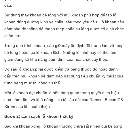
cấu.
Sử dụng máy khoan bê tông với mũi khoan phù hợp để tạo lỗ
khoan đúng đường kính và chiều sâu theo yêu cầu. Lỗ khoan cần
đảm bảo độ thẳng để thanh thép hoặc bu lông được cố định chắc
chắn hơn.
Trong quá trình khoan, cần giữ máy ổn định để tránh làm vỡ mép
bê tông hoặc tạo lỗ khoan lệch. Những lỗi nhỏ này có thể làm
giảm đáng kể khả năng bám dính của hóa chất cấy thép.
Độ sâu lỗ khoan phải được kiểm tra bằng thước đo hoặc đánh
dấu trên mũi khoan để đảm bảo đạt đúng tiêu chuẩn kỹ thuật của
từng hạng mục thi công cụ thể.
Một lỗ khoan đạt chuẩn là nền tảng quan trọng quyết định hiệu
quả bám dính và khả năng chịu tải lâu dài của Ramset Epcon G5
Xtrem sau khi hoàn thiện.
Bước 2: Làm sạch lỗ khoan thật kỹ
Sau khi khoan xong, lỗ khoan thường chứa rất nhiều bụi bê tông