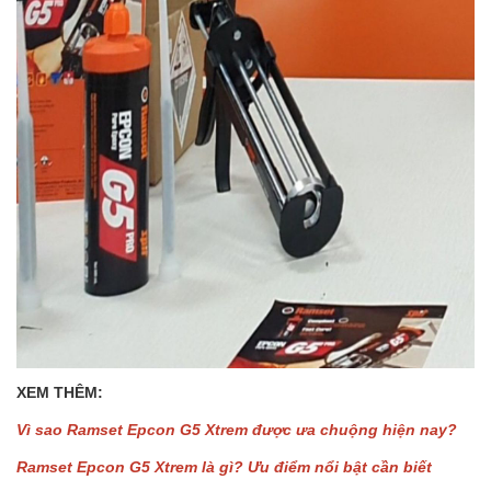
XEM THÊM:
Vì sao Ramset Epcon G5 Xtrem được ưa chuộng hiện nay?
Ramset Epcon G5 Xtrem là gì? Ưu điểm nổi bật cần biết