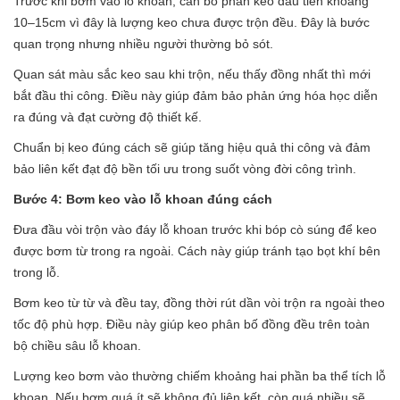
Trước khi bơm vào lỗ khoan, cần bỏ phần keo đầu tiên khoảng
10–15cm vì đây là lượng keo chưa được trộn đều. Đây là bước
quan trọng nhưng nhiều người thường bỏ sót.
Quan sát màu sắc keo sau khi trộn, nếu thấy đồng nhất thì mới
bắt đầu thi công. Điều này giúp đảm bảo phản ứng hóa học diễn
ra đúng và đạt cường độ thiết kế.
Chuẩn bị keo đúng cách sẽ giúp tăng hiệu quả thi công và đảm
bảo liên kết đạt độ bền tối ưu trong suốt vòng đời công trình.
Bước 4: Bơm keo vào lỗ khoan đúng cách
Đưa đầu vòi trộn vào đáy lỗ khoan trước khi bóp cò súng để keo
được bơm từ trong ra ngoài. Cách này giúp tránh tạo bọt khí bên
trong lỗ.
Bơm keo từ từ và đều tay, đồng thời rút dần vòi trộn ra ngoài theo
tốc độ phù hợp. Điều này giúp keo phân bố đồng đều trên toàn
bộ chiều sâu lỗ khoan.
Lượng keo bơm vào thường chiếm khoảng hai phần ba thể tích lỗ
khoan. Nếu bơm quá ít sẽ không đủ liên kết, còn quá nhiều sẽ