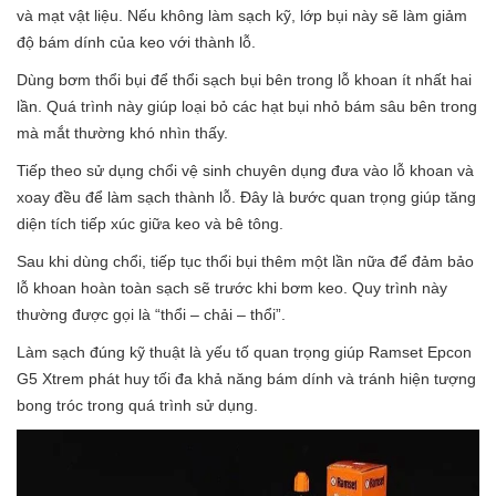
và mạt vật liệu. Nếu không làm sạch kỹ, lớp bụi này sẽ làm giảm
độ bám dính của keo với thành lỗ.
Dùng bơm thổi bụi để thổi sạch bụi bên trong lỗ khoan ít nhất hai
lần. Quá trình này giúp loại bỏ các hạt bụi nhỏ bám sâu bên trong
mà mắt thường khó nhìn thấy.
Tiếp theo sử dụng chổi vệ sinh chuyên dụng đưa vào lỗ khoan và
xoay đều để làm sạch thành lỗ. Đây là bước quan trọng giúp tăng
diện tích tiếp xúc giữa keo và bê tông.
Sau khi dùng chổi, tiếp tục thổi bụi thêm một lần nữa để đảm bảo
lỗ khoan hoàn toàn sạch sẽ trước khi bơm keo. Quy trình này
thường được gọi là “thổi – chải – thổi”.
Làm sạch đúng kỹ thuật là yếu tố quan trọng giúp Ramset Epcon
G5 Xtrem phát huy tối đa khả năng bám dính và tránh hiện tượng
bong tróc trong quá trình sử dụng.