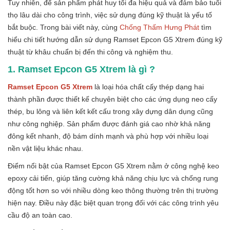
Tuy nhiên, để sản phẩm phát huy tối đa hiệu quả và đảm bảo tuổi
thọ lâu dài cho công trình, việc sử dụng đúng kỹ thuật là yếu tố
bắt buộc. Trong bài viết này, cùng
Chống Thấm Hưng Phát
tìm
hiểu chi tiết hướng dẫn sử dụng Ramset Epcon G5 Xtrem đúng kỹ
thuật từ khâu chuẩn bị đến thi công và nghiệm thu.
1. Ramset Epcon G5 Xtrem là gì ?
Ramset Epcon G5 Xtrem
là loại hóa chất cấy thép dạng hai
thành phần được thiết kế chuyên biệt cho các ứng dụng neo cấy
thép, bu lông và liên kết kết cấu trong xây dựng dân dụng cũng
như công nghiệp. Sản phẩm được đánh giá cao nhờ khả năng
đông kết nhanh, độ bám dính mạnh và phù hợp với nhiều loại
nền vật liệu khác nhau.
Điểm nổi bật của Ramset Epcon G5 Xtrem nằm ở công nghệ keo
epoxy cải tiến, giúp tăng cường khả năng chịu lực và chống rung
động tốt hơn so với nhiều dòng keo thông thường trên thị trường
hiện nay. Điều này đặc biệt quan trọng đối với các công trình yêu
cầu độ an toàn cao.