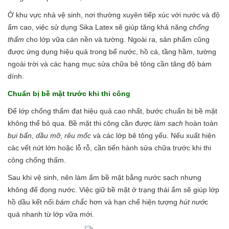
Ở khu vực nhà vệ sinh, nơi thường xuyên tiếp xúc với nước và độ
ẩm cao, việc sử dụng Sika Latex sẽ giúp tăng khả năng
chống
thấm
cho lớp vữa cán nền và tường. Ngoài ra, sản phẩm cũng
được ứng dụng hiệu quả trong bể nước, hồ cá, tầng hầm, tường
ngoài trời và các hạng mục sửa chữa bê tông cần tăng độ bám
dính.
Chuẩn bị bề mặt trước khi thi công
Để lớp chống thấm đạt hiệu quả cao nhất, bước chuẩn bị bề mặt
không thể bỏ qua. Bề mặt thi công cần được
làm sạch
hoàn toàn
bụi bẩn
,
dầu mỡ
,
rêu mốc
và các lớp bê tông yếu. Nếu xuất hiện
các vết nứt lớn hoặc lỗ rỗ, cần tiến hành sửa chữa trước khi thi
công chống thấm.
Sau khi vệ sinh, nên làm ẩm bề mặt bằng nước sạch nhưng
không để đọng nước. Việc giữ bề mặt ở trạng thái ẩm sẽ giúp lớp
hồ dầu kết nối
bám chắc
hơn và hạn chế hiện tượng
hút nướ
c
quá nhanh từ lớp vữa mới.