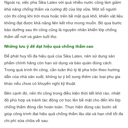
Ngoài ra, việc pha Sika Latex với quá nhiều nước cũng làm
giảm
khả năng chống
thấm và
cường độ
của lớp vữa. Một số người
còn thi công khi trời mưa hoặc trên bề mặt quá khô, khiến vật liệu
không đạt được khả năng liên kết như mong muốn. Bỏ qua bước
bảo dưỡng sau thi công cũng là nguyên nhân khiến lớp chống
thấm
dễ nứt
và
giảm tuổi thọ
.
Những lưu ý để đạt hiệu quả chống thấm cao
Để phát huy tối đa hiệu quả của Sika Latex, nên sử dụng sản
phẩm chính hãng còn hạn sử dụng và bảo quản đúng cách.
Trong quá trình thi công, cần tuân thủ tỷ lệ pha trộn theo hướng
dẫn của nhà sản xuất, không tự ý bổ sung thêm các loại phụ gia
khác nếu chưa có khuyến nghị kỹ thuật.
Bên cạnh đó, nên thi công trong điều kiện thời tiết khô ráo, nhiệt
độ phù hợp và tránh tác động cơ học lên bề mặt cho đến khi lớp
chống thấm đóng rắn hoàn toàn. Thực hiện đúng các bước sẽ
giúp công trình đạt hiệu quả chống thấm lâu dài và hạn chế tối đa
chi phí sửa chữa về sau.