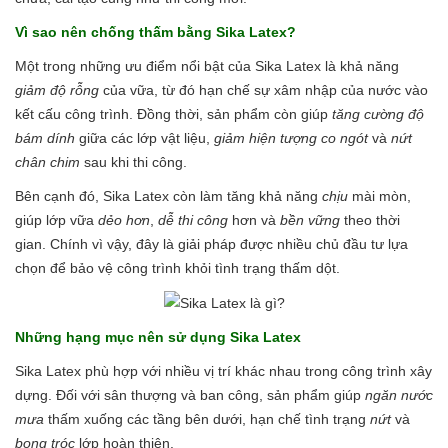
Vì sao nên chống thấm bằng Sika Latex?
Một trong những ưu điểm nổi bật của Sika Latex là khả năng
giảm độ rỗng
của vữa, từ đó hạn chế sự xâm nhập của nước vào
kết cấu công trình. Đồng thời, sản phẩm còn giúp
tăng cường độ
bám dính
giữa các lớp vật liệu,
giảm hiện tượng co ngót
và
nứt
chân chim
sau khi thi công.
Bên cạnh đó, Sika Latex còn làm tăng khả năng
chịu
mài mòn,
giúp lớp vữa
dẻo hơn
,
dễ thi công
hơn và
bền vững
theo thời
gian. Chính vì vậy, đây là giải pháp được nhiều chủ đầu tư lựa
chọn để bảo vệ công trình khỏi tình trạng thấm dột.
Những hạng mục nên sử dụng Sika Latex
Sika Latex phù hợp với nhiều vị trí khác nhau trong công trình xây
dựng. Đối với sân thượng và ban công, sản phẩm giúp
ngăn nước
mưa
thấm xuống các tầng bên dưới, hạn chế tình trạng
nứt
và
bong tróc
lớp hoàn thiện.