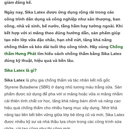
giảm đáng kể.
Ngày nay, Sika Latex được ứng dụng rộng rãi trong các
công trình dân dụng và công nghiệp như sân thượng, ban
công, nhà vệ sinh, bể nước, tầng hầm hay tường ngoài. Khi
kết hợp với xi măng theo đúng hướng dẫn, sản phẩm giúp
tạo nên lớp vữa đặc chắc, hạn chế nứt, tăng khả năng
chống thấm và kéo dài tuổi thọ công trình. Hãy cùng
Chống
thấm Hưng Phát
tìm hiểu cách chống thấm bằng Sika Latex
đúng kỹ thuật, hiệu quả và bền lâu.
Sika Latex là gì?
Sika Latex
là phụ gia chống thấm và tác nhân kết nối gốc
Styrene Butadiene (SBR) ở dạng nhũ tương màu trắng sữa. Sản
phẩm được sử dụng để pha với xi măng hoặc vữa xi măng nhằm
cải thiện tính chất cơ học, tăng khả năng
bám dính
và
nâng cao
hiệu quả chống thấm cho nhiều hạng mục xây dựng. Nhờ khả
năng tạo liên kết bền vững giữa lớp bê tông cũ và mới, Sika Latex
được nhiều kỹ sư và nhà thầu lựa chọn trong các công trình sửa
chữa, cải tạo cũng như thi công mới.