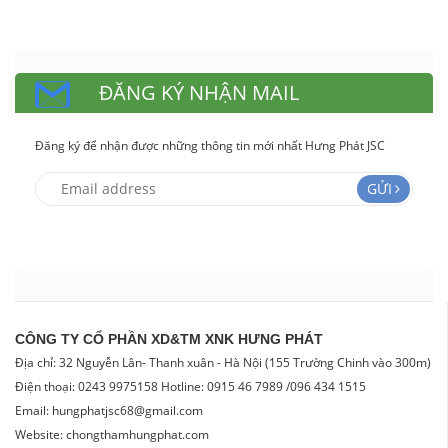
ĐĂNG KÝ NHẬN MAIL
Đăng ký để nhận được những thông tin mới nhất Hưng Phát JSC
GỬI
CÔNG TY CỔ PHẦN XD&TM XNK HƯNG PHÁT
Địa chỉ: 32 Nguyễn Lân- Thanh xuân - Hà Nội (155 Trường Chinh vào 300m)
Điện thoại: 0243 9975158 Hotline: 0915 46 7989 /096 434 1515
Email: hungphatjsc68@gmail.com
Website: chongthamhungphat.com