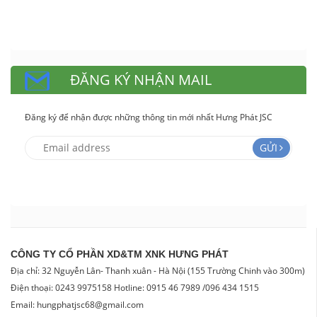
ĐĂNG KÝ NHẬN MAIL
Đăng ký để nhận được những thông tin mới nhất Hưng Phát JSC
GỬI
CÔNG TY CỔ PHẦN XD&TM XNK HƯNG PHÁT
Địa chỉ: 32 Nguyễn Lân- Thanh xuân - Hà Nội (155 Trường Chinh vào 300m)
Điện thoại: 0243 9975158 Hotline: 0915 46 7989 /096 434 1515
Email: hungphatjsc68@gmail.com