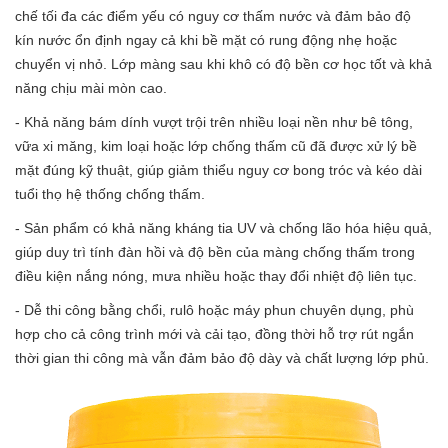
chế tối đa các điểm yếu có nguy cơ thấm nước và đảm bảo độ
kín nước ổn định ngay cả khi bề mặt có rung động nhẹ hoặc
chuyển vị nhỏ. Lớp màng sau khi khô có độ bền cơ học tốt và khả
năng chịu mài mòn cao.
- Khả năng bám dính vượt trội trên nhiều loại nền như bê tông,
vữa xi măng, kim loại hoặc lớp chống thấm cũ đã được xử lý bề
mặt đúng kỹ thuật, giúp giảm thiểu nguy cơ bong tróc và kéo dài
tuổi thọ hệ thống chống thấm.
- Sản phẩm có khả năng kháng tia UV và chống lão hóa hiệu quả,
giúp duy trì tính đàn hồi và độ bền của màng chống thấm trong
điều kiện nắng nóng, mưa nhiều hoặc thay đổi nhiệt độ liên tục.
- Dễ thi công bằng chổi, rulô hoặc máy phun chuyên dụng, phù
hợp cho cả công trình mới và cải tạo, đồng thời hỗ trợ rút ngắn
thời gian thi công mà vẫn đảm bảo độ dày và chất lượng lớp phủ.