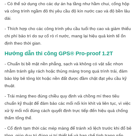
- Có thể sử dụng cho các dự án hạ tầng như hầm chui, cống hộp
và công trình ngầm đô thị yêu cầu độ kín nước cao và độ bền lâu
dài.
- Thích hợp cho các công trình yêu cầu tuổi thọ cao và giảm thiểu
chi phí bảo trì do sự cố rò rỉ nước, mang lại hiệu quả kinh tế ổn
định theo thời gian.
Hướng dẫn thi công GPS® Pro-proof 1.2T
- Chuẩn bị bề mặt nền phẳng, sạch và không có vật sắc nhọn
nhằm tránh gây rách hoặc thủng màng trong quá trình trải, đảm
bảo lớp bê tông lót hoặc nền đất được đầm chặt đạt yêu cầu kỹ
thuật.
- Trải màng theo đúng chiều quy định và chồng mí theo tiêu
chuẩn kỹ thuật để đảm bảo các mối nối kín khít và liên tục, vì việc
xử lý mối nối đúng cách quyết định trực tiếp đến hiệu quả chống
thấm tổng thể.
- Cố định tạm thời các mép màng để tránh xô lệch trước khi đổ bê
tông, giúp duy trì đúng vị trí thiết kế và hạn chế tình trạng gấp