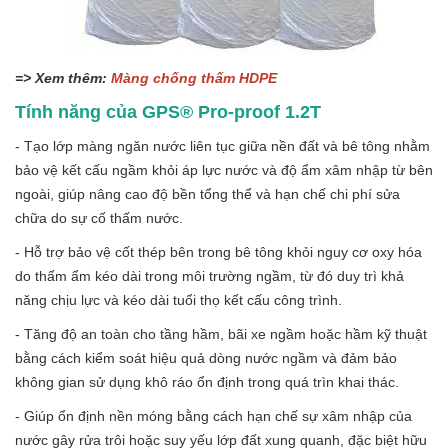
=> Xem thêm:
Màng chống thấm HDPE
Tính năng của GPS® Pro-proof 1.2T
- Tạo lớp màng ngăn nước liên tục giữa nền đất và bê tông nhằm
bảo vệ kết cấu ngầm khỏi áp lực nước và độ ẩm xâm nhập từ bên
ngoài, giúp nâng cao độ bền tổng thể và hạn chế chi phí sửa
chữa do sự cố thấm nước.
- Hỗ trợ bảo vệ cốt thép bên trong bê tông khỏi nguy cơ oxy hóa
do thấm ẩm kéo dài trong môi trường ngầm, từ đó duy trì khả
năng chịu lực và kéo dài tuổi thọ kết cấu công trình.
- Tăng độ an toàn cho tầng hầm, bãi xe ngầm hoặc hầm kỹ thuật
bằng cách kiểm soát hiệu quả dòng nước ngầm và đảm bảo
không gian sử dụng khô ráo ổn định trong quá trìn khai thác.
- Giúp ổn định nền móng bằng cách hạn chế sự xâm nhập của
nước gây rửa trôi hoặc suy yếu lớp đất xung quanh, đặc biệt hữu