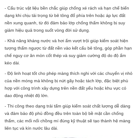
- Cấu trúc vật liệu bền chắc giúp chống xé rách và hạn chế biến
dạng khi chịu tải trọng từ bê tông đổ phía trên hoặc áp lực đất
nền xung quanh, từ đó đảm bảo lớp chống thấm không bị suy
giảm hiệu quả trong suốt vòng đời sử dụng.
- Khả năng kháng nước và hơi ẩm vượt trội giúp kiểm soát hiện
tượng thấm ngược từ đất nền vào kết cấu bê tông, góp phần hạn
chế nguy cơ ăn mòn cốt thép và suy giảm cường độ do độ ẩm
kéo dài.
- Độ linh hoạt tốt cho phép màng thích nghi với các chuyển vị nhỏ
của nền móng mà không bị nứt gãy hoặc tách lớp, đặc biệt phù
hợp với công trình xây dựng trên nền đất yếu hoặc khu vực có
dao động nhiệt độ lớn.
- Thi công theo dạng trải tấm giúp kiểm soát chất lượng dễ dàng
và đảm bảo độ phủ đồng đều trên toàn bộ bề mặt cần chống
thấm, các mối nối chồng mí đúng kỹ thuật sẽ tạo thành hệ màng
liên tục và kín nước lâu dài.