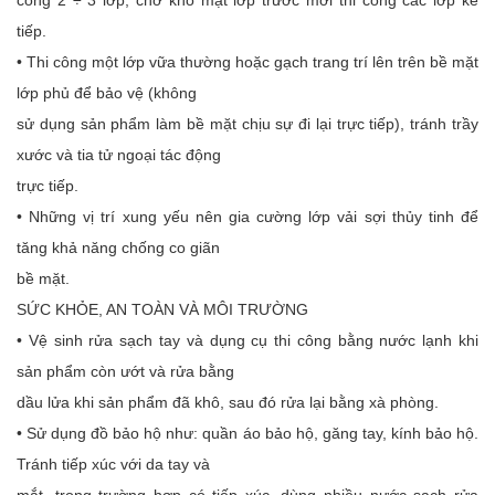
công 2 ÷ 3 lớp, chờ khô mặt lớp trước mới thi công các lớp kế
tiếp.
• Thi công một lớp vữa thường hoặc gạch trang trí lên trên bề mặt
lớp phủ để bảo vệ (không
sử dụng sản phẩm làm bề mặt chịu sự đi lại trực tiếp), tránh trầy
xước và tia tử ngoại tác động
trực tiếp.
• Những vị trí xung yếu nên gia cường lớp vải sợi thủy tinh để
tăng khả năng chống co giãn
bề mặt.
SỨC KHỎE, AN TOÀN VÀ MÔI TRƯỜNG
• Vệ sinh rửa sạch tay và dụng cụ thi công bằng nước lạnh khi
sản phẩm còn ướt và rửa bằng
dầu lửa khi sản phẩm đã khô, sau đó rửa lại bằng xà phòng.
• Sử dụng đồ bảo hộ như: quần áo bảo hộ, găng tay, kính bảo hộ.
Tránh tiếp xúc với da tay và