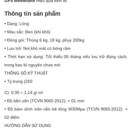
GPS Membrane
Hiệu quả kinh tế.
Thông tin sản phẩm
• Dạng: Lỏng
• Màu sắc: Đen (khi khô)
• Đóng gói: Thùng 6 kg, 18 kg, phuy 200kg
• Lưu trữ: Nơi khô mát có bóng râm
• Thời hạn sử dụng: Tối thiểu 06 tháng nếu lưu trữ đúng cách,
trong bao bì nguyên chưa mở.
THÔNG SỐ KỸ THUẬT
• Tỷ trọng (250
C): 0,95 ÷ 1,14 g/ ml
• Độ bền uốn (TCVN 9065:2012): < 01 mm
• Độ bám dính trên nền bê tông M30Mpa (TCVN 9065:2012): <
02 điểm
HƯỚNG DẪN SỬ DỤNG