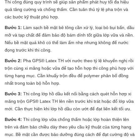
Thi công đúng quy trình sẽ giúp sản phẩm phát huy tối đa hiệu
quả tăng cường và chống thấm. Cần tuân thủ tỷ lệ pha trộn và
các bước kỹ thuật phù hợp.
Bước 1:
Làm sạch bề mặt bê tông cần xử lý, loại bỏ bụi bẩn, dầu
mỡ và tạp chất để đảm bảo độ bám dính tốt giữa lớp vữa và nền.
Nếu bề mặt quá khô có thể làm ẩm nhẹ nhưng không để nước
đọng trước khi thi công.
Bước 2:
Pha GPS® Latex TH với nước theo tỷ lệ khuyến nghị rồi
trộn cùng xi măng hoặc vữa để tạo hỗn hợp thi công phù hợp với
từng hạng mục. Cần khuấy trộn đều để polymer phân bố đồng
nhất trong toàn bộ hỗn hợp.
Bước 3:
Thi công lớp hồ dầu kết nối bằng cách quét hỗn hợp xi
măng trộn GPS® Latex TH lên nền trước khi trát hoặc đổ lớp vữa
mới. Cần thực hiện khi lớp hồ dầu còn ướt để đạt liên kết tối ưu.
Bước 4:
Thi công lớp vữa chống thấm hoặc lớp hoàn thiện lên
trên và đảm bảo chiều dày theo yêu cầu kỹ thuật của từng hạng
mục. Bề mặt cần được bảo dưỡng đúng cách để đạt cường độ và