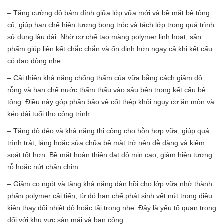
– Tăng cường độ bám dính giữa lớp vữa mới và bề mặt bê tông
cũ, giúp hạn chế hiện tượng bong tróc và tách lớp trong quá trình
sử dụng lâu dài. Nhờ cơ chế tạo màng polymer linh hoạt, sản
phẩm giúp liên kết chắc chắn và ổn định hơn ngay cả khi kết cấu
có dao động nhẹ.
– Cải thiện khả năng chống thấm của vữa bằng cách giảm độ
rỗng và hạn chế nước thẩm thấu vào sâu bên trong kết cấu bê
tông. Điều này góp phần bảo vệ cốt thép khỏi nguy cơ ăn mòn và
kéo dài tuổi thọ công trình.
– Tăng độ dẻo và khả năng thi công cho hỗn hợp vữa, giúp quá
trình trát, láng hoặc sửa chữa bề mặt trở nên dễ dàng và kiểm
soát tốt hơn. Bề mặt hoàn thiện đạt độ mịn cao, giảm hiện tượng
rỗ hoặc nứt chân chim.
– Giảm co ngót và tăng khả năng đàn hồi cho lớp vữa nhờ thành
phần polymer cải tiến, từ đó hạn chế phát sinh vết nứt trong điều
kiện thay đổi nhiệt độ hoặc tải trọng nhẹ. Đây là yếu tố quan trọng
đối với khu vực sàn mái và ban công.