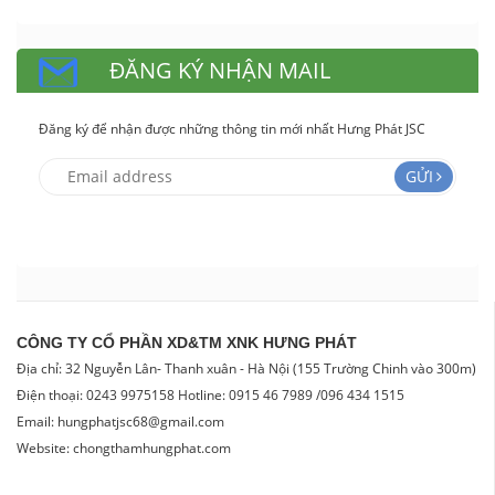
ĐĂNG KÝ NHẬN MAIL
Đăng ký để nhận được những thông tin mới nhất Hưng Phát JSC
GỬI
CÔNG TY CỔ PHẦN XD&TM XNK HƯNG PHÁT
Địa chỉ: 32 Nguyễn Lân- Thanh xuân - Hà Nội (155 Trường Chinh vào 300m)
Điện thoại: 0243 9975158 Hotline: 0915 46 7989 /096 434 1515
Email: hungphatjsc68@gmail.com
Website: chongthamhungphat.com