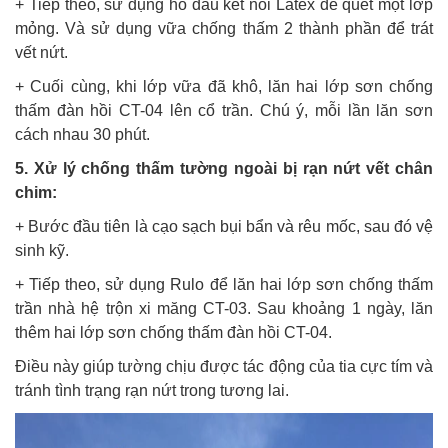
+ Tiếp theo, sử dụng hồ dầu kết nối Latex để quét một lớp
mỏng. Và sử dụng vữa chống thấm 2 thành phần để trát
vết nứt.
+ Cuối cùng, khi lớp vữa đã khô, lăn hai lớp sơn chống
thấm đàn hồi CT-04 lên cổ trần. Chú ý, mỗi lần lăn sơn
cách nhau 30 phút.
5. Xử lý chống thấm tường ngoài bị rạn nứt vết chân
chim:
+ Bước đầu tiên là cạo sạch bụi bẩn và rêu mốc, sau đó vệ
sinh kỹ.
+ Tiếp theo, sử dụng Rulo để lăn hai lớp sơn chống thấm
trần nhà hệ trộn xi măng CT-03. Sau khoảng 1 ngày, lăn
thêm hai lớp sơn chống thấm đàn hồi CT-04.
Điều này giúp tường chịu được tác động của tia cực tím và
tránh tình trạng rạn nứt trong tương lai.