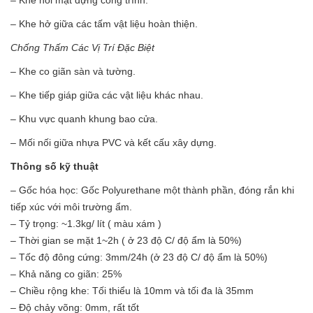
– Khe hở giữa các tấm vật liệu hoàn thiện.
Chống Thấm Các Vị Trí Đặc Biệt
– Khe co giãn sàn và tường.
– Khe tiếp giáp giữa các vật liệu khác nhau.
– Khu vực quanh khung bao cửa.
– Mối nối giữa nhựa PVC và kết cấu xây dựng.
Thông số kỹ thuật
– Gốc hóa học: Gốc Polyurethane một thành phần, đóng rắn khi
tiếp xúc với môi trường ẩm.
– Tỷ trọng: ~1.3kg/ lít ( màu xám )
– Thời gian se mặt 1~2h ( ở 23 độ C/ độ ẩm là 50%)
– Tốc độ đông cứng: 3mm/24h (ở 23 độ C/ độ ẩm là 50%)
– Khả năng co giãn: 25%
– Chiều rộng khe: Tối thiểu là 10mm và tối đa là 35mm
– Độ chảy võng: 0mm, rất tốt