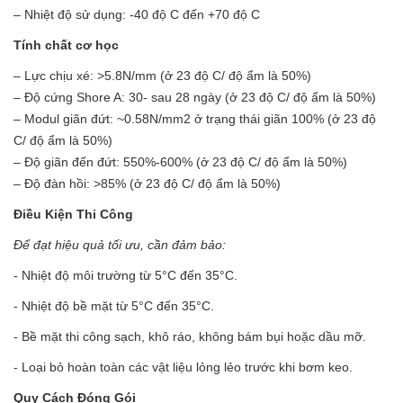
– Nhiệt độ sử dụng: -40 độ C đến +70 độ C
Tính chất cơ học
– Lực chịu xé: >5.8N/mm (ở 23 độ C/ độ ẩm là 50%)
– Độ cứng Shore A: 30- sau 28 ngày (ở 23 độ C/ độ ẩm là 50%)
– Modul giãn đứt: ~0.58N/mm2 ở trạng thái giãn 100% (ở 23 độ
C/ độ ẩm là 50%)
– Độ giãn đến đứt: 550%-600% (ở 23 độ C/ độ ẩm là 50%)
– Độ đàn hồi: >85% (ở 23 độ C/ độ ẩm là 50%)
Điều Kiện Thi Công
Để đạt hiệu quả tối ưu, cần đảm bảo:
- Nhiệt độ môi trường từ 5°C đến 35°C.
- Nhiệt độ bề mặt từ 5°C đến 35°C.
- Bề mặt thi công sạch, khô ráo, không bám bụi hoặc dầu mỡ.
- Loại bỏ hoàn toàn các vật liệu lỏng lẻo trước khi bơm keo.
Quy Cách Đóng Gói