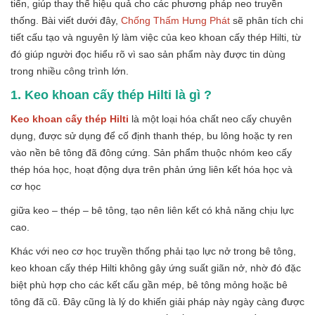
tiến, giúp thay thế hiệu quả cho các phương pháp neo truyền
thống. Bài viết dưới đây,
Chống Thấm Hưng Phát
sẽ phân tích chi
tiết cấu tạo và nguyên lý làm việc của keo khoan cấy thép Hilti, từ
đó giúp người đọc hiểu rõ vì sao sản phẩm này được tin dùng
trong nhiều công trình lớn.
1. Keo khoan cấy thép Hilti là gì ?
Keo khoan cấy thép Hilti
là một loại hóa chất neo cấy chuyên
dụng, được sử dụng để cố định thanh thép, bu lông hoặc ty ren
vào nền bê tông đã đông cứng. Sản phẩm thuộc nhóm keo cấy
thép hóa học, hoạt động dựa trên phản ứng liên kết hóa học và
cơ học
giữa keo – thép – bê tông, tạo nên liên kết có khả năng chịu lực
cao.
Khác với neo cơ học truyền thống phải tạo lực nở trong bê tông,
keo khoan cấy thép Hilti không gây ứng suất giãn nở, nhờ đó đặc
biệt phù hợp cho các kết cấu gần mép, bê tông mỏng hoặc bê
tông đã cũ. Đây cũng là lý do khiến giải pháp này ngày càng được