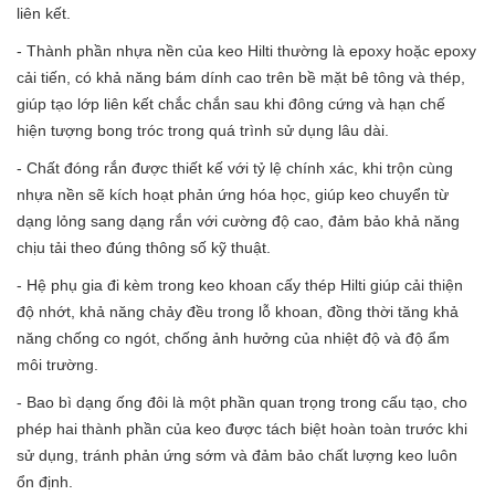
liên kết.
- Thành phần nhựa nền của keo Hilti thường là epoxy hoặc epoxy
cải tiến, có khả năng bám dính cao trên bề mặt bê tông và thép,
giúp tạo lớp liên kết chắc chắn sau khi đông cứng và hạn chế
hiện tượng bong tróc trong quá trình sử dụng lâu dài.
- Chất đóng rắn được thiết kế với tỷ lệ chính xác, khi trộn cùng
nhựa nền sẽ kích hoạt phản ứng hóa học, giúp keo chuyển từ
dạng lỏng sang dạng rắn với cường độ cao, đảm bảo khả năng
chịu tải theo đúng thông số kỹ thuật.
- Hệ phụ gia đi kèm trong keo khoan cấy thép Hilti giúp cải thiện
độ nhớt, khả năng chảy đều trong lỗ khoan, đồng thời tăng khả
năng chống co ngót, chống ảnh hưởng của nhiệt độ và độ ẩm
môi trường.
- Bao bì dạng ống đôi là một phần quan trọng trong cấu tạo, cho
phép hai thành phần của keo được tách biệt hoàn toàn trước khi
sử dụng, tránh phản ứng sớm và đảm bảo chất lượng keo luôn
ổn định.