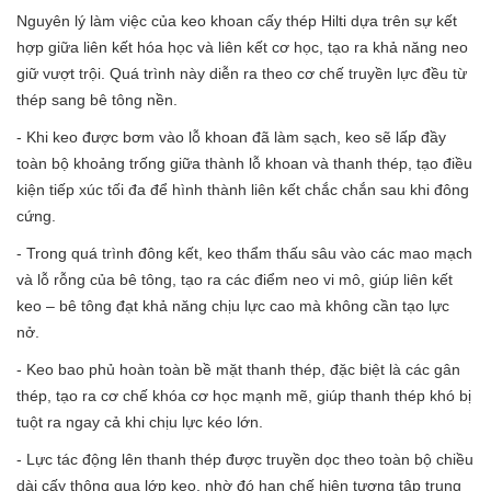
Nguyên lý làm việc của keo khoan cấy thép Hilti dựa trên sự kết
hợp giữa liên kết hóa học và liên kết cơ học, tạo ra khả năng neo
giữ vượt trội. Quá trình này diễn ra theo cơ chế truyền lực đều từ
thép sang bê tông nền.
- Khi keo được bơm vào lỗ khoan đã làm sạch, keo sẽ lấp đầy
toàn bộ khoảng trống giữa thành lỗ khoan và thanh thép, tạo điều
kiện tiếp xúc tối đa để hình thành liên kết chắc chắn sau khi đông
cứng.
- Trong quá trình đông kết, keo thẩm thấu sâu vào các mao mạch
và lỗ rỗng của bê tông, tạo ra các điểm neo vi mô, giúp liên kết
keo – bê tông đạt khả năng chịu lực cao mà không cần tạo lực
nở.
- Keo bao phủ hoàn toàn bề mặt thanh thép, đặc biệt là các gân
thép, tạo ra cơ chế khóa cơ học mạnh mẽ, giúp thanh thép khó bị
tuột ra ngay cả khi chịu lực kéo lớn.
- Lực tác động lên thanh thép được truyền dọc theo toàn bộ chiều
dài cấy thông qua lớp keo, nhờ đó hạn chế hiện tượng tập trung