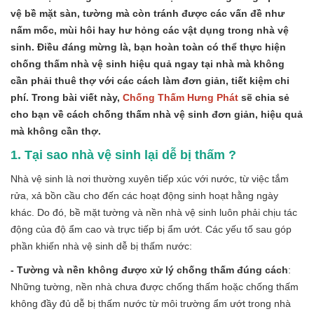
vệ bề mặt sàn, tường mà còn tránh được các vấn đề như
nấm mốc, mùi hôi hay hư hỏng các vật dụng trong nhà vệ
sinh. Điều đáng mừng là, bạn hoàn toàn có thể thực hiện
chống thấm nhà vệ sinh hiệu quả ngay tại nhà mà không
cần phải thuê thợ với các cách làm đơn giản, tiết kiệm chi
phí. Trong bài viết này,
Chống Thấm Hưng Phát
sẽ chia sẻ
cho bạn về cách chống thấm nhà vệ sinh đơn giản, hiệu quả
mà không cần thợ.
1. Tại sao nhà vệ sinh lại dễ bị thấm ?
Nhà vệ sinh là nơi thường xuyên tiếp xúc với nước, từ việc tắm
rửa, xả bồn cầu cho đến các hoạt động sinh hoạt hằng ngày
khác. Do đó, bề mặt tường và nền nhà vệ sinh luôn phải chịu tác
động của độ ẩm cao và trực tiếp bị ẩm ướt. Các yếu tố sau góp
phần khiến nhà vệ sinh dễ bị thấm nước:
- Tường và nền không được xử lý chống thấm đúng cách
:
Những tường, nền nhà chưa được chống thấm hoặc chống thấm
không đầy đủ dễ bị thấm nước từ môi trường ẩm ướt trong nhà