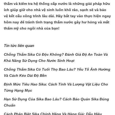
thấm và kiểm tra hệ thống cấp nước là những giải pháp hữu
ích giúp giữ cho nhà vệ sinh luôn khô ráo, sạch sẽ và bảo
vệ kết cấu công trình lâu dài. Hãy bắt tay vào thực hiện ngay
hôm nay để tránh tình trạng thấm nước gây hư hỏng và mất
thẩm mỹ cho ngôi nhà của bạn!
Tin tức liên quan
Chống Thấm Sika Có Độc Không? Đánh Giá Độ An Toàn Và
Khả Năng Sử Dụng Cho Nước Sinh Hoạt
Chống Thấm Sika Có Tuổi Thọ Bao Lâu? Yếu Tố Ảnh Hưởng
Và Cách Kéo Dài Độ Bền
Định Mức Tiêu Hao Sika: Cách Tính Và Lượng Vật Liệu Cho
Từng Hạng Mục
Hạn Sử Dụng Của Sika Bao Lâu? Cách Bảo Quản Sika Đúng
Chuẩn
Cách Phân Biệt Sika Chính Hãng Và Hàng Giả: Dấu Hiệu