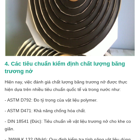
4. Các tiêu chuẩn kiểm định chất lượng băng
trương nở
Hiện nay, việc đánh giá chất lượng băng trương nở được thực
hiện dựa trên nhiều tiêu chuẩn quốc tế và trong nước như:
- ASTM D792: Đo tỷ trọng của vật liệu polymer.
- ASTM D471: Khả năng chống hóa chất.
- DIN 18541 (Đức): Tiêu chuẩn về vật liệu trương nở cho khe co
giãn.
- JWWA K 132 (Nhật): Quy định kiểm tra tính năng vật liệu dùng