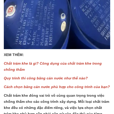
XEM THÊM:
Chất trám khe là gì? Công dụng của chất trám khe trong
chống thấm
Quy trình thi công băng cản nước như thế nào?
Cách chọn băng cản nước phù hợp cho công trình của bạn?
Chất trám khe đóng vai trò vô cùng quan trọng trong việc
chống thấm cho các công trình xây dựng. Mỗi loại chất trám
khe đều có những đặc điểm riêng, và việc lựa chọn chất
trám khe phù hợp cần phải căn cứ vào đặc thù của từng