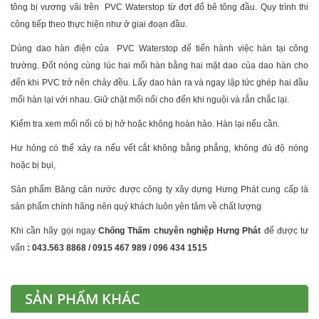
tông bị vương vãi trên PVC Waterstop từ đợt đổ bê tông đầu. Quy trình thi
công tiếp theo thực hiện như ở giai đoạn đầu.
Dùng dao hàn điện của PVC Waterstop để tiến hành việc hàn tại công
trường. Đốt nóng cùng lúc hai mối hàn bằng hai mặt dao của dao hàn cho
đến khi PVC trở nên chảy đều. Lấy dao hàn ra và ngay lập tức ghép hai đầu
mối hàn lại với nhau. Giữ chặt mối nối cho đến khi nguội và rắn chắc lại.
Kiểm tra xem mối nối có bị hở hoặc không hoàn hảo. Hàn lại nếu cần.
Hư hỏng có thể xảy ra nếu vết cắt không bằng phẳng, không đủ độ nóng
hoặc bị bụi,
Sản phẩm Băng cản nước được công ty xây dựng Hưng Phát cung cấp là
sản phẩm chính hãng nên quý khách luôn yên tâm về chất lượng
Khi cần hãy gọi ngay
Chống Thấm chuyên nghiệp
Hưng Phát
để được tư
vấn
: 043.563 8868 / 0915 467 989 / 096 434 1515
SẢN PHẨM KHÁC