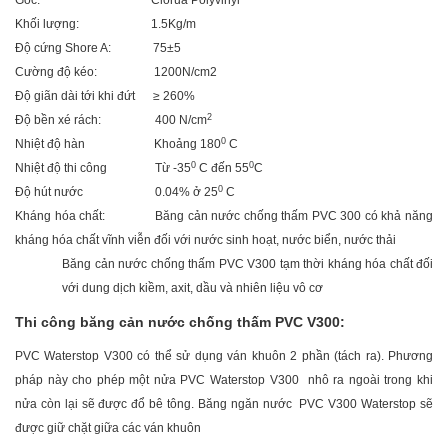
Gốc: Clorua Polyvinyl
Khối lượng: 1.5Kg/m
Độ cứng Shore A: 75±5
Cường độ kéo: 1200N/cm2
Độ giãn dài tới khi đứt ≥ 260%
2
Độ bền xé rách: 400 N/cm
0
Nhiệt độ hàn Khoảng 180
C
0
0
Nhiệt độ thi công Từ -35
C đến 55
C
0
Độ hút nước 0.04% ở 25
C
Kháng hóa chất: Băng cản nước chống thấm PVC 300 có khả năng
kháng hóa chất vĩnh viễn đối với nước sinh hoạt, nước biển, nước thải
Băng cản nước chống thấm PVC V300 tạm thời kháng hóa chất đối
với dung dịch kiềm, axit, dầu và nhiên liệu vô cơ
Thi công băng cản nước chống thấm PVC V300:
PVC Waterstop V300 có thể sử dụng ván khuôn 2 phần (tách ra). Phương
pháp này cho phép một nửa PVC Waterstop V300 nhô ra ngoài trong khi
nửa còn lại sẽ được đổ bê tông. Băng ngăn nước PVC V300 Waterstop sẽ
được giữ chặt giữa các ván khuôn