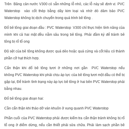
Trên Băng cản nước V300 có sẵn những lỗ nhỏ, các lỗ này sẽ định vị PVC
Waterstop vào cốt thép bằng dây kim loại và nhờ đó đảm bảo PVC
Waterstop không bị dịch chuyển trong quá trình bê tông .
Đổ bê tông giai đoạn đầu : PVC Waterstop V300 chỉ thực hiện tính năng của
mình khi cả hai mặt đều nằm sâu trong bê tông. Phải đầm ký để tránh bê
tông bị rổ tổ ong
Độ sệt của bê tông không được quá dẻo hoặc quá cứng và cốt liệu có thành
phần cỡ hạt thích hợp.
Cẩn thận khi đổ bê tông tươi ở những nơi gần PVC Waterstop nếu
không PVC Waterstop khi phải chịu áp lực của bê tông tươi một đầu có thể bị
gập lại, Để tránh tình trạng này áp lực bê tông ở hai bên PVC Waterstop phải
bằng nhau.
Đổ bê tông giai đoạn hai:
Cần cẩn thận khi tháo dỡ ván khuôn ở xung quanh PVC Waterstop
Phần cuối của PVC Waterstop phải được kiểm tra cẩn thận tránh không bị rổ
tổ ong ở điểm dừng, nếu cần thiết phải sửa chữa. Phải làm sạch phần bê